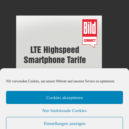
Wir verwenden Cookies, um unsere Website und unseren Service zu optimieren.
Cookies akzeptieren
Nur funktionale Cookies
© 2026
Handy-DSL-Tarif.Info
– Alle Rechte vorbehalten
Einstellungen anzeigen
Präsentiert von
WP
– Entworfen mit dem
Customizr-Theme