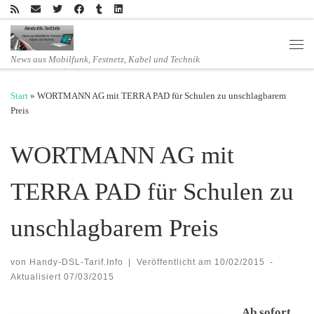
Zum Inhalt springen
Men
News aus Mobilfunk, Festnetz, Kabel und Technik
Start
»
WORTMANN AG mit TERRA PAD für Schulen zu unschlagbarem
Preis
WORTMANN AG mit
TERRA PAD für Schulen zu
unschlagbarem Preis
von
Handy-DSL-Tarif.Info
|
Veröffentlicht am
10/02/2015
-
Aktualisiert
07/03/2015
Ab sofort