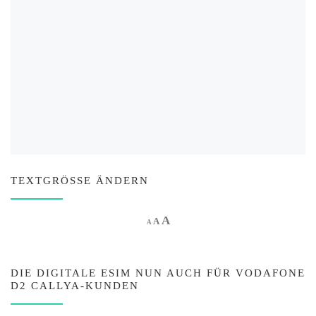
TEXTGRÖSSE ÄNDERN
Increase font size.
A
Reset font size.
Decrease font size.
A
A
DIE DIGITALE ESIM NUN AUCH FÜR VODAFONE
D2 CALLYA-KUNDEN