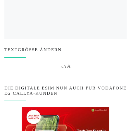
TEXTGRÖSSE ÄNDERN
Increase font size.
A
Reset font size.
Decrease font size.
A
A
DIE DIGITALE ESIM NUN AUCH FÜR VODAFONE
D2 CALLYA-KUNDEN