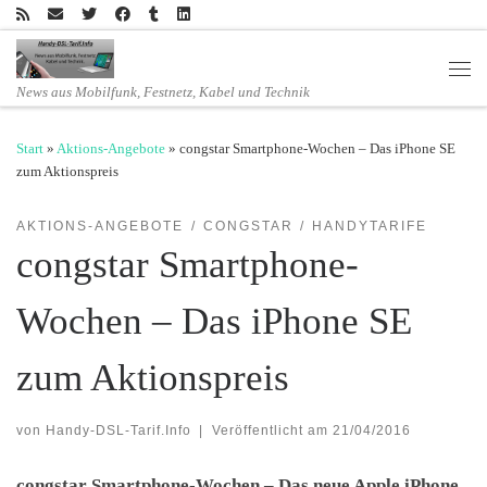
Zum Inhalt springen
Men
News aus Mobilfunk, Festnetz, Kabel und Technik
Start
»
Aktions-Angebote
»
congstar Smartphone-Wochen – Das iPhone SE
zum Aktionspreis
AKTIONS-ANGEBOTE
CONGSTAR
HANDYTARIFE
congstar Smartphone-
Wochen – Das iPhone SE
zum Aktionspreis
von
Handy-DSL-Tarif.Info
|
Veröffentlicht am
21/04/2016
congstar Smartphone-Wochen – Das neue Apple iPhone