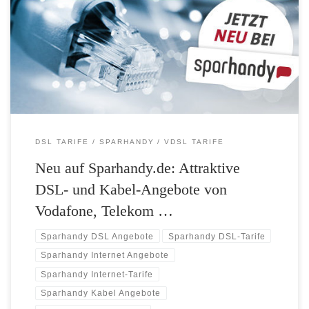
Produktportfolio: Das Unternehmen vermarktet ab sofort auch DSL-
und Kabel-Angebote von Vodafone, der Telekom und unitymedia.
Unter www.sparhandy.de/dsl findet der Kunde eine Online-
Verfügbarkeitsprüfung und hat anschließend die Auswahl aus allen
verfügbaren DSL-Angeboten. Angebote zumeist günstiger als beim
Provider Auch […]
DSL TARIFE
SPARHANDY
VDSL TARIFE
Neu auf Sparhandy.de: Attraktive
DSL- und Kabel-Angebote von
Vodafone, Telekom …
Sparhandy DSL Angebote
Sparhandy DSL-Tarife
Sparhandy Internet Angebote
Sparhandy Internet-Tarife
Sparhandy Kabel Angebote