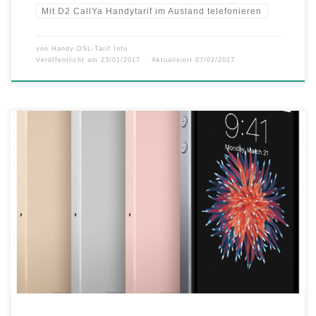
Mit D2 CallYa Handytarif im Ausland telefonieren
von
Handy-DSL-Tarif.Info
Veröffentlicht am
23/01/2017
Aktualisiert
07/02/2017
Während die nächste Kältewelle Deutschland fest im Griff hat, friert
mobilcom-debitel den Tiefpreis ein. So auch beim nächsten
Preiskracher: Seit Sonntag gibt es unter www.mobilcom-
debitel.de/preiskracher das Apple iPhone SE zum knackigen
Aktionspreis (idealo.de Bestpreis, Stand 23.01.2017 03:00 Uhr) und
nur für kurze Zeit von nur 449,99 Euro. Das Angebot kommt […]