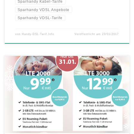
Sparhandy Kabel-Tarife
Sparhandy VDSL Angebote
Sparhandy VDSL-Tarife
von
Handy-DSL-Tarif.Info
Veröffentlicht am
23/01/2017
Highspeed-Surfen mit 2 GB bzw. 3 GB LTE Telefonie- und SMS-Flat
in alle deutschen Netze EU-Roaming-Paket mit Telefonie-Flat und 1
GB Datenvolumen Monatlich kündbar In bester PremiumSIM-Manier
werden auch im neuen Jahr üppige Inklusivleistungen mit
sensationellen Preisen vereint – eine unschlagbare Kombi! Ab sofort
und nur für sehr kurze Zeit […]