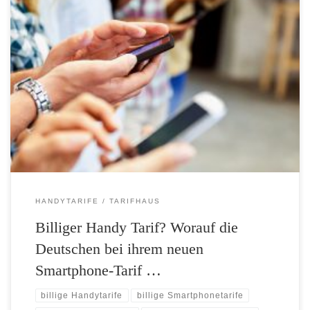
Die Deutschen sind Sparfüchse. Für jeden Zweiten ist der monatliche
Grundpreis des Handytarifs das wichtigste Kriterium wenn es darum
geht, einen neuen Handyvertrag auszuwählen. Dies ergab eine
repräsentative Studie des Marktforschungsunternehmens „YouGov“
im Auftrag der Tarifhaus AG*. Kurz dahinter folgen die Kaufkriterien
Netzabdeckung (47%), Datenvolumen (43%) und Telefonie-Flatrate
(42%). Nur […]
HANDYTARIFE
TARIFHAUS
Billiger Handy Tarif? Worauf die
Deutschen bei ihrem neuen
Smartphone-Tarif …
billige Handytarife
billige Smartphonetarife