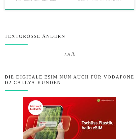
TEXTGRÖSSE ÄNDERN
Increase font size.
A
Reset font size.
Decrease font size.
A
A
DIE DIGITALE ESIM NUN AUCH FÜR VODAFONE
D2 CALLYA-KUNDEN