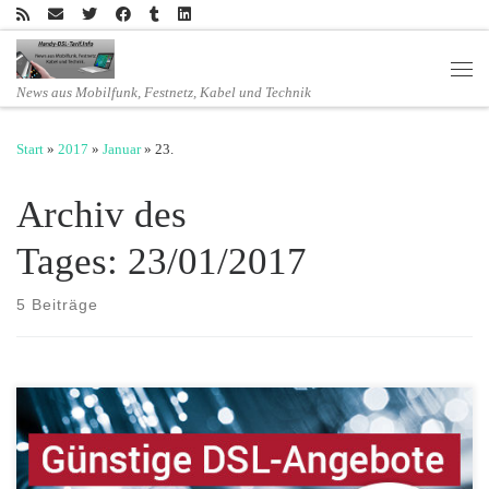
Zum Inhalt springen
Men
News aus Mobilfunk, Festnetz, Kabel und Technik
Start
»
2017
»
Januar
»
23.
Archiv des
Tages:
23/01/2017
5 Beiträge
Sparhandy.de, einer der führenden unabhängigen Reseller für
vertragsgebundene Mobilfunk-Angebote, erweitert sein