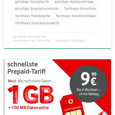
günstige Handytarife
günstige Handyverträge
günstige Smartphonetarife
Tarifhaus Allnetflats
Tarifhaus Handytarife
Tarifhaus Handyverträge
Tarifhaus Smartphonetarife
von
Handy-DSL-Tarif.Info
Veröffentlicht am
23/01/2017
Aktualisiert
23/01/2017
Mehr Daten ohne Aufpreis für alle Neu- und Bestandskunden LTE-
Speed mit bis zu 375 Megabit pro Sekunde und EU-Roaming
inklusive Vodafone macht sein ausgezeichnetes Netz jetzt auch für alle
Prepaid-Kunden noch attraktiver. Seit dem 18. Januar bekommen Neu-
und Bestandskunden für nur 9,99 Euro im Vodafone D2 ,CallYa
Smartphone Special‘ […]