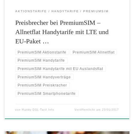
AKTIONSTARIFE
HANDYTARIFE
PREMIUMSIM
Preisbrecher bei PremiumSIM –
Allnetflat Handytarife mit LTE und
EU-Paket …
PremiumSIM Aktionstarife
PremiumSIM Allnetflat
PremiumSIM Handytarife
PremiumSIM Handytarife mit EU Auslandsflat
PremiumSIM Handyverträge
PremiumSIM Preiskracher
PremiumSIM Smartphonetarife
von
Handy-DSL-Tarif.Info
Veröffentlicht am
23/01/2017