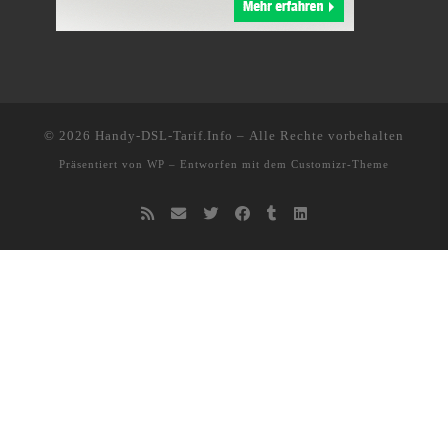
© 2026
Handy-DSL-Tarif.Info
– Alle Rechte vorbehalten
Präsentiert von
WP
– Entworfen mit dem
Customizr-Theme