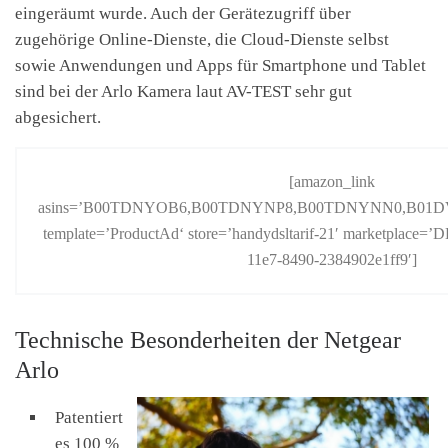
eingeräumt wurde. Auch der Gerätezugriff über
zugehörige Online-Dienste, die Cloud-Dienste selbst
sowie Anwendungen und Apps für Smartphone und Tablet
sind bei der Arlo Kamera laut AV-TEST sehr gut
abgesichert.
[amazon_link
asins=’B00TDNYOB6,B00TDNYNP8,B00TDNYNN0,B01
template=’ProductAd‘ store=’handydsltarif-21′ marketplace=’D
11e7-8490-2384902e1ff9′]
Technische Besonderheiten der Netgear
Arlo
Patentiert
es 100 %