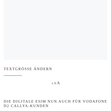
TEXTGRÖSSE ÄNDERN
Increase font size.
A
Reset font size.
Decrease font size.
A
A
DIE DIGITALE ESIM NUN AUCH FÜR VODAFONE
D2 CALLYA-KUNDEN