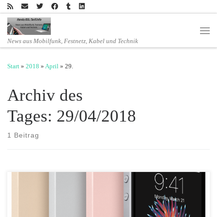
Zum Inhalt springen
Men
News aus Mobilfunk, Festnetz, Kabel und Technik
Start
»
2018
»
April
»
29.
Archiv des
Tages:
29/04/2018
1 Beitrag
Preiskracher bei mobilcom-debitel – Das iPhone SE in allen Farben