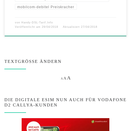
mobilcom-debitel Preiskracher
von
Handy-DSL-Tarif.Info
Veröffentlicht am
29/04/2018
Aktualisiert
27/04/2018
TEXTGRÖSSE ÄNDERN
Increase font size.
A
Reset font size.
Decrease font size.
A
A
DIE DIGITALE ESIM NUN AUCH FÜR VODAFONE
D2 CALLYA-KUNDEN