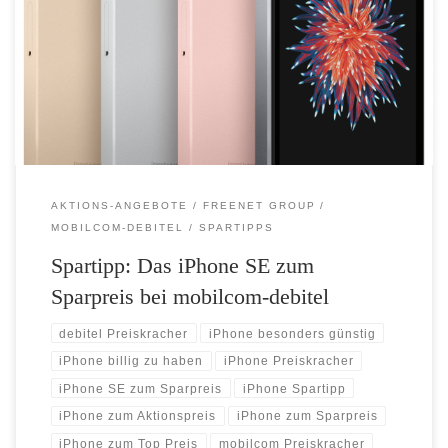
sowie in der 32 GB und 128 GB Variante zum Top Preis von nur
279,99 Euro (32 GB) bzw. 379,99 Euro (128 GB) Der mobilcom-
debitel Preiskracher ist maximal gültig bis inklusive 02.05.2018 Das
beliebte iPhone SE ist zurück. Erhältlich ist […]
AKTIONS-ANGEBOTE
FREENET GROUP
MOBILCOM-DEBITEL
SPARTIPPS
Spartipp: Das iPhone SE zum
Sparpreis bei mobilcom-debitel
debitel Preiskracher
iPhone besonders günstig
iPhone billig zu haben
iPhone Preiskracher
iPhone SE zum Sparpreis
iPhone Spartipp
iPhone zum Aktionspreis
iPhone zum Sparpreis
iPhone zum Top Preis
mobilcom Preiskracher