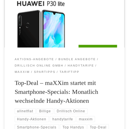
Konditionen im Programm. Jeden Monat stehen neue kombinierte
Aktions-Angebote aus LTE-Handytarif und mehreren Einsteiger-
Geräten für eine Einmalzahlung von 1 Euro bereit. Aktuelle
Smartphone-Angebote: Zum Start bietet maXXim Aktionsangebote
mit Smartphones der Hersteller Samsung, HUAWEI und […]
AKTIONS-ANGEBOTE
BUNDLE ANGEBOTE
DRILLISCH ONLINE GMBH
HANDYTARIFE
MAXXIM
SPARTIPPS
TARIFTIPP
Top-Deal – maXXim startet mit
Smartphone-Specials: Monatlich
wechselnde Handy-Aktionen
allnetflat
Billige
Drillisch Online
Handy-Aktionen
handytarife
maxxim
Smartphone-Specials
Top Handys
Top-Deal