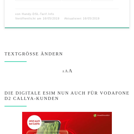
von
Handy-DSL-Tarif.Info
Veröffentlicht am
16/05/2019
Aktualisiert
16/05/2019
TEXTGRÖSSE ÄNDERN
Increase font size.
A
Reset font size.
Decrease font size.
A
A
DIE DIGITALE ESIM NUN AUCH FÜR VODAFONE
D2 CALLYA-KUNDEN