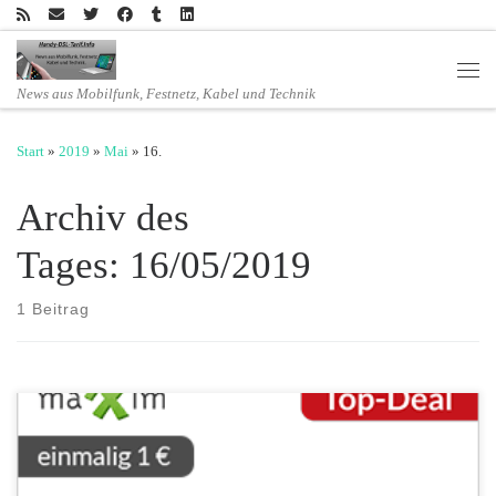
Zum Inhalt springen
Men
News aus Mobilfunk, Festnetz, Kabel und Technik
Start
»
2019
»
Mai
»
16.
Archiv des
Tages:
16/05/2019
1 Beitrag
Die Drillisch-Online Marke maXXim hat ab sofort Smartphone-
Bestseller der Einsteiger- und Mittelklasse zu besonders günstigen