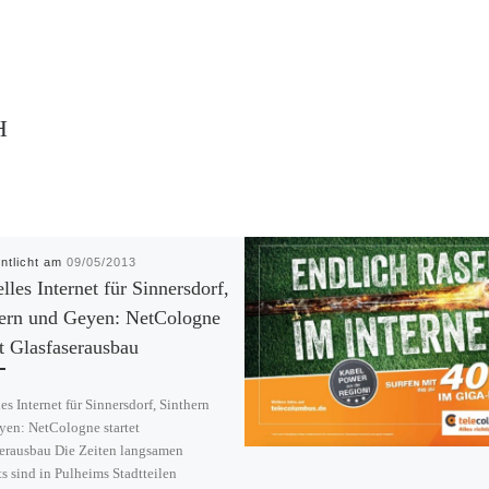
H
entlicht am
09/05/2013
lles Internet für Sinnersdorf,
hern und Geyen: NetCologne
et Glasfaserausbau
es Internet für Sinnersdorf, Sinthern
yen: NetCologne startet
serausbau Die Zeiten langsamen
ts sind in Pulheims Stadtteilen