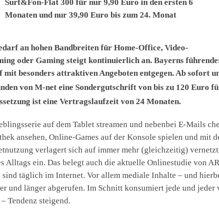
Surf&Fon-Flat 300 für nur 9,90 Euro in den ersten 6
Monaten und nur 39,90 Euro bis zum 24. Monat
edarf an hohen Bandbreiten für Home-Office, Video-
ming oder Gaming steigt kontinuierlich an. Bayerns führend
 mit besonders attraktiven Angeboten entgegen. Ab sofort un
nden von M-net eine Sondergutschrift von bis zu 120 Euro f
setzung ist eine Vertragslaufzeit von 24 Monaten.
eblingsserie auf dem Tablet streamen und nebenbei E-Mails ch
hek ansehen, Online-Games auf der Konsole spielen und mit d
etnutzung verlagert sich auf immer mehr (gleichzeitig) vernet
es Alltags ein. Das belegt auch die aktuelle Onlinestudie von 
 sind täglich im Internet. Vor allem mediale Inhalte – und hi
er und länger abgerufen. Im Schnitt konsumiert jede und jede
 – Tendenz steigend.