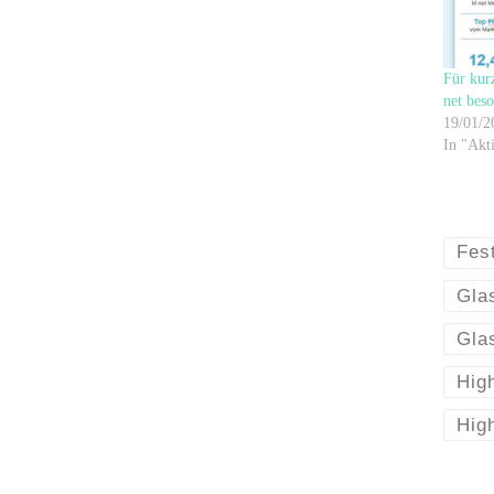
Für kurz
net bes
19/01/2
In "Akti
Fest
Glas
Gla
Hig
Hig