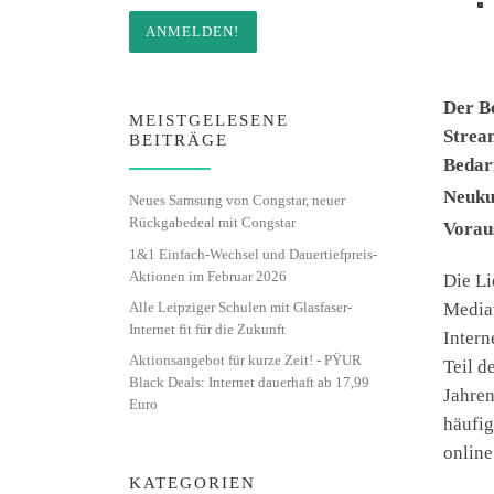
Der B
MEISTGELESENE
Strea
BEITRÄGE
Bedarf
Neuku
Neues Samsung von Congstar, neuer
Rückgabedeal mit Congstar
Voraus
1&1 Einfach-Wechsel und Dauertiefpreis-
Aktionen im Februar 2026
Die Li
Alle Leipziger Schulen mit Glasfaser-
Mediat
Internet fit für die Zukunft
Intern
Aktionsangebot für kurze Zeit! - PŸUR
Teil d
Black Deals: Internet dauerhaft ab 17,99
Jahren
Euro
häufig
online
KATEGORIEN