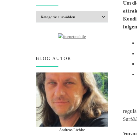
Um di
attrak
Kategorien
Kondit
folgen
BLOG AUTOR
regulä
Surf&F
Andreas Liebke
Voraus