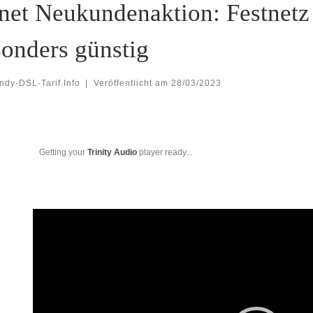
et Neukundenaktion: Festnetz 
onders günstig
ndy-DSL-Tarif.Info
|
Veröffentlicht am
28/03/2023
Getting your
Trinity Audio
player ready...
Video-
Player