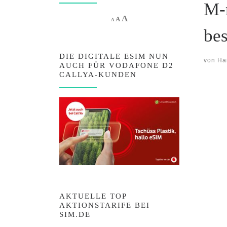
M-n
Increase font size.
A
Reset font size.
Decrease font size.
A
A
bes
DIE DIGITALE ESIM NUN
von
Ha
AUCH FÜR VODAFONE D2
CALLYA-KUNDEN
AKTUELLE TOP
AKTIONSTARIFE BEI
SIM.DE