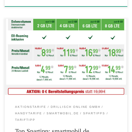
Top Spartipp: smartmobil.de Aktionstarife im September 2018 –
Allnetflat Handytarife im Preis reduziert und mit mehr LTE-
Datenvolumen Die Mobilfunkmarke smartmobil.de senkt
vorübergehend die Preise bei den Allnet-Flats mit LTE. So gibt es jetzt
2 GB LTE-Datenvolumen im Tarif LTE Special gemeinsam mit einer
Telefonie- und SMS-Flat ab 4,99 Euro pro […]
AKTIONSTARIFE
DRILLISCH ONLINE GMBH
HANDYTARIFE
SMARTMOBIL.DE
SPARTIPPS
TARIFTIPP
Top Spartipp: smartmobil.de