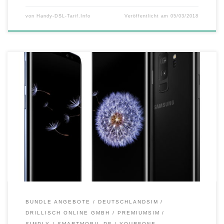
von
Handy-DSL-Tarif.Info
Veröffentlicht am
05/03/2018
Jetzt bei vielen Marken der Drillisch Online AG: Galaxy S9 und
Galaxy S9+ mit LTE-Tarifen vor offiziellem Marktstart verfügbar Die
neuen Samsung-Flaggschiffe Galaxy S9 und Galaxy S9+ sind bei
mehreren Marken der Drillisch Online AG ab sofort bestellbar.
Ausgeliefert werden die Geräte für Vorbesteller bereits ab dem 8. März
und […]
BUNDLE ANGEBOTE
DEUTSCHLANDSIM
DRILLISCH ONLINE GMBH
PREMIUMSIM
SIMPLY
SMARTMOBIL.DE
YOURFONE