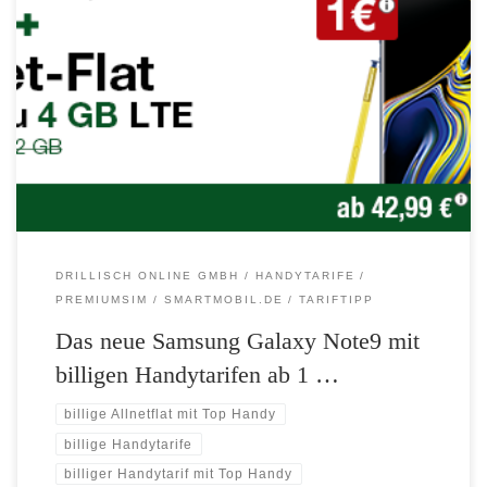
Jetzt bei Drillisch Online: Samsung Galaxy Note9 mit attraktiven LTE-
Tarifen ab 1 Euro Zuzahlung Das neue Top-Smartphone Galaxy Note9
von Samsung steht ab sofort bei den Marken der Drillisch Online
GmbH bereit. Gemeinsam mit leistungsstarken LTE-Handytarifen der
Marke smartmobil.de ist das Flaggschiff ab 1 Euro Einmalzahlung
verfügbar. Wahlweise kann das […]
DRILLISCH ONLINE GMBH
HANDYTARIFE
PREMIUMSIM
SMARTMOBIL.DE
TARIFTIPP
Das neue Samsung Galaxy Note9 mit
billigen Handytarifen ab 1 …
billige Allnetflat mit Top Handy
billige Handytarife
billiger Handytarif mit Top Handy