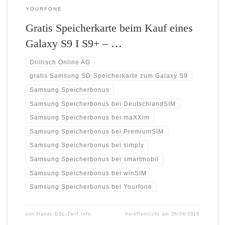
YOURFONE
Gratis Speicherkarte beim Kauf eines
Galaxy S9 I S9+ – …
Drillisch Online AG
gratis Samsung SD-Speicherkarte zum Galaxy S9
Samsung Speicherbonus
Samsung Speicherbonus bei DeutschlandSIM
Samsung Speicherbonus bei maXXim
Samsung Speicherbonus bei PremiumSIM
Samsung Speicherbonus bei simply
Samsung Speicherbonus bei smartmobil
Samsung Speicherbonus bei winSIM
Samsung Speicherbonus bei Yourfone
von
Handy-DSL-Tarif.Info
Veröffentlicht am
26/04/2018