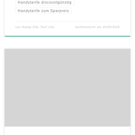
Handytarife discountgünstig
Handytarife zum Sparpreis
von
Handy-DSL-Tarif.Info
Veröffentlicht am
20/05/2018
smartmobil.de erweitert sein LTE-Portfolio und bietet ab sofort drei
Allnet-Flats mit einem monatlichen Internet-Inklusivvolumen
zwischen 2 und 6 GB. Die Tarife LTE Starter, LTE All und LTE Pro
können mit Top-Smartphones namhafter Hersteller wie z.B. Samsung,
Apple und Huawei kombiniert werden. In der SIM-Only-Variante sind
weiterhin zwei verschiedene Laufzeiten – […]