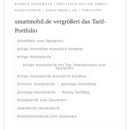
BUNDLE ANGEBOTE
DRILLISCH ONLINE GMBH
HANDYTARIFE
SMARTMOBIL.DE
TARIFTIPP
smartmobil.de vergrößert das Tarif-
Portfolio
Allnetflats zum Sparpreis
billige Allnetflats monatlich kündbar
billige Handytarife
billige Handytarife mit Top Smartphones zum
Sparpreis
billige Handytarife monatlich kündbar
Drillisch Handytarife
günstige Allnetflats
günstige Handytarife
Handy Tariftipp
Handytarife zum Sparpreis
smartmobil Handytarife
Smartphonetarife zum Sparpreis