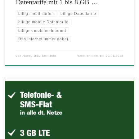
Datentarife mit 1 bis 8 GB …
billig mobil surfen
billige Datentarife
billige mobile Datentarife
billiges mobiles Internet
Das Internet immer dabei
von
Handy-DSL-Tarif.Info
Veröffentlicht am
20/06/2018
Tariftipp: Ab sofort bei Drillisch-Marke smartmobil.de – Der Allnetflat
Handytarif LTE Starter mit 50 % Datenvolumen extra und neuer
Spartarif smartmobil.de ergänzt sein vor wenigen Tagen eingeführtes
LTE-Portfolio. Beim Tarif LTE Starter wird das Datenvolumen ohne
Aufpreis um 50 Prozent erhöht. Der neue Spartarif LTE Special mit 1
GB Datenvolumen […]