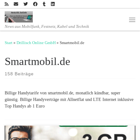
Zum Inhalt springen
Men
News aus Mobilfunk, Festnetz, Kabel und Technik
Start
»
Drillisch Online GmbH
»
Smartmobil.de
Smartmobil.de
158 Beiträge
​Billige Handytarife von smartmobil.de, monatlich kündbar, super
günstig. Billige Handyverträge mit Allnetflat und LTE Internet inklusive
Top Handys ab 1 Euro