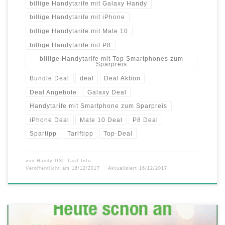
billige Handytarife mit Galaxy Handy
billige Handytarife mit iPhone
billige Handytarife mit Mate 10
billige Handytarife mit P8
billige Handytarife mit Top Smartphones zum
Sparpreis
Bundle Deal
deal
Deal Aktion
Deal Angebote
Galaxy Deal
Handytarife mit Smartphone zum Sparpreis
iPhone Deal
Mate 10 Deal
P8 Deal
Spartipp
Tariftipp
Top-Deal
von
Handy-DSL-Tarif.Info
Veröffentlicht am
16/12/2017
Aktualisiert
16/12/2017