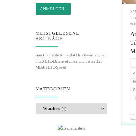
dass
Geldb
AP
Ihre
TE
Amaz
WE
MEISTGELESENE
A
BEITRÄGE
Ti
M
smartmobil.de Allnetflat Handyvertrag mit
5 GB LTE-Datenvolumen und bis zu 225
MBit/s LTE-Speed
A
G
KATEGORIEN
S
T
Kategorien
vo
Ver