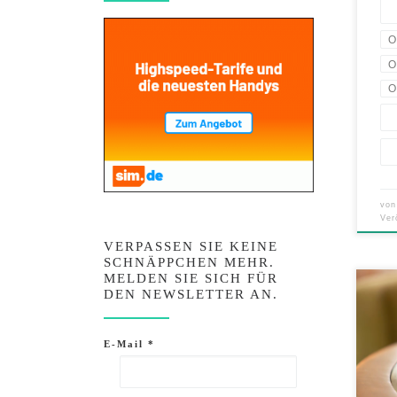
O
O
O
vo
Ver
VERPASSEN SIE KEINE
SCHNÄPPCHEN MEHR.
MELDEN SIE SICH FÜR
DEN NEWSLETTER AN.
Tile 
mehr
darun
E-Mail
*
den U
Finde
exklu