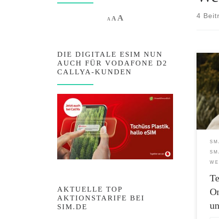
4 Beit
Increase font size.
A
Reset font size.
Decrease font size.
A
A
DIE DIGITALE ESIM NUN
AUCH FÜR VODAFONE D2
Tech
CALLYA-KUNDEN
ist a
Freit
glob
heute
neues
Hass
eine
SM
Bildw
SM
Ladet
WE
sofor
T
AKTUELLE TOP
On
AKTIONSTARIFE BEI
un
SIM.DE