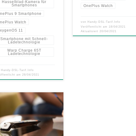
Hasselblad-Kamera für
Smartphones
OnePlus Watch
nePlus 9 Smartphone
nePlus Watch
von
Handy-DSL-Tarif.Info
Veröffentlicht am
18/04/2021
xygenOS 11
Aktualisiert
20/04/2021
Smartphone mit Schnell-
Ladetechnologie
Warp Charge 65T
Ladetechnologie
n
Handy-DSL-Tarif.Info
öffentlicht am
26/04/2021
ist eine Partnerschaft mit Amazon in
eren Regionen eingegangen,
ter Deutschland, Großbritannien,
SA und Kanada, für das „leichtere
n“ in Ihrem zu Hause. Dieses
sive Bundle wird sicherstellen,