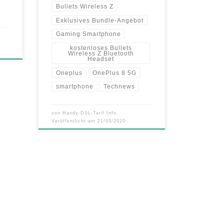
Bullets Wireless Z
Exklusives Bundle-Angebot
Gaming Smartphone
kostenloses Bullets
Wireless Z Bluetooth
Headset
Oneplus
OnePlus 8 5G
smartphone
Technews
von
Handy-DSL-Tarif.Info
Veröffentlicht am
21/05/2020