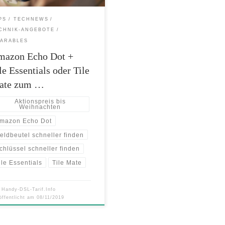
 Gegenstände wie Schlüssel und
örsen scheller und leichter in
PS
TECHNEWS
m Haushalt gefunden werden. Auch
CHNIK-ANGEBOTE
ons Alexa hilft mit – […]
ARABLES
mazon Echo Dot +
le Essentials oder Tile
ate zum …
Aktionspreis bis
Weihnachten
mazon Echo Dot
eldbeutel schneller finden
chlüssel schneller finden
ile Essentials
Tile Mate
n
Handy-DSL-Tarif.Info
öffentlicht am
08/11/2019