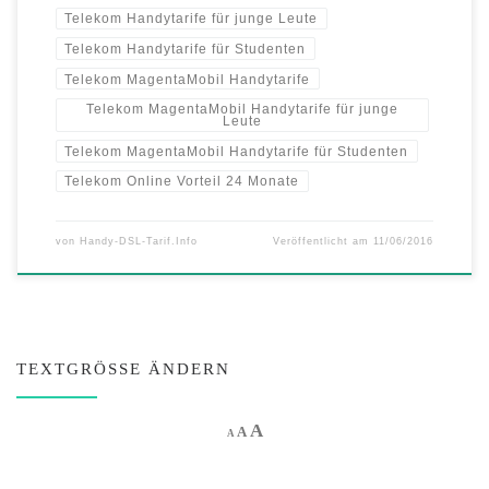
Telekom Handytarife für junge Leute
Telekom Handytarife für Studenten
Telekom MagentaMobil Handytarife
Telekom MagentaMobil Handytarife für junge
Leute
Telekom MagentaMobil Handytarife für Studenten
Telekom Online Vorteil 24 Monate
von
Handy-DSL-Tarif.Info
Veröffentlicht am
11/06/2016
TEXTGRÖSSE ÄNDERN
Increase font size.
A
Reset font size.
Decrease font size.
A
A