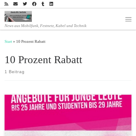
Zum Inhalt springen
Men
News aus Mobilfunk, Festnetz, Kabel und Technik
Start
»
10 Prozent Rabatt
10 Prozent Rabatt
1 Beitrag
In allen MagentaMobil S-L und L Plus Tarifen erhalten Neukunden
jetzt 24 Monate statt 12 Monate 10 Prozent Online-Vorteil bei
Abschluss eines Neuvertrags. Zudem sparen junge Leute und