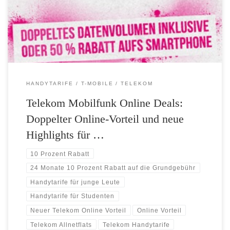
Studenten mit den neuen MagentaMobil Friends Plus-Tarifen 50
Prozent auf den Endgerätepreis! Neu: 24 Monate 10 Prozent Online-
Vorteil Gültig bis 30.09.2016 Doppelter […]
HANDYTARIFE
T-MOBILE
TELEKOM
Telekom Mobilfunk Online Deals:
Doppelter Online-Vorteil und neue
Highlights für …
10 Prozent Rabatt
24 Monate 10 Prozent Rabatt auf die Grundgebühr
Handytarife für junge Leute
Handytarife für Studenten
Neuer Telekom Online Vorteil
Online Vorteil
Telekom Allnetflats
Telekom Handytarife