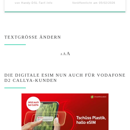
von
Handy-DSL-Tarif.Info
Veröffentlicht am
05/02/2026
TEXTGRÖSSE ÄNDERN
Increase font size.
A
Reset font size.
Decrease font size.
A
A
DIE DIGITALE ESIM NUN AUCH FÜR VODAFONE
D2 CALLYA-KUNDEN