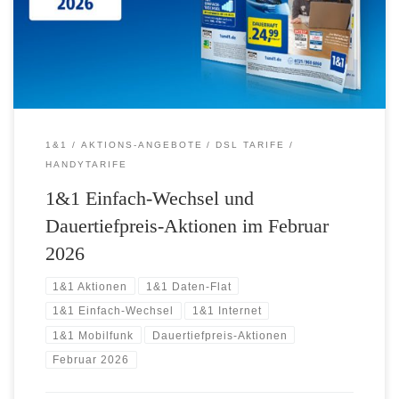
Ausfallzeiten und ohne doppelte Kosten.* Und erstklassige
Smartphones inklusive passendem Mobilfunktarif, zum Beispiel die
Top-Angebote […]
1&1
AKTIONS-ANGEBOTE
DSL TARIFE
HANDYTARIFE
1&1 Einfach-Wechsel und
Dauertiefpreis-Aktionen im Februar
2026
1&1 Aktionen
1&1 Daten-Flat
1&1 Einfach-Wechsel
1&1 Internet
1&1 Mobilfunk
Dauertiefpreis-Aktionen
Februar 2026