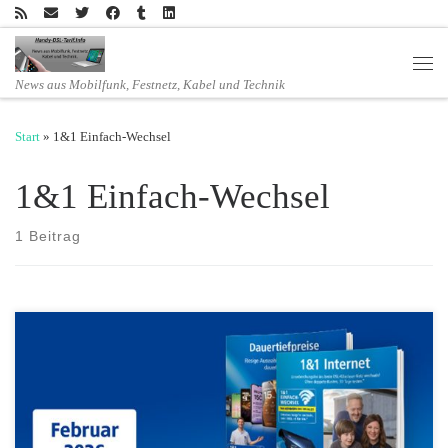
Zum Inhalt springen
Men
News aus Mobilfunk, Festnetz, Kabel und Technik
Start
»
1&1 Einfach-Wechsel
1&1 Einfach-Wechsel
1 Beitrag
Wechseln Sie jetzt zu 1&1 Internet oder 1&1 Mobilfunk ist das mit
dem 1&1 Einfach-Wechsel ganz leicht. 1&1 kümmert sich um alles
und sorgt für einen reibungslosen Anbieter- und Netzwechsel
inklusive Rufnummernübernahme. Ohne Unterbrechung, ohne