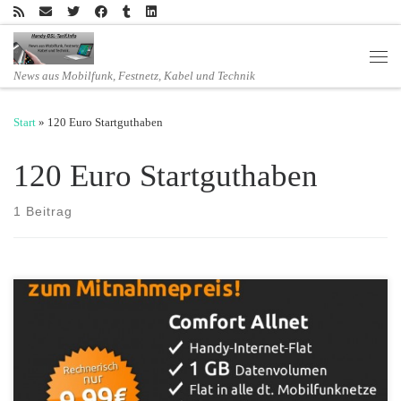
Zum Inhalt springen
Men
News aus Mobilfunk, Festnetz, Kabel und Technik
Start
»
120 Euro Startguthaben
120 Euro Startguthaben
1 Beitrag
Allnet-Flat mit 1 GB und 120,- Euro Startguthaben zum
Mitnahmepreis bei crash-tarife.de. Ab sofort bietet die Dealplattform
den Tarif „Comfort Allnet“ für rechnerisch 9,99 Euro im Monat an Den