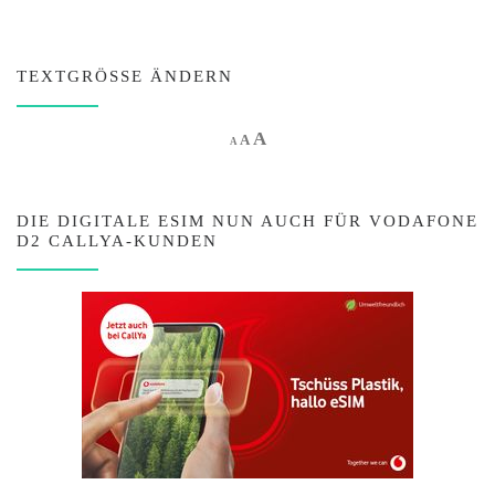
TEXTGRÖSSE ÄNDERN
Increase font size.
A
Reset font size.
Decrease font size.
A
A
DIE DIGITALE ESIM NUN AUCH FÜR VODAFONE
D2 CALLYA-KUNDEN