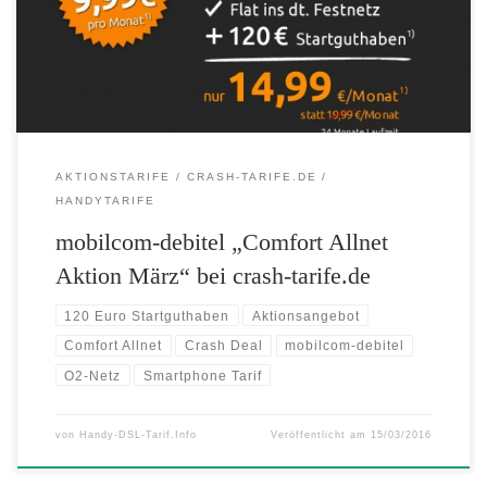
Tarif Comfort Allnet von mobilcom-debitel gibt es ab sofort zum
„Mitnahmepreis“ von rechnerisch 9,99 Euro im Monat: Denn zum
monatlichen Paketpreis […]
AKTIONSTARIFE
CRASH-TARIFE.DE
HANDYTARIFE
mobilcom-debitel „Comfort Allnet
Aktion März“ bei crash-tarife.de
120 Euro Startguthaben
Aktionsangebot
Comfort Allnet
Crash Deal
mobilcom-debitel
O2-Netz
Smartphone Tarif
von
Handy-DSL-Tarif.Info
Veröffentlicht am
15/03/2016