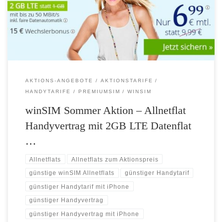
Monat sichern Sie sich hier eine Telefonie- und SMS-Flat sowie
doppeltes LTE-Internet von 2 GB. Für länger ausdauernde Surfer gibt
[…]
AKTIONS-ANGEBOTE
AKTIONSTARIFE
HANDYTARIFE
PREMIUMSIM
WINSIM
winSIM Sommer Aktion – Allnetflat
Handyvertrag mit 2GB LTE Datenflat
…
Allnetflats
Allnetflats zum Aktionspreis
günstige winSIM Allnetflats
günstiger Handytarif
günstiger Handytarif mit iPhone
günstiger Handyvertrag
günstiger Handyvertrag mit iPhone