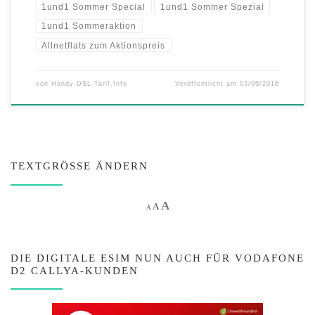
1und1 Sommer Special
1und1 Sommer Spezial
1und1 Sommeraktion
Allnetflats zum Aktionspreis
von
Handy-DSL-Tarif.Info
Veröffentlicht am
03/06/2016
TEXTGRÖSSE ÄNDERN
Increase font size.
A
Reset font size.
Decrease font size.
A
A
DIE DIGITALE ESIM NUN AUCH FÜR VODAFONE
D2 CALLYA-KUNDEN