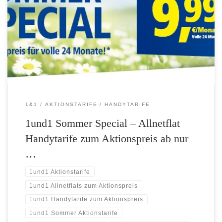
von nur 9,99 Euro monatlich für den Allnetflat Handytarif mit 1,5 GB
Datenflat für volle 24 Monate. Endlich ist es soweit – Das 1&1
Sommer-Special ist da! Ab sofort können Sie die 1&1 All-Net-Flat
Tarife zum Aktionspreis erhalten. So gibt es […]
1&1
AKTIONSTARIFE
HANDYTARIFE
1und1 Sommer Special – Allnetflat
Handytarife zum Aktionspreis ab nur
…
1und1 Aktionstarife
1und1 Allnetflats zum Aktionspreis
1und1 Handytarife zum Aktionspreis
1und1 Sommer Aktionstarife