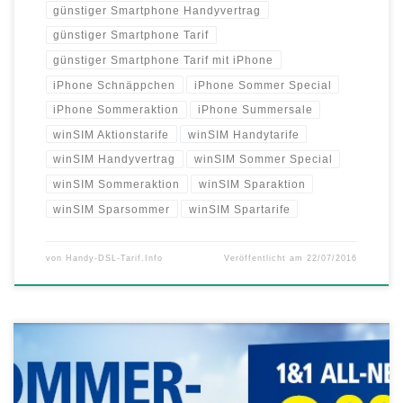
günstiger Smartphone Handyvertrag
günstiger Smartphone Tarif
günstiger Smartphone Tarif mit iPhone
iPhone Schnäppchen
iPhone Sommer Special
iPhone Sommeraktion
iPhone Summersale
winSIM Aktionstarife
winSIM Handytarife
winSIM Handyvertrag
winSIM Sommer Special
winSIM Sommeraktion
winSIM Sparaktion
winSIM Sparsommer
winSIM Spartarife
von
Handy-DSL-Tarif.Info
Veröffentlicht am
22/07/2016
Die 1&1 All-Net-Flat Special im Sommer Spezial zum Aktionspreis