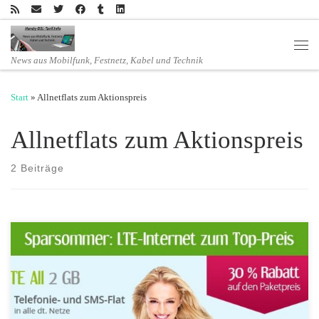
Zum Inhalt springen
Men
News aus Mobilfunk, Festnetz, Kabel und Technik
Start
»
Allnetflats zum Aktionspreis
Allnetflats zum Aktionspreis
2 Beiträge
winSIM Sparsommer: Allnetflat Handyvertrag und 2 GB LTE Datenflat
für günstige 6,99 Euro monatlich Mit winSIM starten Sie diesen
Sommer superschnell und günstig durch. Für gerade mal 6,99 Euro im