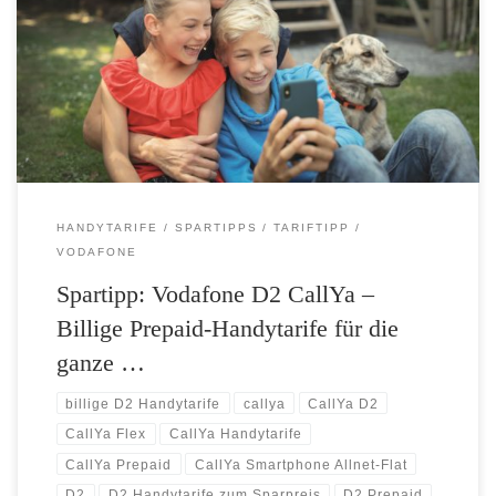
Optionen mit bis zu 50 Prozent mehr Datenvolumen 1 GB im CallYa
Flex schon für 6,99 EUR Mobiles Surfen auf dem Smartphone ist
längst fester Bestandteil unseres Alltags – ob in der Bahn, in der
Mittagspause oder beim Arzt im Wartezimmer. […]
HANDYTARIFE
SPARTIPPS
TARIFTIPP
VODAFONE
Spartipp: Vodafone D2 CallYa –
Billige Prepaid-Handytarife für die
ganze …
billige D2 Handytarife
callya
CallYa D2
CallYa Flex
CallYa Handytarife
CallYa Prepaid
CallYa Smartphone Allnet-Flat
D2
D2 Handytarife zum Sparpreis
D2 Prepaid