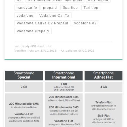
handytarife
prepaid
Spartipp
Tariftipp
vodafone
Vodafone CallYa
Vodafone CallYa D2 Prepaid
vodafone d2
Vodafone Prepaid
von
Handy-DSL-Tarif.Info
Veröffentlicht am
23/10/2018
Aktualisiert
08/12/2022
CallYa Smartphone Allnet Flat jetzt mit 4 GB CallYa Internet-
Optionen mit bis zu 50 Prozent mehr Datenvolumen 1 GB im CallYa
Flex schon für 6,99 EUR Mobiles Surfen auf dem Smartphone ist
längst fester Bestandteil unseres Alltags – ob in der Bahn, in der
Mittagspause oder beim Arzt im Wartezimmer. […]