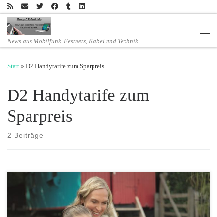
Zum Inhalt springen
Men
News aus Mobilfunk, Festnetz, Kabel und Technik
Start
»
D2 Handytarife zum Sparpreis
D2 Handytarife zum
Sparpreis
2 Beiträge
CallYa Smartphone Allnet Flat jetzt mit 4 GB CallYa Internet-