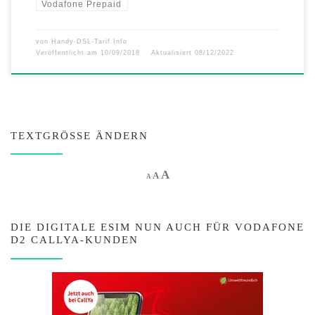
Vodafone Prepaid
von
Handy-DSL-Tarif.Info
Veröffentlicht am
10/09/2018
Aktualisiert
08/12/2022
TEXTGRÖSSE ÄNDERN
Increase font size.
A
Reset font size.
Decrease font size.
A
A
DIE DIGITALE ESIM NUN AUCH FÜR VODAFONE
D2 CALLYA-KUNDEN