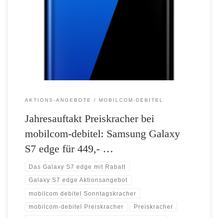
debitel mit einem echten Smartphone-Highlight: Das Samsung Galaxy
S7 edge gibt es beim Digital-Lifestyle-Provider ab Sonntag (heute) für
449,- Euro – solange der Vorrat reicht. Wenn Design und Hightech
aufeinander treffen, dann stehen die Sterne für ein galaktisch gutes
Ergebnis ausgezeichnet. Bestes Beispiel […]
AKTIONS-ANGEBOTE
MOBILCOM-DEBITEL
Jahresauftakt Preiskracher bei
mobilcom-debitel: Samsung Galaxy
S7 edge für 449,- …
Das Galaxy S7 edge mit Rabatt
Galaxy S7 edge Aktionsangebot
mobilcom debitel Sonntagskracher
mobilcom-debitel Preiskracher
Preiskracher