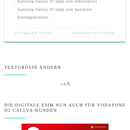
Samsung Galaxy S7 edge zum Aktionspreis
Samsung Galaxy S7 edge zum Sparpreis
Sonntagskracher
von
Handy-DSL-Tarif.Info
Veröffentlicht am
07/01/2018
TEXTGRÖSSE ÄNDERN
Increase font size.
A
Reset font size.
Decrease font size.
A
A
DIE DIGITALE ESIM NUN AUCH FÜR VODAFONE
D2 CALLYA-KUNDEN