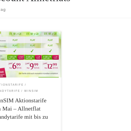
rag
ensation bei winSIM – Allnetflat
ytarif mit 2 GB LTE Datenflat
 für 6,99 Euro Telefonie- und
lat in alle deutschen Fest- und
ynetze 2, 3 oder 4 GB LTE-
turbo mit bis zu 50 MBit/s 15
 Wechselbonus 20 Euro Rabatt auf
nschlusspreis Auch im Mai spielt
TIONSTARIFE
IM seinen […]
NDYTARIFE
WINSIM
nSIM Aktionstarife
 Mai – Allnetflat
ndytarife mit bis zu
…