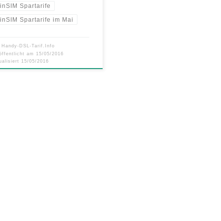
inSIM Spartarife
inSIM Spartarife im Mai
n
Handy-DSL-Tarif.Info
öffentlicht am
15/05/2016
ualisiert
15/05/2016