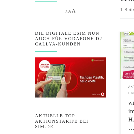
1 Beit
Increase font size.
A
Reset font size.
Decrease font size.
A
A
DIE DIGITALE ESIM NUN
AUCH FÜR VODAFONE D2
Mai-S
CALLYA-KUNDEN
Hand
schon
SMS-F
Hand
Daten
Euro
den A
AK
winS
HA
wi
im
AKTUELLE TOP
Ha
AKTIONSTARIFE BEI
SIM.DE