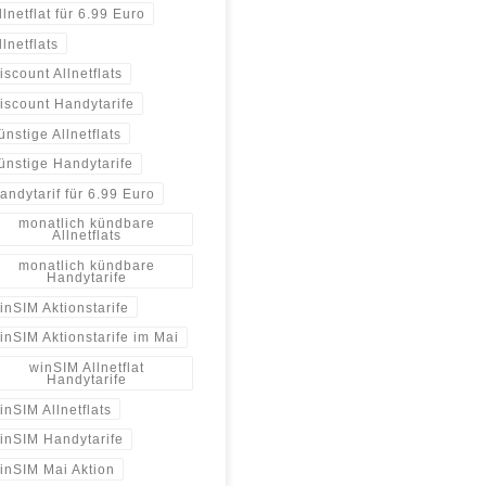
llnetflat für 6.99 Euro
llnetflats
iscount Allnetflats
iscount Handytarife
ünstige Allnetflats
ünstige Handytarife
andytarif für 6.99 Euro
monatlich kündbare
Allnetflats
monatlich kündbare
Handytarife
inSIM Aktionstarife
inSIM Aktionstarife im Mai
winSIM Allnetflat
Handytarife
inSIM Allnetflats
inSIM Handytarife
inSIM Mai Aktion