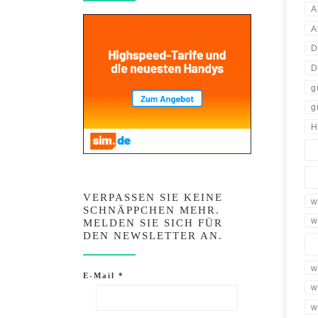
A
A
D
D
g
g
H
VERPASSEN SIE KEINE
w
SCHNÄPPCHEN MEHR.
w
MELDEN SIE SICH FÜR
DEN NEWSLETTER AN.
w
E-Mail
*
w
w