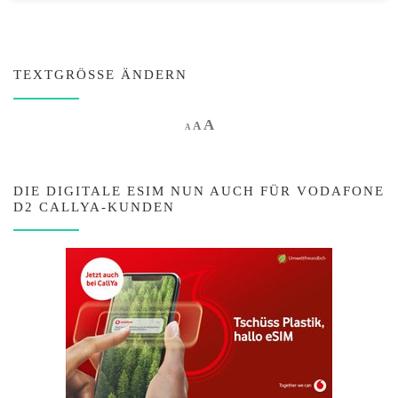
TEXTGRÖSSE ÄNDERN
Increase font size.
A
Reset font size.
Decrease font size.
A
A
DIE DIGITALE ESIM NUN AUCH FÜR VODAFONE
D2 CALLYA-KUNDEN