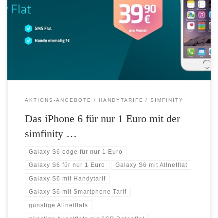
für einmalig nur 1 Euro mit der simfinity Flat inklusive 2GB Datenflat
für nur 39,90 Euro monatlich. Weiterhin sind die Top Smartphones
iPhone 6s, das Samsung Galaxy S6 und S6 edge ebenfalls für nur 1
Euro einmaliger Zuzahlung […]
AKTIONS-ANGEBOTE
HANDYTARIFE
SIMFINITY
Das iPhone 6 für nur 1 Euro mit der
simfinity …
Galaxy S6 edge für nur 1 Euro
Galaxy S6 für nur 1 Euro
Galaxy S6 mit Allnetflat
Galaxy S6 mit Handytarif
Galaxy S6 mit Smartphone Tarif
günstige Allnetflats