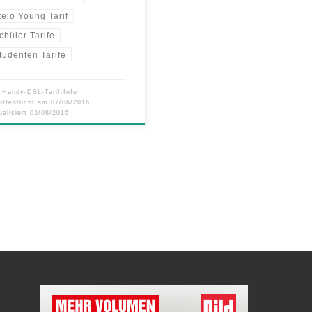
telo Young Tarif
chüler Tarife
tudenten Tarife
n
Handy-DSL-Tarif.Info
öffentlicht am
07/06/2016
ualisiert
03/08/2016