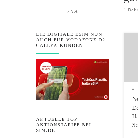
1 Beit
Increase font size.
A
Reset font size.
Decrease font size.
A
A
DIE DIGITALE ESIM NUN
AUCH FÜR VODAFONE D2
NEU: 
CALLYA-KUNDEN
mit 3
27 Ja
(Ange
bis 2
Vorte
Date
beim 
AL
[…]
Ne
De
Ha
AKTUELLE TOP
Sc
AKTIONSTARIFE BEI
SIM.DE