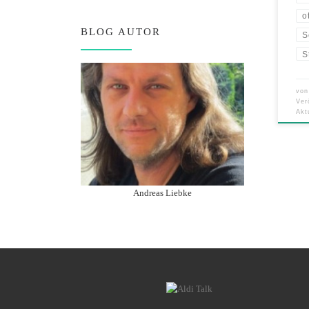
o
BLOG AUTOR
S
S
vo
Ver
Akt
Andreas Liebke