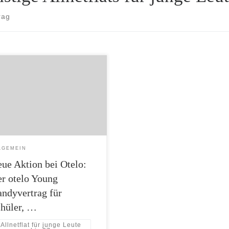
rag
Otelo Young Tarif – Allnet-Flat
 GB Datenflat statt 2 GB für alle bis
hre für 19,99 Euro je Monat
bot gültig bis 31.08.2016) Jeder
7 Jahre kann diese preiswerten
ile nutzen, wie zum Beispiel mehr
nvolumen ohne Aufpreis, und so
Handyvertrag sparen. Speziell für
LGEMEIN
ue Aktion bei Otelo:
r otelo Young
ndyvertrag für
hüler, …
Allnetflat für junge Leute