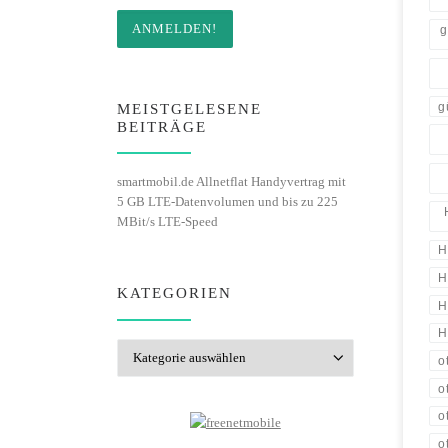
g
g
MEISTGELESENE
BEITRÄGE
smartmobil.de Allnetflat Handyvertrag mit
5 GB LTE-Datenvolumen und bis zu 225
MBit/s LTE-Speed
H
H
KATEGORIEN
H
H
Kategorien
o
o
o
o