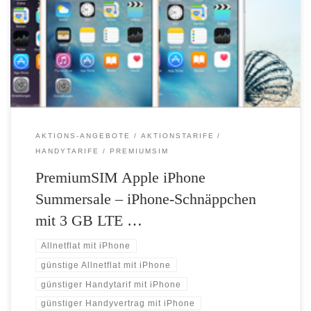
Exklusive Smartphone-Tarife zum discountgünstigen Preis sind das
Metier von PremiumSIM. Jetzt schnürt der Anbieter für alle
anspruchsvollen Smartphone-Nutzer attraktive Smartphone-Bundles
aus verschiedenen iPhone-Modellen und einem ganz besonderen Tarif,
[…]
AKTIONS-ANGEBOTE
AKTIONSTARIFE
HANDYTARIFE
PREMIUMSIM
PremiumSIM Apple iPhone
Summersale – iPhone-Schnäppchen
mit 3 GB LTE …
Allnetflat mit iPhone
günstige Allnetflat mit iPhone
günstiger Handytarif mit iPhone
günstiger Handyvertrag mit iPhone