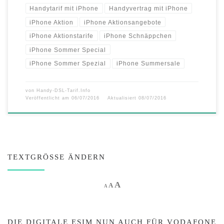
Handytarif mit iPhone
Handyvertrag mit iPhone
iPhone Aktion
iPhone Aktionsangebote
iPhone Aktionstarife
iPhone Schnäppchen
iPhone Sommer Special
iPhone Sommer Spezial
iPhone Summersale
von
Handy-DSL-Tarif.Info
Veröffentlicht am
06/07/2016
Aktualisiert
08/07/2016
TEXTGRÖSSE ÄNDERN
Increase font size.
A
Reset font size.
Decrease font size.
A
A
DIE DIGITALE ESIM NUN AUCH FÜR VODAFONE