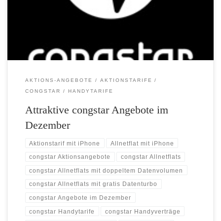
iPhone SE und Apple iPhone 6s zum besonders günstigen Aktionspreis
an. Wer sich für einen Allnet Flat oder Allnet Flat Plus Tarif bei
congstar entscheidet, […]
AKTIONS-ANGEBOTE
AKTIONSTARIFE
CONGSTAR
HANDYTARIFE
Attraktive congstar Angebote im
Dezember
Aktionstarif mit iPhone
Allnetflat mit iPhone
congstar Aktionsangebote
congstar Allnetflats
congstar Allnetflats mit doppeltem Datenvolumen
congstar Allnetflats mit gratis Datenturbo
congstar Angebote im Dezember
congstar Handytarife
congstar Handyverträge