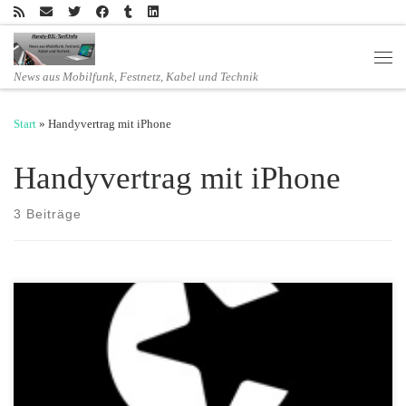
Zum Inhalt springen
Men
News aus Mobilfunk, Festnetz, Kabel und Technik
Start
»
Handyvertrag mit iPhone
Handyvertrag mit iPhone
3 Beiträge
Attraktive congstar Angebote im Dezember: Apple iPhone SE und
iPhone 6s zum vergünstigten Aktionspreis Seit 1. Dezember bietet
congstar Neukunden die beiden leistungsstarken Smartphones Apple