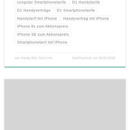
congstar Smartphonetarife
D1 Handytarife
D1 Handyverträge
D1 Smartphonetarife
Handytarif mit iPhone
Handyvertrag mit iPhone
iPhone 6s zum Aktionspreis
iPhone SE zum Aktionspreis
Smartphonetarif mit iPhone
von
Handy-DSL-Tarif.Info
Veröffentlicht am
02/12/2016
Samsung Galaxy S6 mit 2 GB LTE, Telefon- und SMS-Flat
versandkostenfrei für nur 24,85 Euro monatlich und 35,95 Euro
einmalig. Zusätzlich ist der Startpaketpreis auf 9,95 Euro statt 19,95
Euro gesenkt. Samsung Galaxy S6 Edge inklusive 50 Euro Douglas
Gutschein! Ab sofort gibt es bei vielen Tarifen von gethandy.de eine