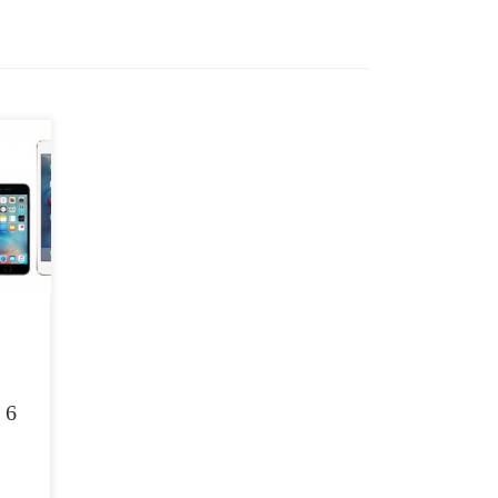
 Sie
) und
. Zum
mit
ro
sparen
 6