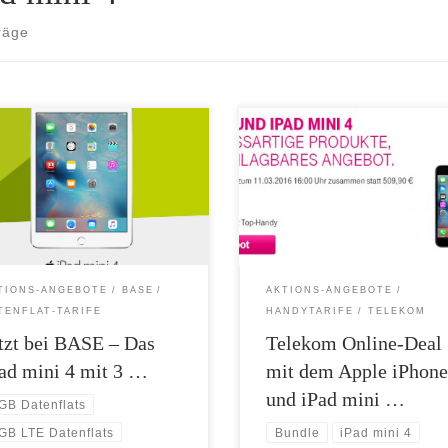
räge
eue iPad mini 4 16 GB bietet eine
Bis zum 11.03.2016 16 Uhr können
ndruckende Leistung und
das Apple iPhone 6 (16 und 64 GB
stische Möglichkeiten. Es ist
das iPad mini 4 im Bundle zum
r und leichter als je zuvor, aber
Sparpreis bei der Telekom erhalten
ungsstark genug, um alle Ideen
Beispiel im Tarif MagentaMobil L 
weiter voranzubringen. Klein war
Top-Handy ab einmalig nur 50,- Eu
o groß. Ihre Vorteile bei BASE:
statt 509,90 Euro. Und nur online 
 Data M 3 GB LTE Datenflat 21,1
Sie 12 […]
TIONS-ANGEBOTE
BASE
AKTIONS-ANGEBOTE
/s Surfspeed […]
TENFLAT-TARIFE
HANDYTARIFE
TELEKOM
tzt bei BASE – Das
Telekom Online-Deal
ad mini 4 mit 3 …
mit dem Apple iPhone
und iPad mini …
GB Datenflats
GB LTE Datenflats
Bundle
iPad mini 4