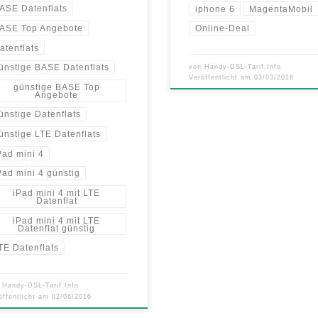
ASE Datenflats
iphone 6
MagentaMobil
ASE Top Angebote
Online-Deal
atenflats
ünstige BASE Datenflats
von
Handy-DSL-Tarif.Info
Veröffentlicht am
03/03/2016
günstige BASE Top
Angebote
ünstige Datenflats
ünstige LTE Datenflats
Pad mini 4
Pad mini 4 günstig
iPad mini 4 mit LTE
Datenflat
iPad mini 4 mit LTE
Datenflat günstig
TE Datenflats
n
Handy-DSL-Tarif.Info
öffentlicht am
02/06/2016