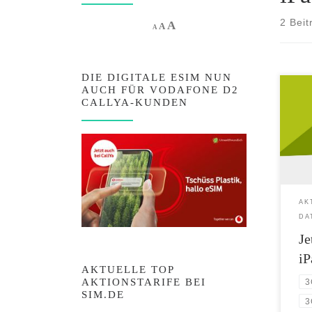
2 Beit
Increase font size.
A
Reset font size.
Decrease font size.
A
A
DIE DIGITALE ESIM NUN
AUCH FÜR VODAFONE D2
Das n
CALLYA-KUNDEN
beei
fanta
dünne
leist
noch 
nie s
Blue
AK
Mbit
DA
Je
iP
AKTUELLE TOP
AKTIONSTARIFE BEI
3
SIM.DE
3