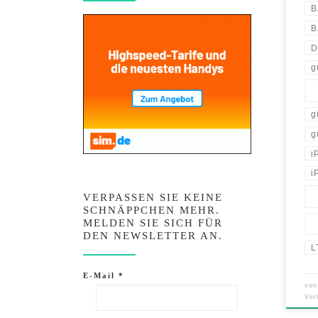
B
B
D
g
g
g
i
i
VERPASSEN SIE KEINE
SCHNÄPPCHEN MEHR.
MELDEN SIE SICH FÜR
DEN NEWSLETTER AN.
L
E-Mail
*
vo
Ver