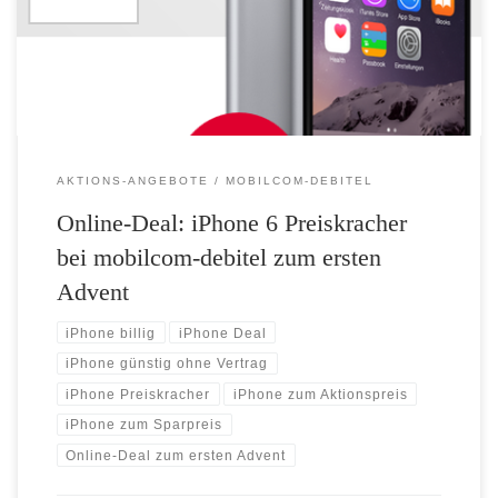
Fans beim Preiskracher ab Sonntag das iPhone 6 in der 32 GB Variante
für nur noch 359,00 Euro an. […]
AKTIONS-ANGEBOTE
MOBILCOM-DEBITEL
Online-Deal: iPhone 6 Preiskracher
bei mobilcom-debitel zum ersten
Advent
iPhone billig
iPhone Deal
iPhone günstig ohne Vertrag
iPhone Preiskracher
iPhone zum Aktionspreis
iPhone zum Sparpreis
Online-Deal zum ersten Advent