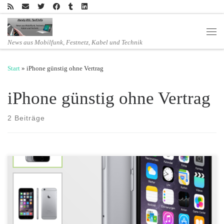
Zum Inhalt springen
Men
News aus Mobilfunk, Festnetz, Kabel und Technik
Start
»
iPhone günstig ohne Vertrag
iPhone günstig ohne Vertrag
2 Beiträge
Advent, Advent – der Kracherpreis brennt: Das Apple iPhone 6 32 GB
in space grey für nur 359,00 Euro bei mobilcom-debitel Pünktlich zum
ersten Advent zeigt mobilcom-debitel Herz und bietet allen Apple-