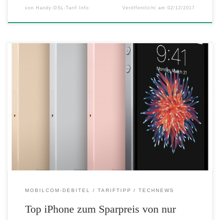
von
Handy-DSL-Tarif.Info
Veröffentlicht am
02/12/2017
Seit heute, den 28.05.2017 gibt es das Apple iPhone SE 2017er
Edition mit 32 GB zum Sparpreis für nur 339,99 Euro ohne Vertrag
Mit dem Code „KRACHER“ können die Versandkosten gespart
werden. Das Apple iPhone SE in der 2017er Edition ist das
leistungsstärkste Phone mit 4″ Display und seit 24. […]
MOBILCOM-DEBITEL
TARIFTIPP
TECHNEWS
Top iPhone zum Sparpreis von nur