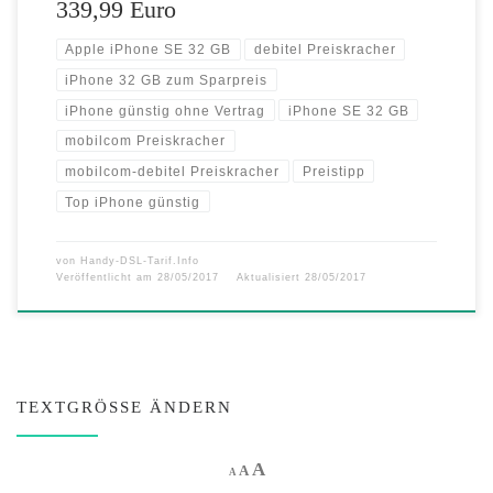
339,99 Euro
Apple iPhone SE 32 GB
debitel Preiskracher
iPhone 32 GB zum Sparpreis
iPhone günstig ohne Vertrag
iPhone SE 32 GB
mobilcom Preiskracher
mobilcom-debitel Preiskracher
Preistipp
Top iPhone günstig
von
Handy-DSL-Tarif.Info
Veröffentlicht am
28/05/2017
Aktualisiert
28/05/2017
TEXTGRÖSSE ÄNDERN
Increase font size.
A
Reset font size.
Decrease font size.
A
A