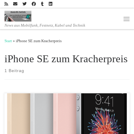
Zum Inhalt springen
Men
News aus Mobilfunk, Festnetz, Kabel und Technik
Start
»
iPhone SE zum Kracherpreis
iPhone SE zum Kracherpreis
1 Beitrag
Während auf Feld und Flur nach den ersten Frostnächten die
Apfelernte sich langsam dem Ende neigt, geht die Jagd nach dem
nächsten Apple-Preiskracher bei mobilcom-debitel in eine neue