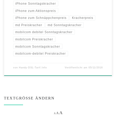
iPhone Sonntagskracher
iPhone zum Aktionspreis
iPhone zum Schnäppchenpreis
Kracherpreis
md Preiskracher
md Sonntagskracher
mobilcom debitel Sonntagskracher
mobilcom Preiskracher
mobilcom Sonntagskracher
mobilcom-debitel Preiskracher
von
Handy-DSL-Tarif.Info
Veröffentlicht am
05/11/2016
TEXTGRÖSSE ÄNDERN
Increase font size.
A
Reset font size.
Decrease font size.
A
A