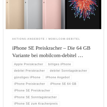
Runde: Ab Sonntag gibt es unter www.mobilcom-
debitel.de/preiskracher das Apple iPhone SE zum knackigen
Aktionspreis von 465,- Euro. Das Angebot kommt in der […]
AKTIONS-ANGEBOTE
MOBILCOM-DEBITEL
iPhone SE Preiskracher – Die 64 GB
Variante bei mobilcom-debitel …
Apple Preiskracher
billiges iPhone
debitel Preiskracher
debitel Sonntagskracher
günstiges iPhone
iPhone Angebot
iPhone Preiskracher
iPhone SE 64 GB
iPhone SE Preiskracher
iPhone SE Sonntagskracher
iPhone SE zum Kracherpreis