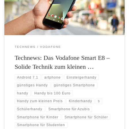
Betriebssystem und Dualcore Prozessor Attraktiver Preis: Ohne
Mobilfunk-Vertrag für einmalig 99,90 Euro Vodafone startet mit der
Vermarktung des Vodafone Smart […]
TECHNEWS
VODAFONE
Technews: Das Vodafone Smart E8 –
Solide Technik zum kleinen …
Android 7.1
artphone
Einsteigerhandy
günstiges Handy
günstiges Smartphone
handy
Handy bis 100 Euro
Handy zum kleinen Preis
Kinderhandy
s
Schülerhandy
Smartphone für Azubis
Smartphone für Kinder
Smartphone für Schüler
Smartphone für Studenten