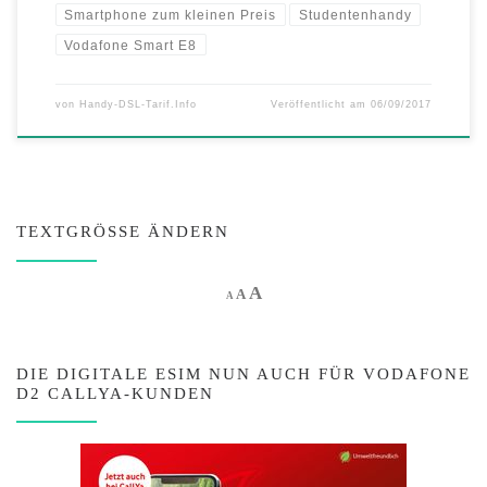
Smartphone zum kleinen Preis
Studentenhandy
Vodafone Smart E8
von
Handy-DSL-Tarif.Info
Veröffentlicht am
06/09/2017
TEXTGRÖSSE ÄNDERN
Increase font size.
A
Reset font size.
Decrease font size.
A
A
DIE DIGITALE ESIM NUN AUCH FÜR VODAFONE
D2 CALLYA-KUNDEN