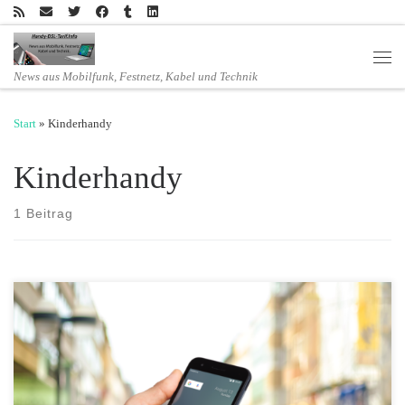
Zum Inhalt springen
Men
News aus Mobilfunk, Festnetz, Kabel und Technik
Start
»
Kinderhandy
Kinderhandy
1 Beitrag
Perfekter Durchblick: Auf dem fünf Zoll großen LCD-Display alles im
Blick Schnelles Internet: Dank LTE Cat4 mit bis zu 150 Megabit pro
Sekunde mobil surfen Aktuelle Technik: Mit Android 7.1