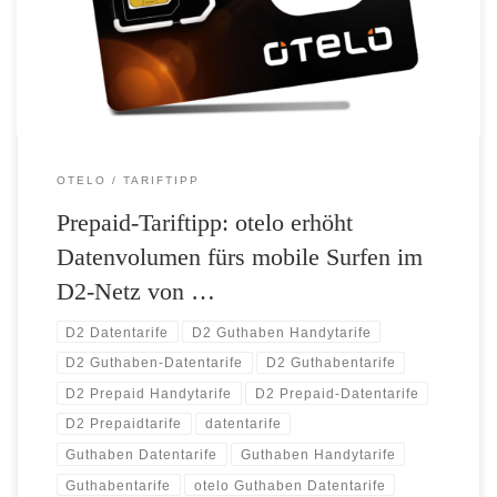
dauerhaft in ihren Prepaid Smartphone-Tarifen und Internet-Flats. Neu-
und Bestandskunden stehen fürs mobile Surfen dann zwischen 150
und […]
OTELO
TARIFTIPP
Prepaid-Tariftipp: otelo erhöht
Datenvolumen fürs mobile Surfen im
D2-Netz von …
D2 Datentarife
D2 Guthaben Handytarife
D2 Guthaben-Datentarife
D2 Guthabentarife
D2 Prepaid Handytarife
D2 Prepaid-Datentarife
D2 Prepaidtarife
datentarife
Guthaben Datentarife
Guthaben Handytarife
Guthabentarife
otelo Guthaben Datentarife