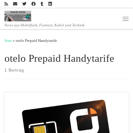
Zum Inhalt springen
Men
News aus Mobilfunk, Festnetz, Kabel und Technik
Start
»
otelo Prepaid Handytarife
otelo Prepaid Handytarife
1 Beitrag
Mehr Megabyte in den otelo Smartphone-Tarifen und Internet-Flats
zum gleichen Preis Für Neu- und Bestandskunden von Vodafone Von
der Datenerhöhung profitieren alle Neu- und Bestandskunden
Vodafones Tochter otelo erhöht das Highspeed Datenvolumen