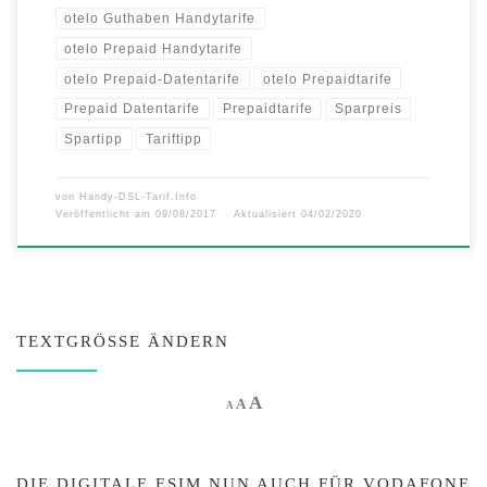
otelo Guthaben Handytarife
otelo Prepaid Handytarife
otelo Prepaid-Datentarife
otelo Prepaidtarife
Prepaid Datentarife
Prepaidtarife
Sparpreis
Spartipp
Tariftipp
von
Handy-DSL-Tarif.Info
Veröffentlicht am
09/08/2017
Aktualisiert
04/02/2020
TEXTGRÖSSE ÄNDERN
Increase font size.
A
Reset font size.
Decrease font size.
A
A
DIE DIGITALE ESIM NUN AUCH FÜR VODAFONE