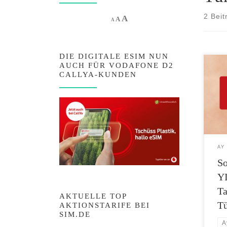
2 Beit
Increase font size.
A
Reset font size.
Decrease font size.
A
A
DIE DIGITALE ESIM NUN
AUCH FÜR VODAFONE D2
AY Y
CALLYA-KUNDEN
deut
auch 
Somm
und m
Zeitr
2017
YILD
AY
Aufe
S
Kond
erwei
YI
Ta
AKTUELLE TOP
Tü
AKTIONSTARIFE BEI
SIM.DE
A