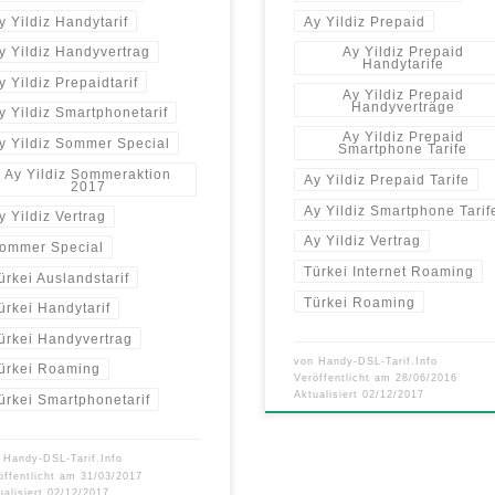
y Yildiz Handytarif
Ay Yildiz Prepaid
y Yildiz Handyvertrag
Ay Yildiz Prepaid
Handytarife
y Yildiz Prepaidtarif
Ay Yildiz Prepaid
Handyverträge
y Yildiz Smartphonetarif
Ay Yildiz Prepaid
y Yildiz Sommer Special
Smartphone Tarife
Ay Yildiz Sommeraktion
Ay Yildiz Prepaid Tarife
2017
Ay Yildiz Smartphone Tarif
y Yildiz Vertrag
Ay Yildiz Vertrag
ommer Special
Türkei Internet Roaming
ürkei Auslandstarif
Türkei Roaming
ürkei Handytarif
ürkei Handyvertrag
von
Handy-DSL-Tarif.Info
ürkei Roaming
Veröffentlicht am
28/06/2016
Aktualisiert
02/12/2017
ürkei Smartphonetarif
n
Handy-DSL-Tarif.Info
öffentlicht am
31/03/2017
ualisiert
02/12/2017