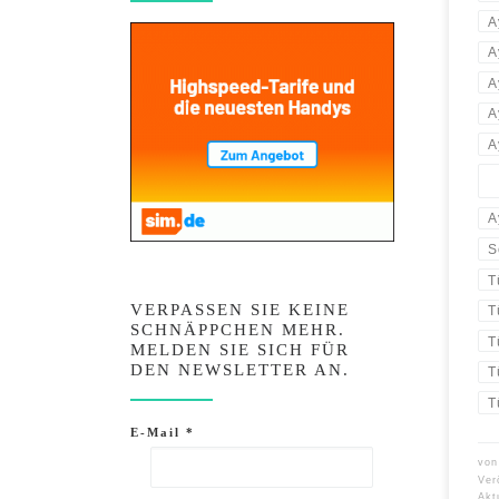
A
A
A
A
A
A
S
T
VERPASSEN SIE KEINE
T
SCHNÄPPCHEN MEHR.
T
MELDEN SIE SICH FÜR
DEN NEWSLETTER AN.
T
T
E-Mail
*
vo
Ver
Akt