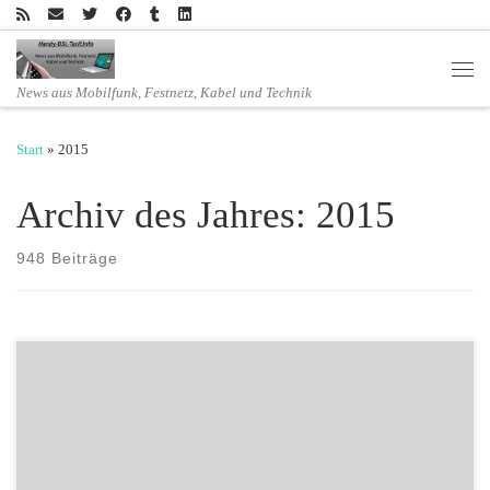
Zum Inhalt springen
Men
News aus Mobilfunk, Festnetz, Kabel und Technik
Start
»
2015
Archiv des Jahres:
2015
948 Beiträge
Jetzt bei TUI Connect: EU Auslands-Handytarife inklusive Datenflats
ohne Laufzeit! Tui Connect S dauerhaft nur 6,99 Euro pro Monat!
Noch bis zum 15.12.2015 entfällt die 24-monatige Vertragslaufzeit