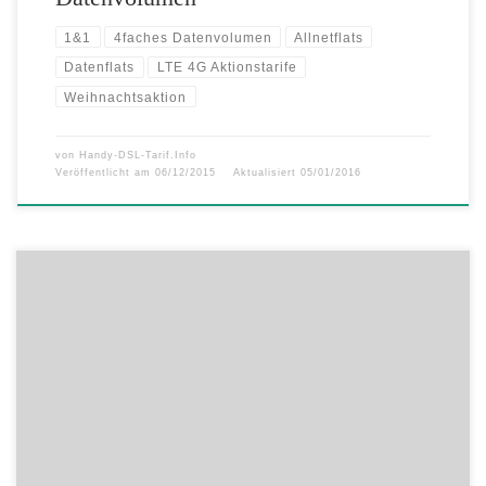
1&1
4faches Datenvolumen
Allnetflats
Datenflats
LTE 4G Aktionstarife
Weihnachtsaktion
von
Handy-DSL-Tarif.Info
Veröffentlicht am
06/12/2015
Aktualisiert
05/01/2016
Die Besten Handys von Samsung + leistungsstarke AllNet-Flat
Handytarife und freie Netzwahl. Dazu gratis ein Samsung Galaxy
Grand Prime Smartphone erhalten! mobilcom-debitel real Allnet mit
Handy 5/10 Handy-Internet-Flat(TK: 500MB, O2: 1 GB, VF: 2GB)
Flat in alle deutschen Mobilfunknetze Flat ins Festnetz SMS-Allnet-
Flat Ab monatlich nur 29,99 Euro Das Nikolaus […]