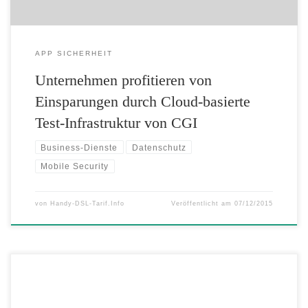
APP SICHERHEIT
Unternehmen profitieren von
Einsparungen durch Cloud-basierte
Test-Infrastruktur von CGI
Business-Dienste
Datenschutz
Mobile Security
von
Handy-DSL-Tarif.Info
Veröffentlicht am
07/12/2015
6 GB LTE-Telekom-Datenflat von mobilcom-debitel nur 9,99 Euro im