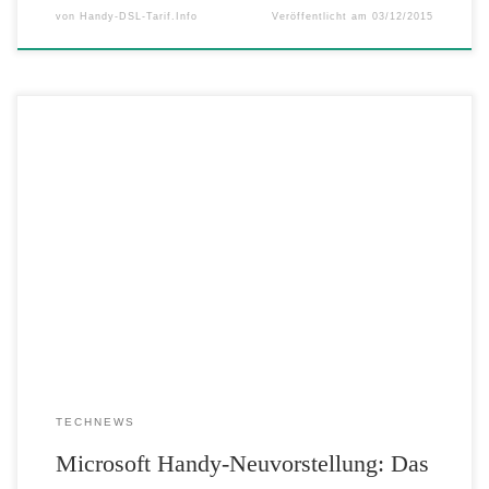
von
Handy-DSL-Tarif.Info
Veröffentlicht am
03/12/2015
Microsoft stellt heute zwei neue internetfähige Mobiltelefone in
Premium-Qualität vor: das Nokia 230 und das Nokia 230 Dual SIM.
Beide Modelle vereinen eine lange Akkulaufzeit mit einem stabilen,
hochwertigen Design. Mit einer 2-Megapixel-Frontkamera, LED-Blitz
und einer Kamerataste für den Schnellzugriff ist es einfacher denn je,
das perfekte Selfie aufzunehmen und […]
TECHNEWS
Microsoft Handy-Neuvorstellung: Das