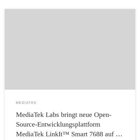
Plattform nutzt OpenWrt Linux und adressiert Entwickler sowie
Hersteller von WLAN-fähigen High-Tech-Geräten für Smart Home oder
Smart Office MediaTek Labs ergänzt sein LinkIt Portfolio um die neue
Entwicklungsplattform MediaTek LinkIt Smart 7688. Diese bietet eine
Vielzahl an Optionen zur Programmierung und ermöglicht eine
dynamische Entwicklung von WLAN-basierten Geräten, wie z. […]
MEDIATEK
MediaTek Labs bringt neue Open-
Source-Entwicklungsplattform
MediaTek LinkIt™ Smart 7688 auf …