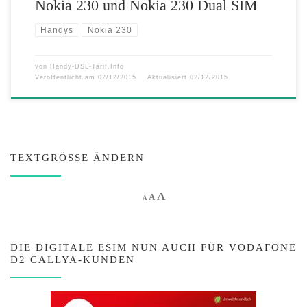
Nokia 230 und Nokia 230 Dual SIM
Handys
Nokia 230
von
Handy-DSL-Tarif.Info
Veröffentlicht am
02/12/2015
Aktualisiert
02/12/2015
TEXTGRÖSSE ÄNDERN
Increase font size.
A
Reset font size.
Decrease font size.
A
A
DIE DIGITALE ESIM NUN AUCH FÜR VODAFONE
D2 CALLYA-KUNDEN