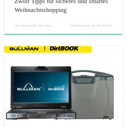
Zwölf Tipps für sicheres und smartes
Weihnachtsshopping
von
Handy-DSL-Tarif.Info
Veröffentlicht am
09/12/2015
Die BULLMAN DirtBOOK S 14 Industrie- und Outdoor-Notebook-
Klasse mit Full Rugged Eigenschaften zum Semi Rugged Preis.
BULLMAN, der deutsche Mobile Computing Hersteller individuell
konfigurierbarer Notebooks, stellt mit dem DirtBOOK S 14 eines der
widerstandsfähigsten Industrie- & Outdoornotebooks im Semi Rugged
Bereich vor. Gegenüber den hochpreisigen Full Rugged Notebooks,
wie dem […]