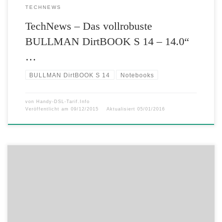
TECHNEWS
TechNews – Das vollrobuste
BULLMAN DirtBOOK S 14 – 14.0“
…
BULLMAN DirtBOOK S 14
Notebooks
von
Handy-DSL-Tarif.Info
Veröffentlicht am
09/12/2015
Aktualisiert
05/01/2016
Winterangebote bei congstar „iPhone Winterzauber“ 30 Euro
Startguthaben für den Smart Tarif Allnet Flat Datenturbo gratis 20 Euro
Startguthaben „congstar wie ich will“