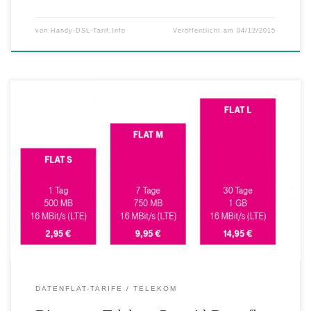
von
Handy-DSL-Tarif.Info
Veröffentlicht am
04/12/2015
Data Start: Die neuen Internet Flatrates ohne Vertragsbindung Jetzt
auch im schnellen LTE-Netz der Telekom surfen Neu:
Downloadgeschwindigkeit bis zu 16 Mbit/s Ein Gigabyte
Datenvolumen im Data Start Flat L Mit Data Start bietet die Telekom
neue Datenflatrates für den einfachen Einstieg in das mobile Surfen
mit dem Tablet oder […]
DATENFLAT-TARIFE
TELEKOM