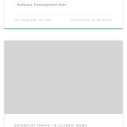
Software Development Kids
von
Handy-DSL-Tarif.Info
Veröffentlicht am
08/12/2015
K-Classic Mobil erweitert sein Angebot an Datenflats und bietet mit
der Surf Flat 2000 ab heute auch eine Internet-Flat für Vielsurfer an.
Die Surf Flat 2000 enthält für 12,95 Euro monatlich 2.000 MB
Highspeed-Internet mit bis zu 21,6 Mbit/s. Ist das Highspeed-
Datenvolumen aufgebraucht, können Kunden für 5 Euro erneut 500
[…]
DATENFLAT-TARIFE
K-CLASSIC MOBIL