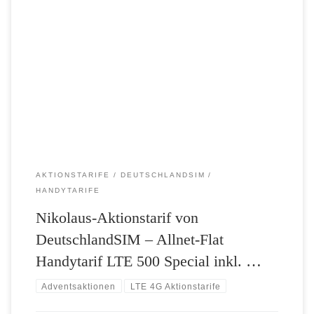
Nikolaus-Aktionstarif von DeutschlandSIM – Allnet-Flat Handytarif
LTE 500 Special inklusive Datenflat mit doppeltem Datenvolumen
und SMS-Flat nur 6,99 Euro im Monat Nikolaus-Geschenk von
DeutschlandSIM: LTE 500 Special mit doppeltem LTE-Datenvolumen
und sechs Monate lang 6 Euro Rabatt auf die monatliche
Grundgebühr. Wer noch auf der Suche nach dem passenden Nikolaus-
Geschenk […]
AKTIONSTARIFE
DEUTSCHLANDSIM
HANDYTARIFE
Nikolaus-Aktionstarif von
DeutschlandSIM – Allnet-Flat
Handytarif LTE 500 Special inkl. …
Adventsaktionen
LTE 4G Aktionstarife