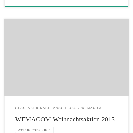
Vom 01.12. – 24.12.2015 einen WEMACOM Intenetanschluss
beauftragen und richtig sparen! Keine Bereitstellungsgebühren für
Internet Keine Bereitstellungsgebühren für Telefon
Hausanschlussgebühren Glasfaserhausanschluss 299,00€ statt
1450,00€ Informieren Sie sich telefonisch unter der Rufnummer 0385
477 41008 Flyer Weihnachtsaktion Glasfaser Flyer Weihnachtsaktion
Loft-DSL *aktuelles Tarifmodell bis 100 Mbit/s Down- und Upload
Quelle
GLASFASER KABELANSCHLUSS
WEMACOM
WEMACOM Weihnachtsaktion 2015
Weihnachtsaktion