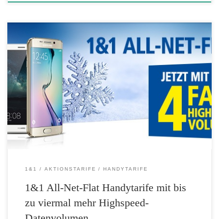
1&1 stattet seine Mobilfunk-Tarife im Dezember erneut mit mehr
Highspeed-Volumen zum mobilen Surfen aus. Je nach Tarif gibt es im
Aktionszeitraum das bis zu Vierfache des regulären Datenvolumens.
Das Angebot richtet sich an Neukunden oder Kunden, die ihren
bestehenden Vertrag verlängern und einen neuen Aktionstarif
auswählen. Im Tarif „1&1 All-Net-Flat […]
1&1
AKTIONSTARIFE
HANDYTARIFE
1&1 All-Net-Flat Handytarife mit bis
zu viermal mehr Highspeed-
Datenvolumen