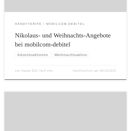
HANDYTARIFE
MOBILCOM-DEBITEL
Nikolaus- und Weihnachts-Angebote
bei mobilcom-debitel
Adventsaktionen
Weihnachtsaktion
von
Handy-DSL-Tarif.Info
Veröffentlicht am
06/12/2015
Tele Columbus wird offizieller Partner der Mercedes-Benz Arena Die
Tele Columbus Gruppe wird offizieller Telekommunikationspartner
der Mercedes-Benz Arena und für den entstehenden Mercedes Platz in
Berlin. Dazu unterzeichneten die Tele Columbus AG und die Anschutz