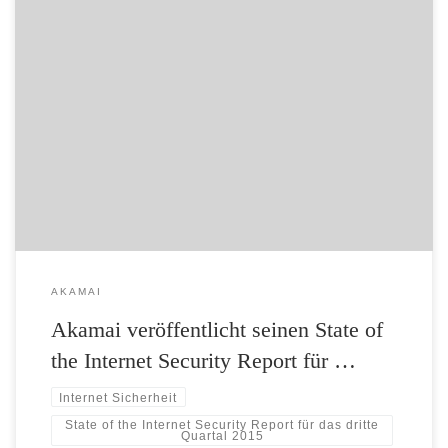
Akamai konnte eine Rekordzahl von 1.510 DDoS-Attacken abwehren;
das entspricht einem Anstieg um 180 Prozent gegenüber dem dritten
Quartal 2014 und einem Zuwachs von 23 Prozent im Vergleich zum
zweiten Quartal 2015 Der Einsatz Reflection-basierter DDoS-Angriffe
durch eigens dazu angemietete Webseiten führte zu durchschnittlich
kleineren Attacken – verglichen mit solchen, […]
AKAMAI
Akamai veröffentlicht seinen State of
the Internet Security Report für …
Internet Sicherheit
State of the Internet Security Report für das dritte
Quartal 2015