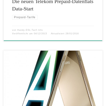
Die neuen Telekom Prepaid-Datenflats
Data-Start
Prepaid-Tarife
von
Handy-DSL-Tarif.Info
Veröffentlicht am
04/12/2015
Aktualisiert
28/01/2016
Das Samsung Galaxy A5 und das Galaxy A3 der Generation 2016
setzen neue Maßstäbe in der Smartphone-Mittelklasse Samsung
präsentiert die neue Generation seiner Galaxy A-Serie mit edlem
Design sowie leistungsfähiger Mobiltechnologie für das mittlere
Preissegment. Sowohl das Galaxy A5 (2016) als auch das Galaxy A3
(2016) bieten ein hochwertiges Gehäuse […]