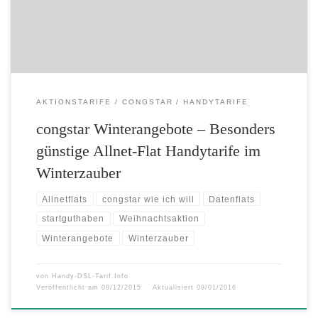
AKTIONSTARIFE
CONGSTAR
HANDYTARIFE
congstar Winterangebote – Besonders
günstige Allnet-Flat Handytarife im
Winterzauber
Allnetflats
congstar wie ich will
Datenflats
startguthaben
Weihnachtsaktion
Winterangebote
Winterzauber
von
Handy-DSL-Tarif.Info
Veröffentlicht am
08/12/2015
Aktualisiert
09/01/2016