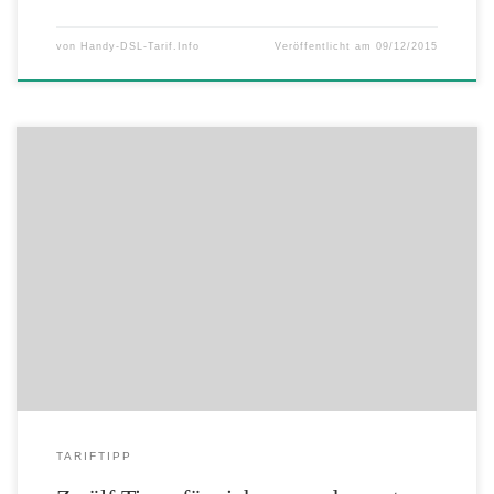
von
Handy-DSL-Tarif.Info
Veröffentlicht am
09/12/2015
BVDW-Experten geben Ratschläge für das ungetrübte
Einkaufserlebnis in der Adventszeit Weihnachtsshopping per
Smartphone, Tablet oder Laptop ersetzt mehr und mehr die
Einkaufstour durch die Stadt in der Adventszeit. Was Konsumenten für
ein sicheres Einkaufserlebnis beachten sollten, wie sie günstig und
schnell an die Geschenke kommen und warum sich zuweilen doch […]
TARIFTIPP