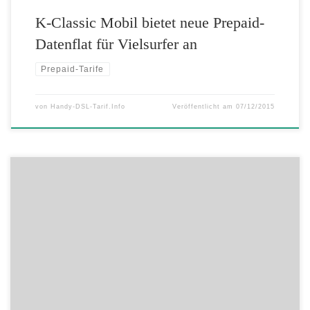
K-Classic Mobil bietet neue Prepaid-
Datenflat für Vielsurfer an
Prepaid-Tarife
von
Handy-DSL-Tarif.Info
Veröffentlicht am
07/12/2015
Zwei Drittel aller Unternehmen haben kein Regelwerk zur Sicherung
der Qualität ihrer mobilen Anwendungen Eine Studie zeigt auf, dass
externe Testlösungen Unternehmen bei der Softwarequalitätssicherung
helfen können. Mobility ist für viele Unternehmen ein zentrales
Thema geworden und die Entwicklung von mobilen Anwendungen
eine der Hauptaufgaben der IT. Mittlerweile verfügen zwar […]