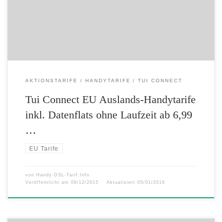
und damit auch die Preiserhöhung ab dem 13. Monat bei den Tarifen
TUI Connect S, TUI Connect M und TUI Connect L! Die […]
AKTIONSTARIFE
HANDYTARIFE
TUI CONNECT
Tui Connect EU Auslands-Handytarife
inkl. Datenflats ohne Laufzeit ab 6,99
…
EU Tarife
von
Handy-DSL-Tarif.Info
Veröffentlicht am
09/12/2015
Aktualisiert
05/01/2016