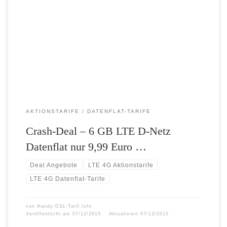
Monat! Ab heute heißt es wieder schnell sein und zugreifen! Denn
dann gibt es die ultimative LTE-Datenflat auf crash-tarife.de – der
perfekte Deal für Highspeed-Dauersurfer! 6 GB LTE-Telekom-
Datenflat jetzt 70 Prozent günstiger! Mit der 6 GB LTE-fähigen Top-
Datenflat im Telekom-Netz – […]
AKTIONSTARIFE
DATENFLAT-TARIFE
Crash-Deal – 6 GB LTE D-Netz
Datenflat nur 9,99 Euro …
Deal Angebote
LTE 4G Aktionstarife
LTE 4G Datenflat-Tarife
von
Handy-DSL-Tarif.Info
Veröffentlicht am
07/12/2015
Aktualisiert
07/12/2015