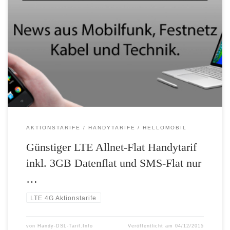
Nur noch bis Montag: LTE 1500 Handytarif von helloMobil mit
doppeltem Datenvolumen (3 GB Datenflat) für 19,99 Euro sichern
Noch bis zum 7. Dezember bietet helloMobil seine beliebte Allnet-Flat
LTE 1500 mit doppeltem Surfspaß an. Statt der üblichen 1,5 GB
spendiert helloMobil zu Nikolaus allen, die jetzt zugreifen, dauerhaft
satte […]
AKTIONSTARIFE
HANDYTARIFE
HELLOMOBIL
Günstiger LTE Allnet-Flat Handytarif
inkl. 3GB Datenflat und SMS-Flat nur
…
LTE 4G Aktionstarife
von
Handy-DSL-Tarif.Info
Veröffentlicht am
04/12/2015