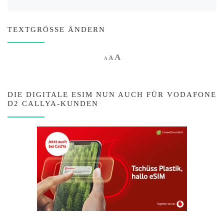
TEXTGRÖSSE ÄNDERN
Increase font size.
A
Reset font size.
Decrease font size.
A
A
DIE DIGITALE ESIM NUN AUCH FÜR VODAFONE
D2 CALLYA-KUNDEN