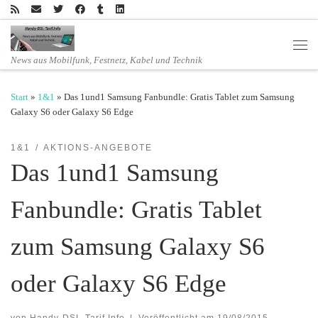
Zum Inhalt springen
Men
News aus Mobilfunk, Festnetz, Kabel und Technik
Start
»
1&1
»
Das 1und1 Samsung Fanbundle: Gratis Tablet zum Samsung
Galaxy S6 oder Galaxy S6 Edge
1&1
AKTIONS-ANGEBOTE
Das 1und1 Samsung
Fanbundle: Gratis Tablet
zum Samsung Galaxy S6
oder Galaxy S6 Edge
von
Handy-DSL-Tarif.Info
|
Veröffentlicht am
19/08/2015
-