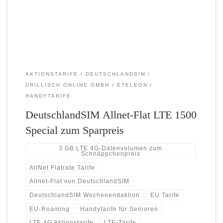
Datenvolumen in LTE-Highspeed aus. So stehen dauerhaft riesige 3
GB mit einer Spitzengeschwindigkeit von […]
AKTIONSTARIFE
DEUTSCHLANDSIM
DRILLISCH ONLINE GMBH
ETELEON
HANDYTARIFE
DeutschlandSIM Allnet-Flat LTE 1500
Special zum Sparpreis
3 GB LTE 4G-Datenvolumen zum
Schnäppchenpreis
AllNet Flatrate Tarife
Allnet-Flat von DeutschlandSIM
DeutschlandSIM Wochenendaktion
EU Tarife
EU-Roaming
Handytarife für Senioren
LTE 4G Aktionstarife
LTE-Tarife