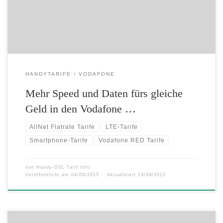
mehr Datenvolumen Ab dem 11. September können sich alle Bestands-
und Neukunden in den aktuellen Red […]
HANDYTARIFE
VODAFONE
Mehr Speed und Daten fürs gleiche
Geld in den Vodafone …
AllNet Flatrate Tarife
LTE-Tarife
Smartphone-Tarife
Vodafone RED Tarife
von
Handy-DSL-Tarif.Info
Veröffentlicht am
04/09/2015
Aktualisiert
19/09/2015