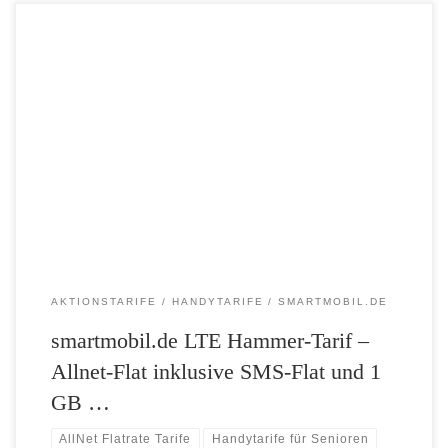
smartmobil.de startet exklusiv für Sie eine richtige Hammer-Aktion:
Die Allnet-Flat für Telefonie und SMS sowie doppeltes Highspeed-
Volumen von 1 GB statt 500 MB sorgen dabei für maximale Leistung!
Den Tarif mit flexibler Laufzeit gibt es jetzt zum Top-Preis von nur
12,99 Euro monatlich! Tarif-Details: – Flat telefonieren ins deutsche
Festnetz […]
AKTIONSTARIFE
HANDYTARIFE
SMARTMOBIL.DE
smartmobil.de LTE Hammer-Tarif –
Allnet-Flat inklusive SMS-Flat und 1
GB …
AllNet Flatrate Tarife
Handytarife für Senioren