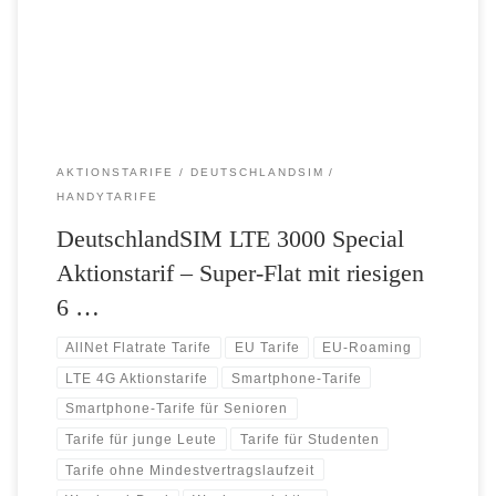
3 GB dauerhaft unglaublich große 6 GB in LTE-Highspeed von bis zu
50 Mbit/s zur Verfügung – und das […]
AKTIONSTARIFE
DEUTSCHLANDSIM
HANDYTARIFE
DeutschlandSIM LTE 3000 Special
Aktionstarif – Super-Flat mit riesigen
6 …
AllNet Flatrate Tarife
EU Tarife
EU-Roaming
LTE 4G Aktionstarife
Smartphone-Tarife
Smartphone-Tarife für Senioren
Tarife für junge Leute
Tarife für Studenten
Tarife ohne Mindestvertragslaufzeit