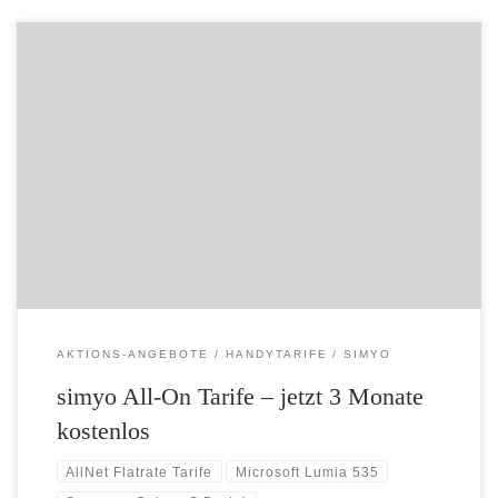
Sparen Sie sich ganze 3 Monate lang die Grundgebühr in den simyo
ALL-ON-Tarifen. Das entspricht über 70 Euro Ersparnis im Fall der
ALL-ON FLAT. Zum Beispiel mit dem Samsung Galaxy S5 Mini +
simyo ALL-ON XL Das Angebot gilt nur solange der Vorrat reicht: Das
Samsung Galaxy S5 mini für […]
AKTIONS-ANGEBOTE
HANDYTARIFE
SIMYO
simyo All-On Tarife – jetzt 3 Monate
kostenlos
AllNet Flatrate Tarife
Microsoft Lumia 535