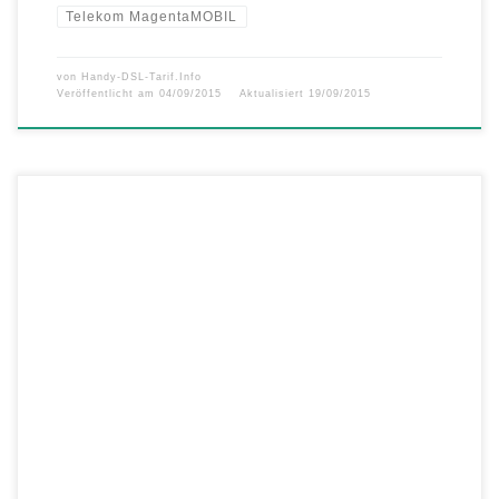
Telekom MagentaMOBIL
von
Handy-DSL-Tarif.Info
Veröffentlicht am
04/09/2015
Aktualisiert
19/09/2015
Es gibt vom 03.09. bis zum 12.09. sensationell günstige Angebote bei
simfinity. Das Samsung Galaxy S6 und das iPhone 6 gibt es für
einmalig nur 1 Euro inklusive 2GB simfinity-Flat, sowie das Samsung
Galaxy S6 Edge für einmalig nur 49 Euro. Außerdem gibt es weiterhin
bei der simfinity-Flat 1GB Internet […]