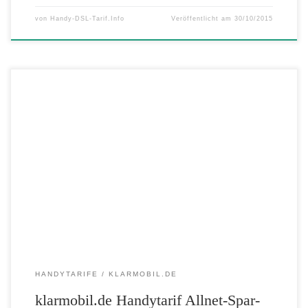
von
Handy-DSL-Tarif.Info
Veröffentlicht am
30/10/2015
Mit klarmobil.de im Telekom D1-Netz überall erreichbar! Den
Handytarif Allnet-Spar-Flat von klarmobil.de gibt es exklusiv als
Angebot im Telekom D1-Netz für nur 18,85 EUR im Monat. Netz weg?
Gibt es nicht! Der klarmobil.de Handytarif ALLNET-SPAR-FLAT im
Telekom D1-Netz für nur 18,85 EUR statt 19,85 EUR in den ersten 24
Monaten: […]
HANDYTARIFE
KLARMOBIL.DE
klarmobil.de Handytarif Allnet-Spar-