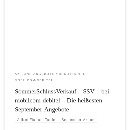
September-Angebote bei mobilcom-debitel Spannende neue Tarife
und attraktive Rabattierungen gibt es diesen Monat für Sie. Die
folgenden September-Highlights stehen ab sofort bei mobilcom-
debitel für Sie zur Verfügung: – Kracher des Monats! Sehr günstige
Allnet-Flat inklusive 500 MB-Datenflat zum kleinen Preis! • Gültig
bis Ende September • Die mobilcom-debitel YourFlat • […]
AKTIONS-ANGEBOTE
HANDYTARIFE
MOBILCOM-DEBITEL
SommerSchlussVerkauf – SSV – bei
mobilcom-debitel – Die heißesten
September-Angebote
AllNet Flatrate Tarife
September-Aktion