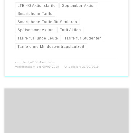
LTE 4G Aktionstarife
September-Aktion
Smartphone-Tarife
Smartphone-Tarife für Senioren
Spätsommer Aktion
Tarif Aktion
Tarife für junge Leute
Tarife für Studenten
Tarife ohne Mindestvertragslaufzeit
von
Handy-DSL-Tarif.Info
Veröffentlicht am
05/09/2015
Aktualisiert
21/09/2015
– Ab dem 11. September: Mehr Surfvergnügen für Red Bestands- und
Neukunden – Surfen ohne Speedbremse: Surfgeschwindigkeiten in
beliebtesten Red Tarifen verdoppelt – Länger surfen: Vodafone
schenkt Neukunden und Vertragsverlängerern bis zu ein Gigabyte