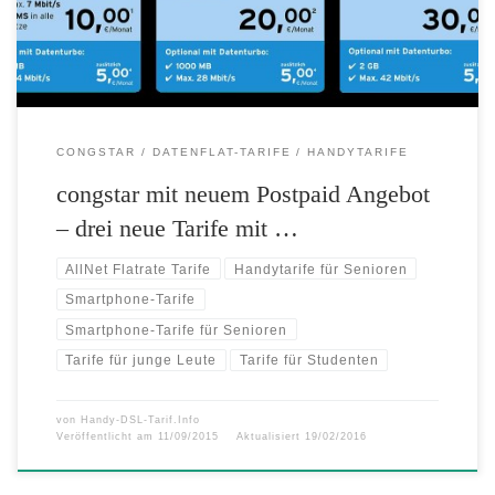
stellt congstar zur Internationalen Funkausstellung in Berlin sein
runderneuertes Postpaid-Portfolio aus Smart und […]
CONGSTAR
DATENFLAT-TARIFE
HANDYTARIFE
congstar mit neuem Postpaid Angebot
– drei neue Tarife mit …
AllNet Flatrate Tarife
Handytarife für Senioren
Smartphone-Tarife
Smartphone-Tarife für Senioren
Tarife für junge Leute
Tarife für Studenten
von
Handy-DSL-Tarif.Info
Veröffentlicht am
11/09/2015
Aktualisiert
19/02/2016