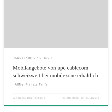
Ab sofort sind die unlimitierten Mobilangebote von upc cablecom
auch bei mobilezone, dem wichtigsten Mobilfachhänder der Schweiz,
erhältlich. Das ganze Smartphone-Sortiment von mobilezone ist dabei
bereits ab CHF 1.- Anzahlung mit einem beliebigen Mobile Unlimited
Abo von upc cablecom kombinierbar. Im ersten Quartal 2016 werden
die Mobilangebote von upc cablecom […]
HANDYTARIFE
UPC.CH
Mobilangebote von upc cablecom
schweizweit bei mobilezone erhältlich
AllNet Flatrate Tarife
von
Handy-DSL-Tarif.Info
Veröffentlicht am
23/11/2015