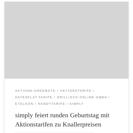
10 Jahre simply: simply feiert runden Geburtstag mit Aktionstarifen zu
Knallerpreisen – Smartphone-Tarif mit Minuten-/SMS-Paket und bis
zu 50 Mbit/s LTE für 7,77 Euro – Neu: LTE-Highspeed-Surfen auf dem
Tablet oder Laptop schon ab 2,99 Euro – Super: simply-günstig und
einfach flexibler Seit 10 Jahren steht der Mobilfunkanbieter simply für
[…]
AKTIONS-ANGEBOTE
AKTIONSTARIFE
DATENFLAT-TARIFE
DRILLISCH ONLINE GMBH
ETELEON
HANDYTARIFE
SIMPLY
simply feiert runden Geburtstag mit
Aktionstarifen zu Knallerpreisen