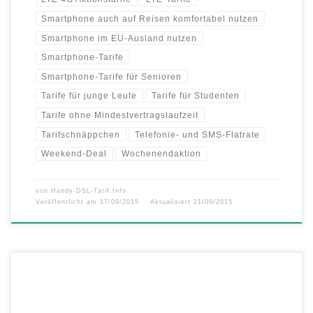
Smartphone auch auf Reisen komfortabel nutzen
Smartphone im EU-Ausland nutzen
Smartphone-Tarife
Smartphone-Tarife für Senioren
Tarife für junge Leute
Tarife für Studenten
Tarife ohne Mindestvertragslaufzeit
Tarifschnäppchen
Telefonie- und SMS-Flatrate
Weekend-Deal
Wochenendaktion
von
Handy-DSL-Tarif.Info
Veröffentlicht am
17/09/2015
Aktualisiert
21/09/2015
Doppelter Surfspaß, gleicher Preis mit der Allnet-Flat von