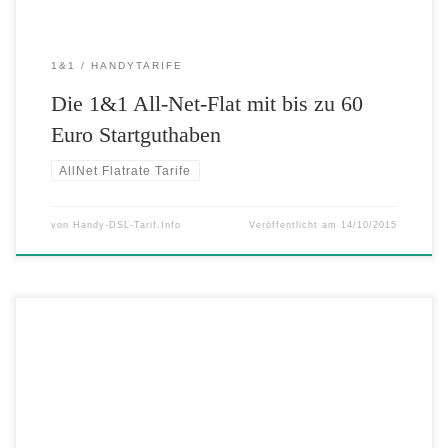
1&1
HANDYTARIFE
Die 1&1 All-Net-Flat mit bis zu 60
Euro Startguthaben
AllNet Flatrate Tarife
von
Handy-DSL-Tarif.Info
Veröffentlicht am
14/10/2015
Doppelter Surfspaß, gleicher Preis mit der Allnet-Flat von
DeutschlandSIM – 3 GB statt 1,5 GB LTE 4G-Datenvolumen für nur
19,99 Euro DeutschlandSIM rüstet auf und stattet seine Allnet-Flat
LTE 1500 in der aktuellen Wochenendaktion mit doppeltem