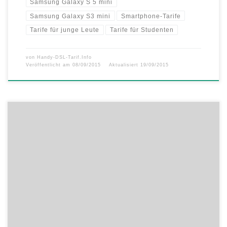
Samsung Galaxy S 5 mini
Samsung Galaxy S3 mini
Smartphone-Tarife
Tarife für junge Leute
Tarife für Studenten
von
Handy-DSL-Tarif.Info
Veröffentlicht am
08/09/2015
Aktualisiert
19/09/2015
congstar Smart M zum Aktionspreis und weitere attraktive Postpaid
Aktionen congstar bietet interessierten Kunden ein breites Sortiment
an Smartphones – vom Einsteiger-Modell bis zum High-End-Gerät.
Die Mobiltelefone sind dabei zum einmaligen Komplettpreis oder – in
Kombination mit einem congstar Tarif mit 24 Monaten
Vertragslaufzeit – auch über eine günstige monatliche […]