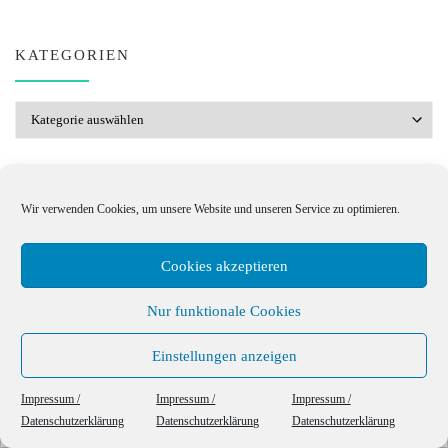
KATEGORIEN
Kategorien
Wir verwenden Cookies, um unsere Website und unseren Service zu optimieren.
BLOG AUTOR
Cookies akzeptieren
Nur funktionale Cookies
Einstellungen anzeigen
This website uses cookies to ensure you get the best experience on our website.
Impressum /
Impressum /
Impressum /
Datenschutzerklärung
Datenschutzerklärung
Datenschutzerklärung
Got it!