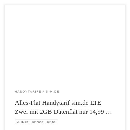
Neuer LTE-Knüller bei sim.de – LTE Zwei folgt auf den LTE Eins – 2
GB Highspeed-Datenflat mit bis zu 50 Mbit/s – Telefonie- und SMS-
Flat in alle deutschen Netze – Nur 14,99 Euro im Monat – Flexibel:
monatlich kündbar Erst vor Kurzem ging mit dem LTE Zwei Mini ein
neuer […]
HANDYTARIFE
SIM.DE
Alles-Flat Handytarif sim.de LTE
Zwei mit 2GB Datenflat nur 14,99 …
AllNet Flatrate Tarife