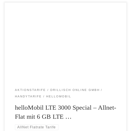
helloMobil LTE 3000 Special – Power-Flat zum Hammerpreis: Allnet-
Flat mit 6 GB LTE Highspeed-Surfen für unglaubliche 24,99 Euro –
Flat telefonieren und simsen in alle deutschen Netze – EU-Vorteil
inklusive: 100 Minuten/SMS und 100 MB für EU-Länder mit dabei –
Schneller surfen: LTE Highspeed mit bis zu 50 Mbit/s Ab […]
AKTIONSTARIFE
DRILLISCH ONLINE GMBH
HANDYTARIFE
HELLOMOBIL
helloMobil LTE 3000 Special – Allnet-
Flat mit 6 GB LTE …
AllNet Flatrate Tarife