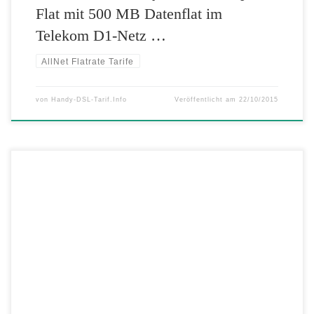
Flat mit 500 MB Datenflat im
Telekom D1-Netz …
AllNet Flatrate Tarife
von
Handy-DSL-Tarif.Info
Veröffentlicht am
22/10/2015
Mit der 1&1 All-Net-Flat findet jeder den passenden Handytarif zum
endlosen Telefonieren und Surfen im Vodafone D2-Netz oder
Telefonica E-Plus Netz. Und das schon ab unglaublich günstigen 9,99
Euro im Monat*. Und für Die, die noch mehr haben wollen, gibt es die
1&1 All Net Flat Pro. Damit haben Sie […]