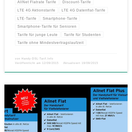
AllNet Flatrate Tarife
Discount-Tarife
LTE 4G Aktionstarife
LTE 4G Datenflat-Tarife
LTE-Tarife
Smartphone-Tarife
Smartphone-Tarife für Senioren
Tarife für junge Leute
Tarife für Studenten
Tarife ohne Mindestvertragslaufzeit
von
Handy-DSL-Tarif.Info
Veröffentlicht am
12/09/2015
Aktualisiert
19/09/2015
Einfachheit, Flexibilität und mehr Leistung für Mobilfunkkunden Mit
mehr Datenvolumen, auf Wunsch doppelter Geschwindigkeit sowie
einem vereinfachten Tarifmodell geht congstar im Herbst in die
Postpaid-Offensive. Nachdem im ersten Halbjahr Prepaid für den
Kölner Telekommunikationsanbieter im Vermarktungsfokus stand,