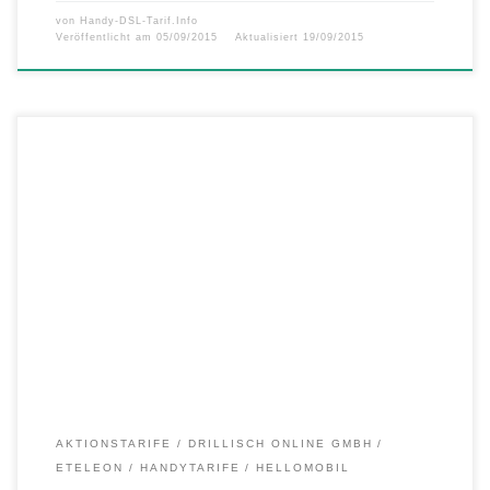
von
Handy-DSL-Tarif.Info
Veröffentlicht am
05/09/2015
Aktualisiert
19/09/2015
– 250 Minuten, 250 SMS und 500 MB LTE für nur 7,77 Euro – Flat
telefonieren in alle Netze und 500 MB LTE für nur 9,99 Euro Jeder
nutzt sein Smartphone anders. Die einen telefonieren gerne ausgiebig,
andere kommunizieren lieber per WhatsApp oder SMS. Doch beim
mobilen Internet sind sich […]
AKTIONSTARIFE
DRILLISCH ONLINE GMBH
ETELEON
HANDYTARIFE
HELLOMOBIL