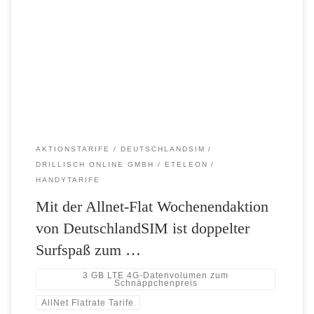
DeutschlandSIM – 3 GB statt 1,5 GB LTE 4G-Datenvolumen für nur
19,99 Euro DeutschlandSIM rüstet auf und stattet seine Allnet-Flat
LTE 1500 in der aktuellen Wochenendaktion mit doppeltem
Datenvolumen in LTE-Highspeed aus. So stehen dauerhaft riesige 3
GB mit einer Spitzengeschwindigkeit von […]
AKTIONSTARIFE
DEUTSCHLANDSIM
DRILLISCH ONLINE GMBH
ETELEON
HANDYTARIFE
Mit der Allnet-Flat Wochenendaktion
von DeutschlandSIM ist doppelter
Surfspaß zum …
3 GB LTE 4G-Datenvolumen zum
Schnäppchenpreis
AllNet Flatrate Tarife