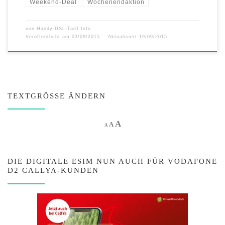
Weekend-Deal
Wochenendaktion
von
Handy-DSL-Tarif.Info
Veröffentlicht am
03/09/2015
Aktualisiert
19/09/2015
TEXTGRÖSSE ÄNDERN
Increase font size.
A
Reset font size.
Decrease font size.
A
A
DIE DIGITALE ESIM NUN AUCH FÜR VODAFONE
D2 CALLYA-KUNDEN