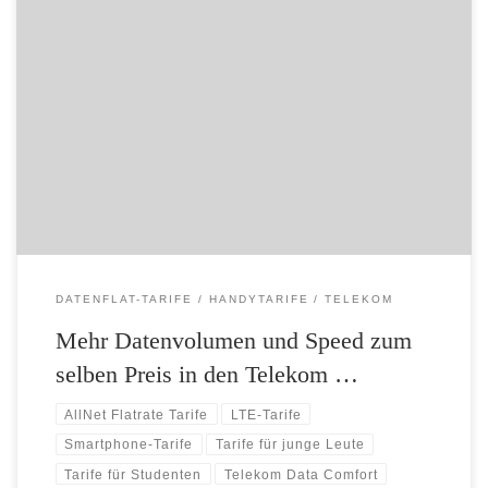
Für alle: Mehr Datenvolumen und Speed zum selben Preis – Für alle:
Neu- und Bestandskunden profitieren von Tarif-Aufwertungen –
SpeedOn: zusätzliches Datenvolumen mit in den Folgemonat nehmen
– Mit dem MultiData-Paket Datenvolumen auf drei Endgeräten nutzen
Mehr Leistung zum selben Preis: Ab sofort bieten die MagentaMobil–
und Data Comfort-Tarife der […]
DATENFLAT-TARIFE
HANDYTARIFE
TELEKOM
Mehr Datenvolumen und Speed zum
selben Preis in den Telekom …
AllNet Flatrate Tarife
LTE-Tarife
Smartphone-Tarife
Tarife für junge Leute
Tarife für Studenten
Telekom Data Comfort