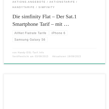
AKTIONS-ANGEBOTE
AKTIONSTARIFE
HANDYTARIFE
SIMFINITY
Die simfinity Flat – Der Sat.1
Smartphone Tarif – mit …
AllNet Flatrate Tarife
iPhone 6
Samsung Galaxy S6
von
Handy-DSL-Tarif.Info
Veröffentlicht am
03/09/2015
Aktualisiert
19/09/2015
Vielsurfer erwartet an diesem Wochenende ein ganz besonderes
Schnäppchen bei DeutschlandSIM. Weil doppelt einfach besser hält,
verdoppelt DeutschlandSIM das bereits regulär riesige LTE-
Datenvolumen der Allnet-Flat LTE 3000. So stehen aktionsweise statt