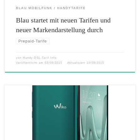
BLAU MOBILFUNK
HANDYTARIFE
Blau startet mit neuen Tarifen und
neuer Markendarstellung durch
Prepaid-Tarife
von
Handy-DSL-Tarif.Info
Veröffentlicht am
03/09/2015
Aktualisiert
19/09/2015
IFA-Neuheiten: LENNY 2, RAINOW JAM und SUNSET 2 sind da!
Wiko präsentiert die nächste Generation der Einsteiger-Smartphones
Pünktlich zur IFA präsentiert der Smartphone-Hersteller Wiko drei
neue Modelle, um das Einsteigersegment des eigenen Portfolios weiter
auszubauen, und Topseller durch frische Ergänzungen zu verfeinern.
Den Anfang macht der Nachfolger des deutschlandweiten Topsellers