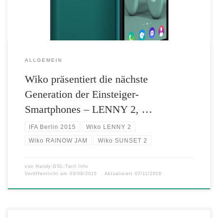
[…]
ALLGEMEIN
Wiko präsentiert die nächste
Generation der Einsteiger-
Smartphones – LENNY 2, …
IFA Berlin 2015
Wiko LENNY 2
Wiko RAINOW JAM
Wiko SUNSET 2
von
Handy-DSL-Tarif.Info
Veröffentlicht am
03/09/2015
Aktualisiert
07/11/2016