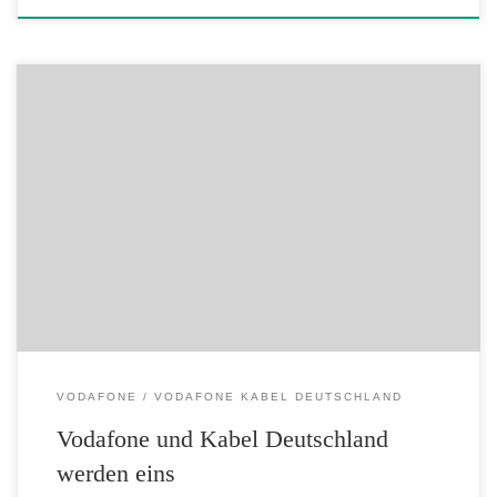
Ein Logo, eine Farbe, ein Unternehmen: Aus Kabel Deutschland wird
Vodafone. Die weltgrößte Mobilfunkmarke vereint ihr ausgezeichnetes
Mobilfunknetz mit der starken Kabel-Glasfaser-Power von Kabel
Deutschland. Beide Unternehmen bündeln ihre Stärken in Zukunft in
einer gemeinsamen Marke. Für einen einheitlichen Markenauftritt
werden jetzt sukzessive zahlreiche Standorte, Shops und Websites
umgestaltet. Das […]
VODAFONE
VODAFONE KABEL DEUTSCHLAND
Vodafone und Kabel Deutschland
werden eins