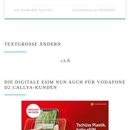
von
Handy-DSL-Tarif.Info
Veröffentlicht am
03/09/2015
TEXTGRÖSSE ÄNDERN
Increase font size.
A
Reset font size.
Decrease font size.
A
A
DIE DIGITALE ESIM NUN AUCH FÜR VODAFONE
D2 CALLYA-KUNDEN