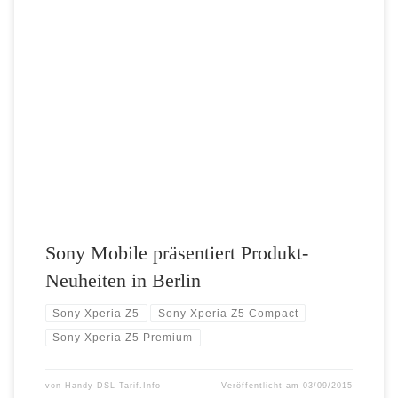
Die Technik-Branche trifft sich wieder in Berlin zur Internationalen
Funkausstellung (IFA) 2015. Dort präsentiert Sony Mobile dem breiten
Publikum sein neues Produkt-Portfolio. Besonderer Fokus liegt in
diesem Jahr auf der aktuellen Xperia Z5 Serie: dem Flaggschiff Xperia
Z5, dem kleineren Xperia Z5 Compact und dem hoch auflösenden 4K
Modell Xperia […]
Sony Mobile präsentiert Produkt-
Neuheiten in Berlin
Sony Xperia Z5
Sony Xperia Z5 Compact
Sony Xperia Z5 Premium
von
Handy-DSL-Tarif.Info
Veröffentlicht am
03/09/2015