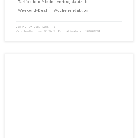
Tarife ohne Mindestvertragslaufzeit
Weekend-Deal
Wochenendaktion
von
Handy-DSL-Tarif.Info
Veröffentlicht am
03/09/2015
Aktualisiert
19/09/2015
Weniger Bla, mehr Blau: Blau startet mit neuen Tarifen und neuer
Markendarstellung durch Mit einem radikal vereinfachten
Tarifangebot und einem überarbeiteten Markenauftritt startet
Telefónica-Marke Blau ab 15. September zunächst online und ab 17.
September in den O2 Shops und im stationären Fach- und
Einzelhandel durch. Die Marke Blau bietet mobile […]