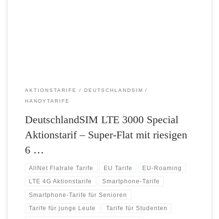
verdoppelt DeutschlandSIM das bereits regulär riesige LTE-
Datenvolumen der Allnet-Flat LTE 3000. So stehen aktionsweise statt
3 GB dauerhaft unglaublich große 6 GB in LTE-Highspeed von bis zu
50 Mbit/s zur Verfügung – und das […]
AKTIONSTARIFE
DEUTSCHLANDSIM
HANDYTARIFE
DeutschlandSIM LTE 3000 Special
Aktionstarif – Super-Flat mit riesigen
6 …
AllNet Flatrate Tarife
EU Tarife
EU-Roaming
LTE 4G Aktionstarife
Smartphone-Tarife
Smartphone-Tarife für Senioren
Tarife für junge Leute
Tarife für Studenten