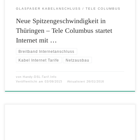
GLASFASER KABELANSCHLUSS
TELE COLUMBUS
Neue Spitzengeschwindigkeit in
Thüringen – Tele Columbus startet
Internet mit …
Breitband Internetanschluss
Kabel Internet Tarife
Netzausbau
von
Handy-DSL-Tarif.Info
Veröffentlicht am
03/09/2015
Aktualisiert
26/01/2016
Vielsurfer erwartet an diesem Wochenende ein ganz besonderes
Schnäppchen bei DeutschlandSIM. Weil doppelt einfach besser hält,