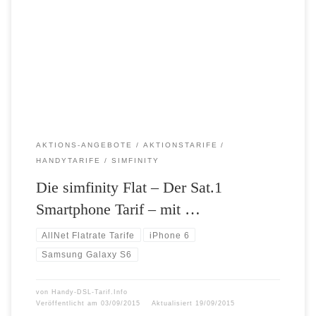
simfinity. Das Samsung Galaxy S6 und das iPhone 6 gibt es für
einmalig nur 1 Euro inklusive 2GB simfinity-Flat, sowie das Samsung
Galaxy S6 Edge für einmalig nur 49 Euro. Außerdem gibt es weiterhin
bei der simfinity-Flat 1GB Internet […]
AKTIONS-ANGEBOTE
AKTIONSTARIFE
HANDYTARIFE
SIMFINITY
Die simfinity Flat – Der Sat.1
Smartphone Tarif – mit …
AllNet Flatrate Tarife
iPhone 6
Samsung Galaxy S6
von
Handy-DSL-Tarif.Info
Veröffentlicht am
03/09/2015
Aktualisiert
19/09/2015