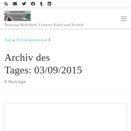
Zum Inhalt springen
Men
News aus Mobilfunk, Festnetz, Kabel und Technik
Start
»
2015
»
September
»
3.
Archiv des
Tages:
03/09/2015
8 Beiträge
Es gibt vom 03.09. bis zum 12.09. sensationell günstige Angebote bei