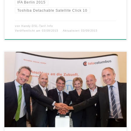
IFA Berlin 2015
Toshiba Detachable Satellite Click 10
von
Handy-DSL-Tarif.Info
Veröffentlicht am
03/09/2015
Aktualisiert
03/09/2015
Neue Spitzengeschwindigkeit in Thüringen – Deutschlands
schnellstes Internet kommt nach Thüringen – Offizieller Start
gemeinsam mit Dr. Albrecht Schröter, Oberbürgermeister der Stadt
Jena, Georg Maier, Staatssekretär im Thüringer Ministerium für
Wirtschaft, Wissenschaft und digitale Gesellschaft, sowie Rainer
Nowak, Referent und Besonderer Vertreter beim vtw Verband der
Thüringer Wohnungs- und Immobilienwirtschaft […]