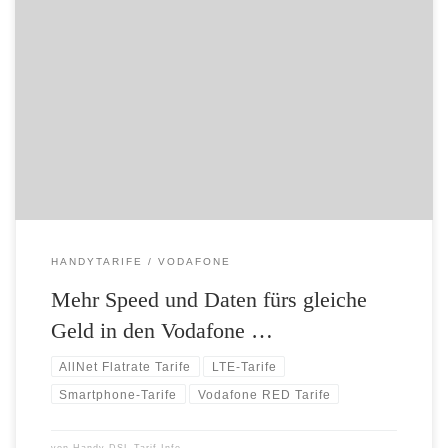
– Ab dem 11. September: Mehr Surfvergnügen für Red Bestands- und
Neukunden – Surfen ohne Speedbremse: Surfgeschwindigkeiten in
beliebtesten Red Tarifen verdoppelt – Länger surfen: Vodafone
schenkt Neukunden und Vertragsverlängerern bis zu ein Gigabyte
mehr Datenvolumen Ab dem 11. September können sich alle Bestands-
und Neukunden in den aktuellen Red […]
HANDYTARIFE
VODAFONE
Mehr Speed und Daten fürs gleiche
Geld in den Vodafone …
AllNet Flatrate Tarife
LTE-Tarife
Smartphone-Tarife
Vodafone RED Tarife
von
Handy-DSL-Tarif.Info