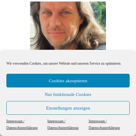
Andreas Liebke
Wir verwenden Cookies, um unsere Website und unseren Service zu optimieren.
Cookies akzeptieren
Beitragsnavigation
Nur funktionale Cookies
1
2
…
18
Einstellungen anzeigen
Äl
ÄLTERE BEITRÄGE
This website uses cookies to ensure you get the best experience on our website.
Impressum /
Impressum /
Impressum /
Datenschutzerklärung
Datenschutzerklärung
Datenschutzerklärung
Got it!