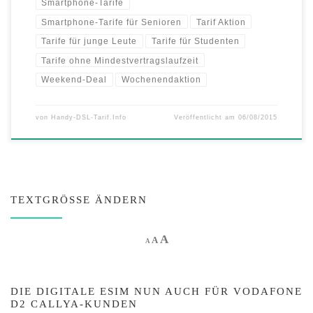
Smartphone-Tarife
Smartphone-Tarife für Senioren
Tarif Aktion
Tarife für junge Leute
Tarife für Studenten
Tarife ohne Mindestvertragslaufzeit
Weekend-Deal
Wochenendaktion
von
Handy-DSL-Tarif.Info
Veröffentlicht am
06/08/2015
TEXTGRÖSSE ÄNDERN
Increase font size.
A
Reset font size.
Decrease font size.
A
A
DIE DIGITALE ESIM NUN AUCH FÜR VODAFONE
D2 CALLYA-KUNDEN