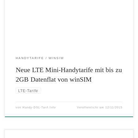
Tarifen ermöglicht winSIM den Einstieg in die neueste LTE-
Mobilfunktechnologie zum Schnäppchenpreis. Dank LTE Internet-
Turbo sorgen die Minis für maximalen Surfspaß – und das ab
unglaublich günstigen 4,99 Euro. Für Ausflüge in das […]
HANDYTARIFE
WINSIM
Neue LTE Mini-Handytarife mit bis zu
2GB Datenflat von winSIM
LTE-Tarife
von
Handy-DSL-Tarif.Info
Veröffentlicht am
12/11/2015