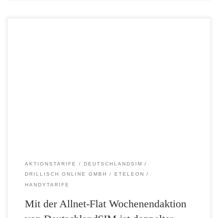
Doppelter Surfspaß, gleicher Preis mit der Allnet-Flat von
DeutschlandSIM – 3 GB statt 1,5 GB LTE 4G-Datenvolumen für nur
19,99 Euro DeutschlandSIM rüstet auf und stattet seine Allnet-Flat
LTE 1500 in der aktuellen Wochenendaktion mit doppeltem
Datenvolumen in LTE-Highspeed aus. So stehen dauerhaft riesige 3
GB mit einer Spitzengeschwindigkeit von […]
AKTIONSTARIFE
DEUTSCHLANDSIM
DRILLISCH ONLINE GMBH
ETELEON
HANDYTARIFE
Mit der Allnet-Flat Wochenendaktion