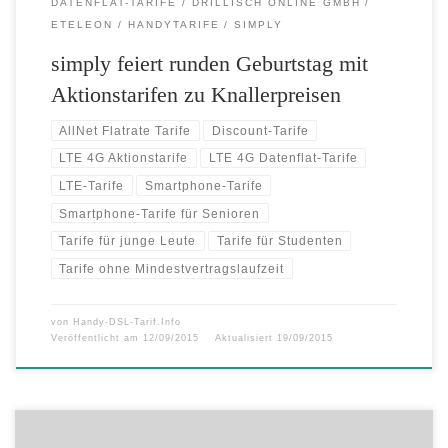
DATENFLAT-TARIFE
DRILLISCH ONLINE GMBH
ETELEON
HANDYTARIFE
SIMPLY
simply feiert runden Geburtstag mit
Aktionstarifen zu Knallerpreisen
AllNet Flatrate Tarife
Discount-Tarife
LTE 4G Aktionstarife
LTE 4G Datenflat-Tarife
LTE-Tarife
Smartphone-Tarife
Smartphone-Tarife für Senioren
Tarife für junge Leute
Tarife für Studenten
Tarife ohne Mindestvertragslaufzeit
von
Handy-DSL-Tarif.Info
Veröffentlicht am
12/09/2015
Aktualisiert
19/09/2015