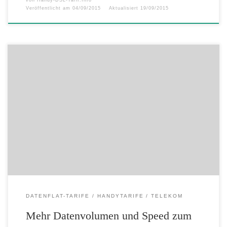
Veröffentlicht am
04/09/2015
Aktualisiert
19/09/2015
Für alle: Mehr Datenvolumen und Speed zum selben Preis – Für alle:
Neu- und Bestandskunden profitieren von Tarif-Aufwertungen –
SpeedOn: zusätzliches Datenvolumen mit in den Folgemonat nehmen
– Mit dem MultiData-Paket Datenvolumen auf drei Endgeräten nutzen
Mehr Leistung zum selben Preis: Ab sofort bieten die MagentaMobil–
und Data Comfort-Tarife der […]
DATENFLAT-TARIFE
HANDYTARIFE
TELEKOM
Mehr Datenvolumen und Speed zum