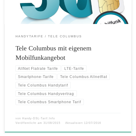
Kombination mit den Multimedia-Paketen „2er […]
HANDYTARIFE
TELE COLUMBUS
Tele Columbus mit eigenem
Mobilfunkangebot
AllNet Flatrate Tarife
LTE-Tarife
Smartphone-Tarife
Tele Columbus Allnetflat
Tele Columbus Handytarif
Tele Columbus Handyvertrag
Tele Columbus Smartphone Tarif
von
Handy-DSL-Tarif.Info
Veröffentlicht am
31/08/2015
Aktualisiert
12/07/2016