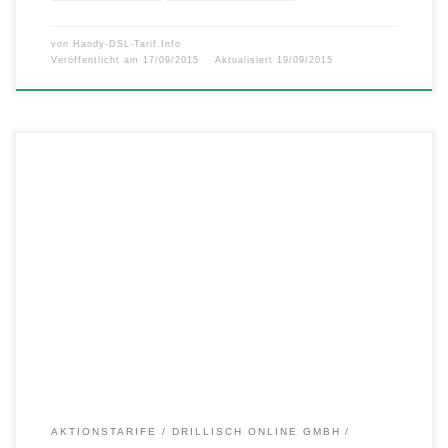
von
Handy-DSL-Tarif.Info
Veröffentlicht am
17/09/2015
Aktualisiert
19/09/2015
helloMobil LTE 3000 Special – Power-Flat zum Hammerpreis: Allnet-
Flat mit 6 GB LTE Highspeed-Surfen für unglaubliche 24,99 Euro –
Flat telefonieren und simsen in alle deutschen Netze – EU-Vorteil
inklusive: 100 Minuten/SMS und 100 MB für EU-Länder mit dabei –
Schneller surfen: LTE Highspeed mit bis zu 50 Mbit/s Ab […]
AKTIONSTARIFE
DRILLISCH ONLINE GMBH