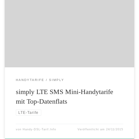
simply LTE SMS Mini-Handytarife für Smartphones mit Top-
Datenpower – LTE Highspeed mit bis zu 2 GB für unter 10,- Euro*
monatlich Ab heute bietet simply die LTE Mini SMS Tarife zu sehr
günstigen Konditionen an. Bereits ab preiswerten 5,99 Euro* mtl.
macht simply den Smartphone-Einstieg inklusive dem Internet-Turbo
LTE klar. […]
HANDYTARIFE
SIMPLY
simply LTE SMS Mini-Handytarife
mit Top-Datenflats
LTE-Tarife
von
Handy-DSL-Tarif.Info
Veröffentlicht am
24/11/2015