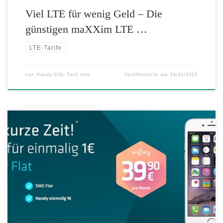
Viel LTE für wenig Geld – Die
günstigen maXXim LTE …
LTE-Tarife
von
Handy-DSL-Tarif.Info
Veröffentlicht am
24/11/2015
Aktuell gibt es sensationell günstige Angebote bei simfinity. Das
Samsung Galaxy S6, das Samsung Galaxy S6 Edge, das iPhone 6 und
das iPhone 6s sind für einmalig nur 1 Euro inklusive 2GB simfinity-
Flat erhältlich. Außerdem gibt es zusätzlich ab heute eine tolle Aktion
von Samsung. Top Angebot: iPhone 6 für […]