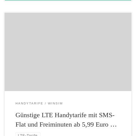
LTE-Einstiegstarife bei winSIM LTE inklusive SMS-Flat und
Freiminuten schon ab 5,99 Euro monatlich – LTE-Highspeed von bis
zu 50 Mbit/s – Anschlusspreis nur 9,99 Euro statt 29,99 Euro –
Flexibel: monatlich kündbar Preisbewusste Viel-Surfer und SMS-
Schreiber werden mit diesen beiden Tarifen von winSIM ihre helle
Freude haben. Der Mobilfunkdiscounter bietet […]
HANDYTARIFE
WINSIM
Günstige LTE Handytarife mit SMS-
Flat und Freiminuten ab 5,99 Euro …
LTE-Tarife