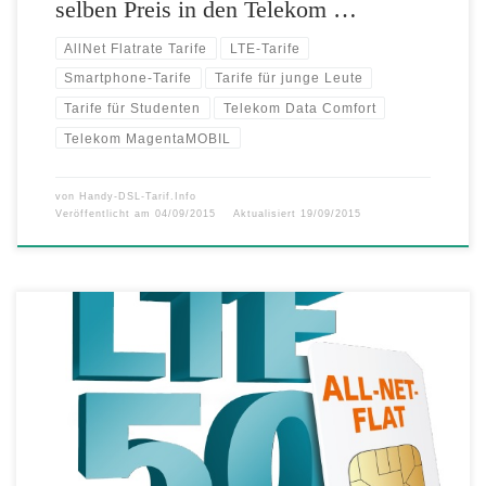
selben Preis in den Telekom …
AllNet Flatrate Tarife
LTE-Tarife
Smartphone-Tarife
Tarife für junge Leute
Tarife für Studenten
Telekom Data Comfort
Telekom MagentaMOBIL
von
Handy-DSL-Tarif.Info
Veröffentlicht am
04/09/2015
Aktualisiert
19/09/2015
Tele Columbus startet Mobilfunkangebot Fernsehen, Internet, Telefon
und Mobilfunk aus einer Hand Mobiler Sprach- und Datentarif für nur
19,99 Euro monatlich Mit der mobilen AllNet Flat kostenlos in alle
deutschen Netze telefonieren Mobiles Internet in LTE-
Geschwindigkeit mit bis zu 50 Mbit/s und 2GB Inklusivvolumen In