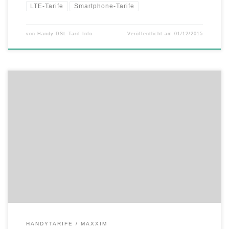
LTE-Tarife
Smartphone-Tarife
von
Handy-DSL-Tarif.Info
Veröffentlicht am
01/12/2015
Viel LTE für wenig Geld. Die maXXim LTE Mini SMS-Handytarife für
Smartphones. LTE Highspeed mit bis zu 2 GB für unter 10,- Euro* mtl.
Bereits ab günstigen 5,99 Euro* mtl. macht maXXim den Smartphone-
Einstieg inklusive Internet-Turbo LTE besonders leicht. Der LTE Mini
SMS 1 GB ist mit 50 Frei-Minuten und […]
HANDYTARIFE
MAXXIM