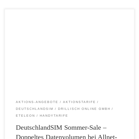
Mit einem ganz besonderen Tarif-Highlight läutet DeutschlandSIM
bereits heute das Wochenende ein: Beim LTE 500 Summer-Special
winkt doppeltes LTE-Datenvolumen zum gleichbleibend günstigen
Preis! So sorgen statt 500 MB aktionsweise ganze 1 GB in LTE-
Highspeed mit bis zu 50 Mbit/s für extraschnellen Surfspaß. Ebenfalls
enthalten sind eine Telefonie- und SMS-Flat in […]
AKTIONS-ANGEBOTE
AKTIONSTARIFE
DEUTSCHLANDSIM
DRILLISCH ONLINE GMBH
ETELEON
HANDYTARIFE
DeutschlandSIM Sommer-Sale –
Doppeltes Datenvolumen bei Allnet-