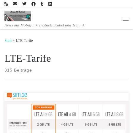
Zum Inhalt springen
Men
News aus Mobilfunk, Festnetz, Kabel und Technik
Start
»
LTE-Tarife
LTE-Tarife
315 Beiträge
Jetzt bei sim.de – Billige Allnetflat Handytarife mit LTE ab 6,99 Euro
Die Mobilfunkmarke sim.de startet ein neues Tarifportfolio: Die vier
LTE-Tarife verfügen jeweils über eine Telefonie- und SMS-Flat sowie