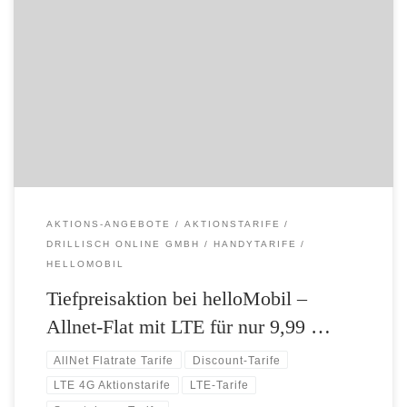
Tiefpreisaktion bei helloMobil: Nur für kurze Zeit: Allnet-Flat mit
LTE für nur 9,99 Euro – Telefonie-Flat in alle deutschen Netze und
mobil surfen mit LTE-Highspeed An diesem Wochenende werden in
Deutschland Hitzerekorde erwartet. Und auch beim Mobilfunkanbieter
helloMobil wird es heiß, denn der Preisbrecher setzt einen neuen
Tiefpreis-Rekord und bringt […]
AKTIONS-ANGEBOTE
AKTIONSTARIFE
DRILLISCH ONLINE GMBH
HANDYTARIFE
HELLOMOBIL
Tiefpreisaktion bei helloMobil –
Allnet-Flat mit LTE für nur 9,99 …
AllNet Flatrate Tarife
Discount-Tarife
LTE 4G Aktionstarife
LTE-Tarife