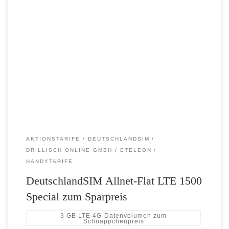
Doppelter Surfspaß, gleicher Preis mit der Allnet-Flat von
DeutschlandSIM – 3 GB statt 1,5 GB LTE 4G-Datenvolumen für nur
19,99 Euro DeutschlandSIM rüstet auf und stattet seine Allnet-Flat
LTE 1500 in der aktuellen Wochenendaktion mit doppeltem
Datenvolumen in LTE-Highspeed aus. So stehen dauerhaft riesige 3
GB mit einer Spitzengeschwindigkeit von […]
AKTIONSTARIFE
DEUTSCHLANDSIM
DRILLISCH ONLINE GMBH
ETELEON
HANDYTARIFE
DeutschlandSIM Allnet-Flat LTE 1500
Special zum Sparpreis
3 GB LTE 4G-Datenvolumen zum
Schnäppchenpreis