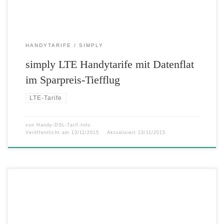
HANDYTARIFE
SIMPLY
simply LTE Handytarife mit Datenflat
im Sparpreis-Tiefflug
LTE-Tarife
von
Handy-DSL-Tarif.Info
Veröffentlicht am
13/11/2015
Aktualisiert
13/11/2015
winSIM: Neue LTE Mini-Handytarife ganz groß – Telefonieren,
Simsen und LTE Highspeed-Surfen ab 4,99 Euro Mit den neuen Mini-