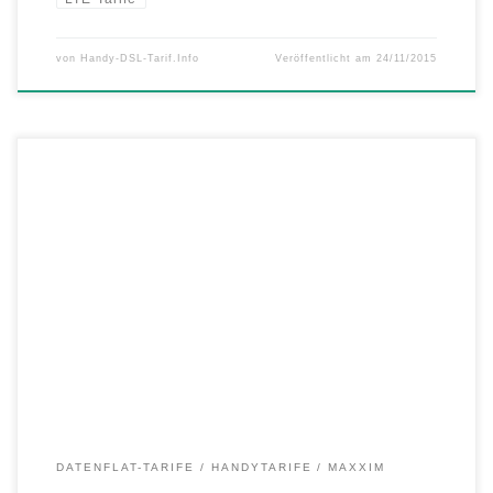
von
Handy-DSL-Tarif.Info
Veröffentlicht am
24/11/2015
Neue LTE-Tarife für Smartphones und Tablets: maXXim bringt neues
Tarif-Portfolio mit noch mehr LTE für alle – Allnet-Flatrates mit SMS-
Flat und LTE von 500 MB bis 10 GB – Mobil in der EU: Roaming-
Vorteil in vielen Flats inklusive – LTE für jeden: Smartphone-Tarife ab
4,99 € & Datentarife für Tablets […]
DATENFLAT-TARIFE
HANDYTARIFE
MAXXIM