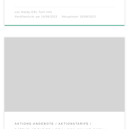
von
Handy-DSL-Tarif.Info
Veröffentlicht am
14/09/2015
Aktualisiert
19/09/2015
10 Jahre simply: simply feiert runden Geburtstag mit Aktionstarifen zu
Knallerpreisen – Smartphone-Tarif mit Minuten-/SMS-Paket und bis
zu 50 Mbit/s LTE für 7,77 Euro – Neu: LTE-Highspeed-Surfen auf dem
Tablet oder Laptop schon ab 2,99 Euro – Super: simply-günstig und
einfach flexibler Seit 10 Jahren steht der Mobilfunkanbieter simply für
[…]
AKTIONS-ANGEBOTE
AKTIONSTARIFE