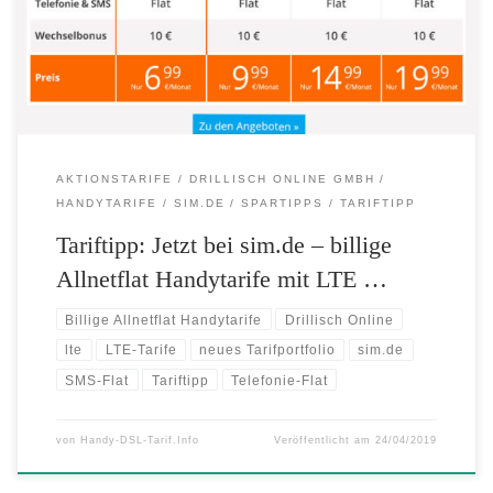
zwischen 2 GB und 8 GB Internetvolumen mit bis zu 50 MBit/s
Abrufgeschwindigkeit. Die monatlichen Kosten beginnen bei 6,99
EUR. […]
AKTIONSTARIFE
DRILLISCH ONLINE GMBH
HANDYTARIFE
SIM.DE
SPARTIPPS
TARIFTIPP
Tariftipp: Jetzt bei sim.de – billige
Allnetflat Handytarife mit LTE …
Billige Allnetflat Handytarife
Drillisch Online
lte
LTE-Tarife
neues Tarifportfolio
sim.de
SMS-Flat
Tariftipp
Telefonie-Flat
von
Handy-DSL-Tarif.Info
Veröffentlicht am
24/04/2019