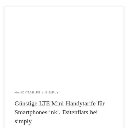
Neue und günstige LTE Mini-Handytarife für Smartphones inklusive
Datenflats und Freiminuten mit bis zu 3GB Datenvolumen zum
Sparpreis bei simply Neue Smartphone-Tarife bei simply: Noch mehr
LTE zum Sparpreis bei simply LTE-Power mit 1 GB bis 3 GB plus
Freiminuten und SMS-Flat Highspeed-Surfen mit bis zu 50 Mbit/s ab
5,99 […]
HANDYTARIFE
SIMPLY
Günstige LTE Mini-Handytarife für
Smartphones inkl. Datenflats bei
simply