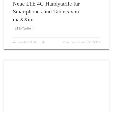
Neue LTE 4G Handytarife für
Smartphones und Tablets von
maXXim
LTE-Tarife
von
Handy-DSL-Tarif.Info
Veröffentlicht am
13/11/2015
Die simply Mini-Handytarife für Smartphones im Sparpreis-Tiefflug!
Einfach, günstig und natürlich mit LTE-Highspeed. Mit dem simply
LTE Mini S Handytarif und somit bei 4,99 Euro* monatlich beginnt
der Sparpreis-Tiefflug. Handynutzer telefonieren im LTE Mini S mit
100 Frei-Minuten oder versenden 100 SMS in alle deutschen Netze.
Das Internet kann mit echtem […]