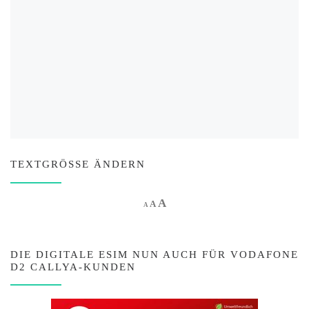
TEXTGRÖSSE ÄNDERN
Increase font size.
A
Reset font size.
Decrease font size.
A
A
DIE DIGITALE ESIM NUN AUCH FÜR VODAFONE
D2 CALLYA-KUNDEN