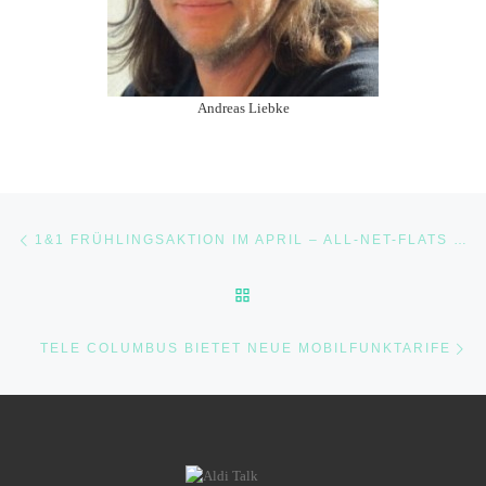
Andreas Liebke
Beitragsnavigation
Vorheriger Beitrag
1&1 FRÜHLINGSAKTION IM APRIL – ALL-NET-FLATS MIT BIS ZU 5GB LTE DATENVOLUMEN
ZURÜCK ZUR BEITRAGSLI
Nä
TELE COLUMBUS BIETET NEUE MOBILFUNKTARIFE