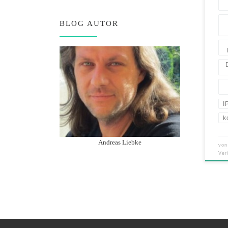
BLOG AUTOR
I
k
Andreas Liebke
vo
Ver