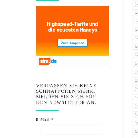
1
1
1
1
1
1
1
1
1
1
VERPASSEN SIE KEINE
1
SCHNÄPPCHEN MEHR.
MELDEN SIE SICH FÜR
1
DEN NEWSLETTER AN.
1
1
E-Mail
*
1
1