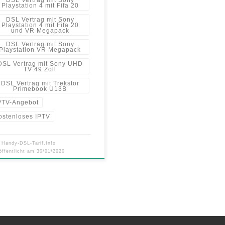
Playstation 4 mit Fifa 20
DSL Vertrag mit Sony
Playstation 4 mit Fifa 20
und VR Megapack
DSL Vertrag mit Sony
Playstation VR Megapack
DSL Vertrag mit Sony UHD
TV 49 Zoll
DSL Vertrag mit Trekstor
Primebook U13B
PTV-Angebot
ostenloses IPTV
n
Handy-DSL-Tarif.Info
öffentlicht am
30/01/2020