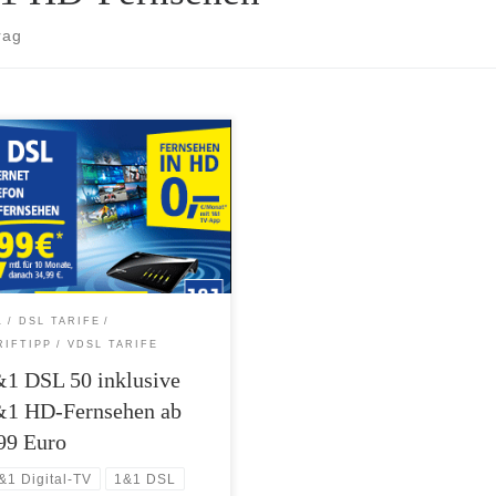
rag
1&1 DSL ist 1&1 Digital-TV jetzt
HD-Fernsehen inklusive. Mit dem
n Paket 1&1 HD-Fernsehen
mmen 1&1 DSL Kunden so ein
rhaft kostenfreies IPTV-Angebot
über 50 Sendern in HD-Qualität zum
Vertrag ab 9,99 Euro. 1&1 HD-
sehen mit über 50 Sendern in HD-
1
DSL TARIFE
ität inklusive zum 1&1 DSL-
RIFTIPP
VDSL TARIFE
rag 1&1 Digital-TV […]
1 DSL 50 inklusive
&1 HD-Fernsehen ab
99 Euro
&1 Digital-TV
1&1 DSL