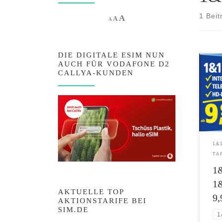
1 Beit
Increase font size.
A
Reset font size.
Decrease font size.
A
A
DIE DIGITALE ESIM NUN
AUCH FÜR VODAFONE D2
Bei 
CALLYA-KUNDEN
mit 
neue
beko
daue
mit 
DSL-
Fern
1&
Qual
TA
Vert
1&
1
AKTUELLE TOP
9,
AKTIONSTARIFE BEI
SIM.DE
1