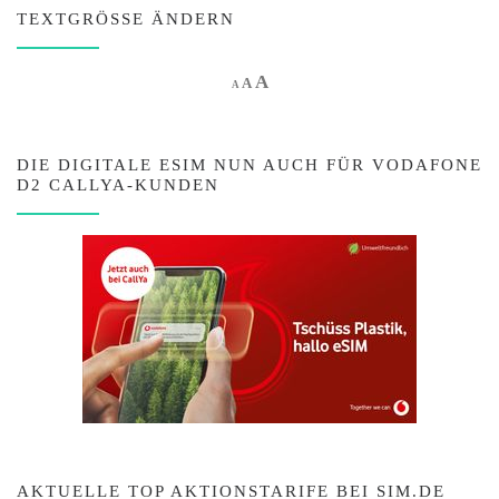
TEXTGRÖSSE ÄNDERN
Increase font size.
A
Reset font size.
Decrease font size.
A
A
DIE DIGITALE ESIM NUN AUCH FÜR VODAFONE
D2 CALLYA-KUNDEN
AKTUELLE TOP AKTIONSTARIFE BEI SIM.DE