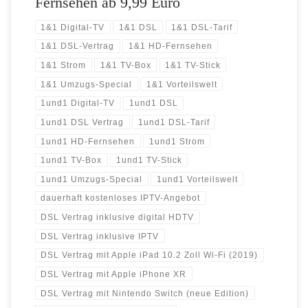
Fernsehen ab 9,99 Euro
1&1 Digital-TV
1&1 DSL
1&1 DSL-Tarif
1&1 DSL-Vertrag
1&1 HD-Fernsehen
1&1 Strom
1&1 TV-Box
1&1 TV-Stick
1&1 Umzugs-Special
1&1 Vorteilswelt
1und1 Digital-TV
1und1 DSL
1und1 DSL Vertrag
1und1 DSL-Tarif
1und1 HD-Fernsehen
1und1 Strom
1und1 TV-Box
1und1 TV-Stick
1und1 Umzugs-Special
1und1 Vorteilswelt
dauerhaft kostenloses IPTV-Angebot
DSL Vertrag inklusive digital HDTV
DSL Vertrag inklusive IPTV
DSL Vertrag mit Apple iPad 10.2 Zoll Wi-Fi (2019)
DSL Vertrag mit Apple iPhone XR
DSL Vertrag mit Nintendo Switch (neue Edition)