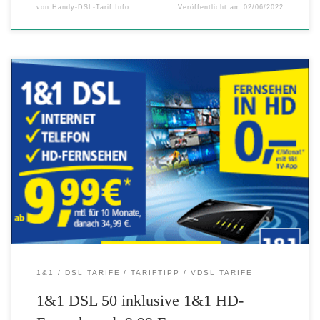
von
Handy-DSL-Tarif.Info
Veröffentlicht am
02/06/2022
Bei 1&1 DSL ist 1&1 Digital-TV jetzt mit HD-Fernsehen inklusive.
Mit dem neuen Paket 1&1 HD-Fernsehen bekommen 1&1 DSL
Kunden so ein dauerhaft kostenfreies IPTV-Angebot mit über 50
Sendern in HD-Qualität zum DSL-Vertrag ab 9,99 Euro. 1&1 HD-
Fernsehen mit über 50 Sendern in HD-Qualität inklusive zum 1&1
DSL-Vertrag 1&1 Digital-TV […]
1&1
DSL TARIFE
TARIFTIPP
VDSL TARIFE
1&1 DSL 50 inklusive 1&1 HD-