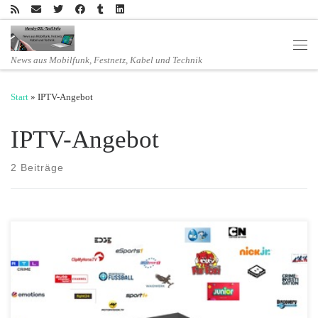
Zum Inhalt springen
Men
News aus Mobilfunk, Festnetz, Kabel und Technik
Start
»
IPTV-Angebot
IPTV-Angebot
2 Beiträge
Aktuelle Sonderaktion: TVplus sechs Monate kostenlos Vier neue
Genrepakete: Film+Serie, Sport, Kinder und Doku sowie das „Alles-
drin-Paket“ mit den 37 Programmen aller Genre-Pakete Mehrsprachig:
neue Pakete in vier Sprachen erhältlich Sonderaktion: TVplus sechs