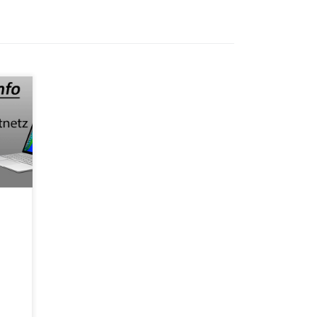
DIZ
B
ed-
age
16
n mit
Z
t. Bei