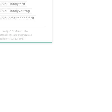
ürkei Handytarif
ürkei Handyvertrag
ürkei Smartphonetarif
n
Handy-DSL-Tarif.Info
öffentlicht am
09/02/2017
ualisiert
02/12/2017