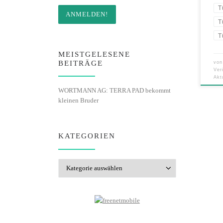
T
T
T
MEISTGELESENE
BEITRÄGE
vo
Ver
Akt
WORTMANN AG: TERRA PAD bekommt
kleinen Bruder
KATEGORIEN
Kategorien