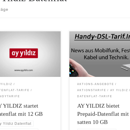
räge
ale mobile Freiheit für Vielsurfer
Maximale mobile Freiheit: AY YIL
YILDIZ startet Internet Flat mit 12
bietet Internet Flat mit satten 10 G
 YILDIZ startet als erster Anbieter
Prepaid-Option mit 10 GB Highspe
thno-Segment ein Datenpaket mit
Internet Preis: 39,99 Euro pro 30 T
B Highspeed-Volumen. Ab sofort
Aktionsangebot bis 31. August 20
en Kunden der Mobilfunkmarke
Aufgebrauchtes Highspeed-Volume
die deutsch-türkische Community
ExtraSpeed nachbuchen AY YILDI
ur 34,99 Euro die Internet Flat 12
bietet bis Ende August eine neue
 YILDIZ
AKTIONS-ANGEBOTE
u ihrem aystar […]
Prepaid-Option an, die Vielsurfern
TENFLAT-TARIFE
AKTIONSTARIFE
AY YILDIZ
maximale mobile Freiheit garantier
NDYTARIFE
DATENFLAT-TARIFE
[…]
 YILDIZ startet
AY YILDIZ bietet
tenflat mit 12 GB
Prepaid-Datenflat mit
satten 10 GB
y Yildiz Datenflat