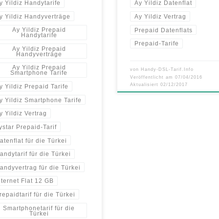
y Yildiz Handytarife
Ay Yildiz Datenflat
y Yildiz Handyverträge
Ay Yildiz Vertrag
Ay Yildiz Prepaid
Prepaid Datenflats
Handytarife
Prepaid-Tarife
Ay Yildiz Prepaid
Handyverträge
Ay Yildiz Prepaid
von
Handy-DSL-Tarif.Info
Smartphone Tarife
Veröffentlicht am
07/04/2016
Aktualisiert
02/12/2017
y Yildiz Prepaid Tarife
y Yildiz Smartphone Tarife
y Yildiz Vertrag
ystar Prepaid-Tarif
atenflat für die Türkei
andytarif für die Türkei
andyvertrag für die Türkei
nternet Flat 12 GB
repaidtarif für die Türkei
Smartphonetarif für die
Türkei