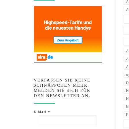
A
A
A
A
A
a
VERPASSEN SIE KEINE
D
SCHNÄPPCHEN MEHR.
MELDEN SIE SICH FÜR
H
DEN NEWSLETTER AN.
H
I
E-Mail
*
P