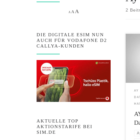
2 Beit
Increase font size.
A
Reset font size.
Decrease font size.
A
A
DIE DIGITALE ESIM NUN
AUCH FÜR VODAFONE D2
Maxim
CALLYA-KUNDEN
– AY 
GB AY
im E
12 G
könn
für 
für n
AY
GB z
DA
HA
AY
AKTUELLE TOP
Da
AKTIONSTARIFE BEI
SIM.DE
A