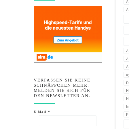
A
A
A
A
A
a
VERPASSEN SIE KEINE
D
SCHNÄPPCHEN MEHR.
MELDEN SIE SICH FÜR
H
DEN NEWSLETTER AN.
H
I
E-Mail
*
P