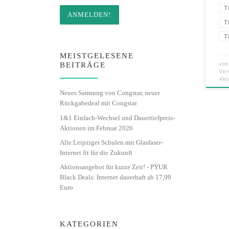
T
T
T
MEISTGELESENE
BEITRÄGE
vo
Ver
Akt
Neues Samsung von Congstar, neuer
Rückgabedeal mit Congstar
1&1 Einfach-Wechsel und Dauertiefpreis-
Aktionen im Februar 2026
Alle Leipziger Schulen mit Glasfaser-
Internet fit für die Zukunft
Aktionsangebot für kurze Zeit! - PŸUR
Black Deals: Internet dauerhaft ab 17,99
Euro
KATEGORIEN