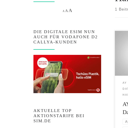
1 Beit
Increase font size.
A
Reset font size.
Decrease font size.
A
A
DIE DIGITALE ESIM NUN
AUCH FÜR VODAFONE D2
Maxim
CALLYA-KUNDEN
– AY 
GB AY
im E
12 G
könn
für 
für n
AY
GB z
DA
HA
AY
AKTUELLE TOP
Da
AKTIONSTARIFE BEI
SIM.DE
A