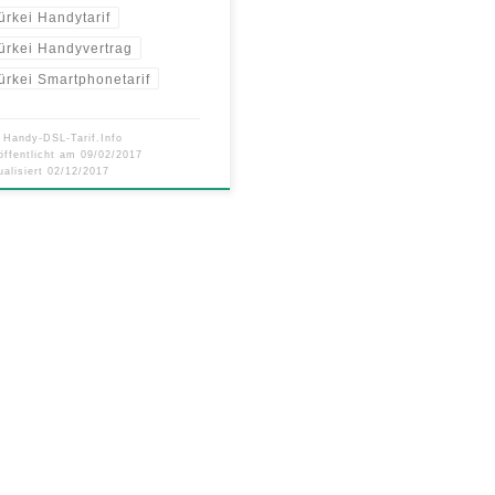
ürkei Handytarif
ürkei Handyvertrag
ürkei Smartphonetarif
n
Handy-DSL-Tarif.Info
öffentlicht am
09/02/2017
ualisiert
02/12/2017