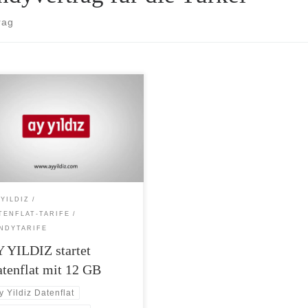
rag
ale mobile Freiheit für Vielsurfer
YILDIZ startet Internet Flat mit 12
 YILDIZ startet als erster Anbieter
thno-Segment ein Datenpaket mit
B Highspeed-Volumen. Ab sofort
en Kunden der Mobilfunkmarke
die deutsch-türkische Community
ur 34,99 Euro die Internet Flat 12
 YILDIZ
u ihrem aystar […]
TENFLAT-TARIFE
NDYTARIFE
 YILDIZ startet
tenflat mit 12 GB
y Yildiz Datenflat