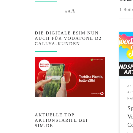
1 Beit
Increase font size.
A
Reset font size.
Decrease font size.
A
A
DIE DIGITALE ESIM NUN
AUCH FÜR VODAFONE D2
Sparh
CALLYA-KUNDEN
dem 
Hand
nur 
Daten
Netz 
21,6 
Allne
AK
deut
AK
Ansc
HA
Sp
AKTUELLE TOP
Vo
AKTIONSTARIFE BEI
Co
SIM.DE