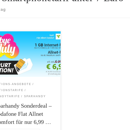
rag
andy startet einen Sonderdeal mit
Vodafone Flat Allnet Comfort
yvertrag von mobilcom-debitel für
6,99 Euro monatlich inklusive 1 GB
flat. Highlights: Vodafone D2-
Qualität 1 GB Internet-Flat (bis
Mbit/s, ab 1 GB max. 64 Kbit/s)
t-Flat zum telefonieren in alle
TIONS-ANGEBOTE
schen Netze 0,19 Euro je SMS
TIONSTARIFE
hlussgebühr: […]
NDYTARIFE
SPARHANDY
arhandy Sonderdeal –
dafone Flat Allnet
mfort für nur 6,99 …