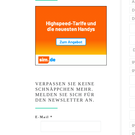
A
D
D
D
g
g
VERPASSEN SIE KEINE
SCHNÄPPCHEN MEHR.
MELDEN SIE SICH FÜR
DEN NEWSLETTER AN.
E-Mail
*
g
g