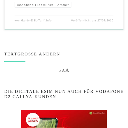
Vodafone Flat Allnet Comfort
von
Handy-DSL-Tarif.Info
Veröffentlicht am
27/07/2016
TEXTGRÖSSE ÄNDERN
Increase font size.
A
Reset font size.
Decrease font size.
A
A
DIE DIGITALE ESIM NUN AUCH FÜR VODAFONE
D2 CALLYA-KUNDEN