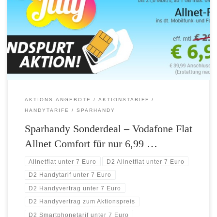
Comfort Handyvertrag von mobilcom-debitel für nur 6,99 Euro
monatlich inklusive 1 GB Datenflat. Highlights: Vodafone D2-Netz
Qualität 1 GB Internet-Flat (bis 21,6 Mbit/s, ab 1 GB max. 64 Kbit/s)
Allnet-Flat zum telefonieren in alle deutschen Netze 0,19 Euro je SMS
Anschlussgebühr: […]
AKTIONS-ANGEBOTE
AKTIONSTARIFE
HANDYTARIFE
SPARHANDY
Sparhandy Sonderdeal – Vodafone Flat
Allnet Comfort für nur 6,99 …
Allnetflat unter 7 Euro
D2 Allnetflat unter 7 Euro
D2 Handytarif unter 7 Euro
D2 Handyvertrag unter 7 Euro
D2 Handyvertrag zum Aktionspreis
D2 Smartphonetarif unter 7 Euro