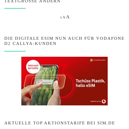
TEXTGRÖSSE ÄNDERN
Increase font size.
A
Reset font size.
Decrease font size.
A
A
DIE DIGITALE ESIM NUN AUCH FÜR VODAFONE
D2 CALLYA-KUNDEN
AKTUELLE TOP AKTIONSTARIFE BEI SIM.DE