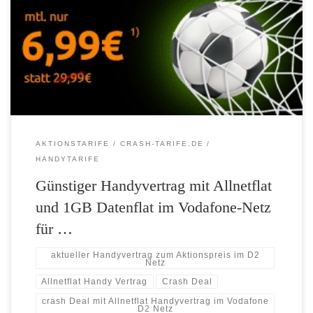
crash-tarife.de für 6,99 Euro/Monat Ab sofort bietet die Dealplattform
den mobilcom-debitel Tarif „Flat Allnet Comfort“ für 6,99 Euro im
Monat an – aber wie immer bei crash-tarife.de gilt das Angebot nur
vorübergehend und für eine limitierte Stückzahl Den Tarif Flat Allnet
[…]
AKTIONSTARIFE
CRASH-TARIFE.DE
HANDYTARIFE
Günstiger Handyvertrag mit Allnetflat
und 1GB Datenflat im Vodafone-Netz
für …
aktueller Handyvertrag zum Aktionspreis im D2
Netz
Allnetflat Handy Vertrag
Crash Deal
crash Deal mit Allnetflat Handyvertrag im Vodafone
D2 Netz