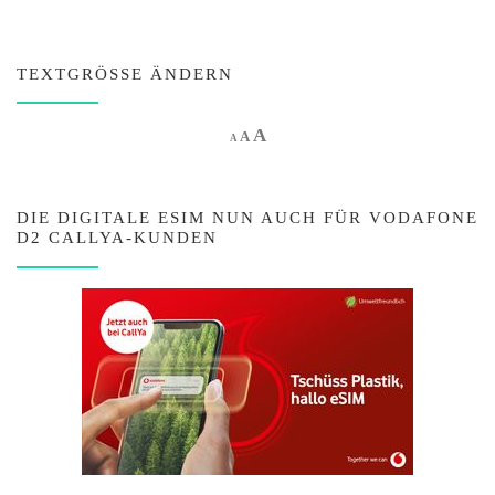
TEXTGRÖSSE ÄNDERN
Increase font size.
A
Reset font size.
Decrease font size.
A
A
DIE DIGITALE ESIM NUN AUCH FÜR VODAFONE
D2 CALLYA-KUNDEN