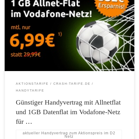
Blitzangebot mit donnerndem Preisnachlass: Allnet-Flat mit 1 GB bei
crash-tarife.de für 6,99 Euro/Monat Ab sofort bietet die Dealplattform
den mobilcom-debitel Tarif „Flat Allnet Comfort“ für 6,99 Euro im
Monat an – aber wie immer bei crash-tarife.de gilt das Angebot nur
vorübergehend und für eine limitierte Stückzahl Den Tarif Flat Allnet
[…]
AKTIONSTARIFE
CRASH-TARIFE.DE
HANDYTARIFE
Günstiger Handyvertrag mit Allnetflat
und 1GB Datenflat im Vodafone-Netz
für …
aktueller Handyvertrag zum Aktionspreis im D2
Netz