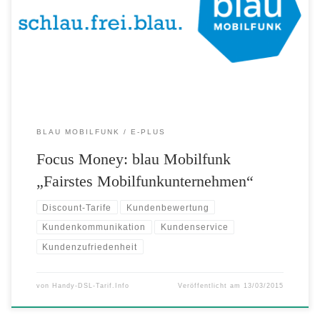
Kategorien mit „sehr gut“ bewertet. blau punktet bei der Fairness im
Umgang mit Kunden und der Gestaltung seiner Preise. Fair geht vor!
Und blau Mobilfunk ist fair. Zu diesem Ergebnis kommt Focus Money
erneut […]
BLAU MOBILFUNK
E-PLUS
Focus Money: blau Mobilfunk
„Fairstes Mobilfunkunternehmen“
Discount-Tarife
Kundenbewertung
Kundenkommunikation
Kundenservice
Kundenzufriedenheit
von
Handy-DSL-Tarif.Info
Veröffentlicht am
13/03/2015