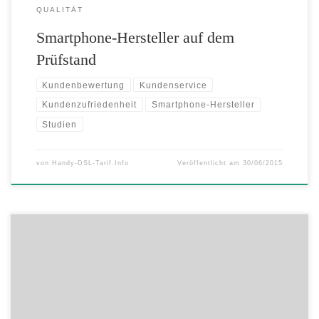
QUALITÄT
Smartphone-Hersteller auf dem
Prüfstand
Kundenbewertung
Kundenservice
Kundenzufriedenheit
Smartphone-Hersteller
Studien
von
Handy-DSL-Tarif.Info
Veröffentlicht am
30/06/2015
Kabelanbieter erhält Qualitätssiegel „TOP SERVICE Deutschland“ Die
Tele Columbus Gruppe, einer der führenden deutschen
Kabelnetzbetreiber, wird für seinen Kundenservice ausgezeichnet und
trägt ab heute das Qualitätssiegel „TOP SERVICE Deutschland“. Das