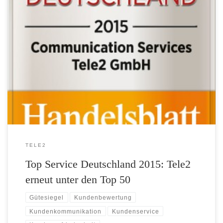
Bereits zum zweiten Mal in Folge gehört Tele2 zur Top 50 von
Deutschlands kundenorientiertesten Dienstleistern. Das zeichnen die
unabhängigen Experten von ServiceRating, dem Handelsblatt und der
Universität St. Gallen mit einem Siegel aus. Auch in diesem Jahr
wurden sie gekürt – die serviceorientiertesten Dienstleister
Deutschlands. Im neu benannten, bundesweiten,
branchenübergreifenden […]
TELE2
Top Service Deutschland 2015: Tele2
erneut unter den Top 50
Gütesiegel
Kundenbewertung
Kundenkommunikation
Kundenservice