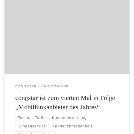
Leser der Zeitschrift „connect“ wählen congstar auch 2015 an die
Spitze Und der Gewinner ist… congstar! Beim renommierten
Leservoting von Europas führender Fachzeitschrift für
Telekommunikation „connect“ konnte der Kölner Mobilfunkanbieter
congstar erneut überzeugen: Mehr als 86.000 Leser beteiligten sich an
der Wahl und kürten congstar auch in diesem Jahr zum […]
CONGSTAR
HANDYTARIFE
congstar ist zum vierten Mal in Folge
„Mobilfunkanbieter des Jahres“
Festnetz Tarife
Kundenbewertung
Kundenservice
Kundenzufriedenheit