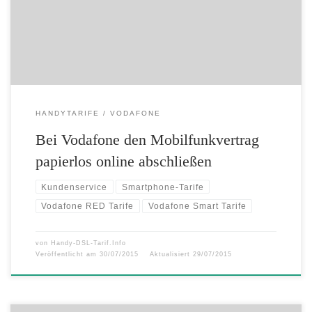
ein. Vodafone-Kunden können so erstmalig einen Mobilfunkvertrag
komplett online abschließen und Ort sowie Zeit der Hardware-
Lieferung flexibel […]
HANDYTARIFE
VODAFONE
Bei Vodafone den Mobilfunkvertrag
papierlos online abschließen
Kundenservice
Smartphone-Tarife
Vodafone RED Tarife
Vodafone Smart Tarife
von
Handy-DSL-Tarif.Info
Veröffentlicht am
30/07/2015
Aktualisiert
29/07/2015