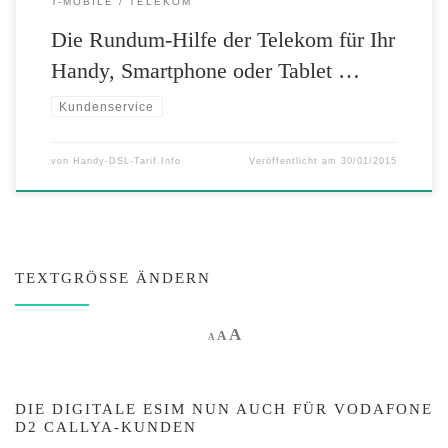
T-MOBILE
TELEKOM
Die Rundum-Hilfe der Telekom für Ihr
Handy, Smartphone oder Tablet …
Kundenservice
von
Handy-DSL-Tarif.Info
Veröffentlicht am
30/01/2015
TEXTGRÖSSE ÄNDERN
Increase font size.
A
Reset font size.
Decrease font size.
A
A
DIE DIGITALE ESIM NUN AUCH FÜR VODAFONE
D2 CALLYA-KUNDEN