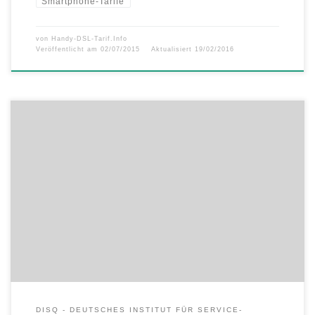
Smartphone-Tarife
von
Handy-DSL-Tarif.Info
Veröffentlicht am
02/07/2015
Aktualisiert
19/02/2016
Servicestudie: Smartphone-Hersteller 2015 Deutliche Service-Mängel
– nur zwei Smartphone-Hersteller mit Gesamturteil „gut“ – Testsieger
ist Samsung Der Service der Smartphone-Hersteller ist insgesamt nur
befriedigend. Gegenüber der Vorjahresstudie (Urteil: „ausreichend“)
verbessert sich die Branche, aber Defizite sind weiterhin in allen
Bereichen erkennbar. Dies ist das Ergebnis einer aktuellen Studie des
Deutschen […]
DISQ - DEUTSCHES INSTITUT FÜR SERVICE-