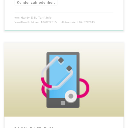
Kundenzufriedenheit
von
Handy-DSL-Tarif.Info
Veröffentlicht am
10/02/2015
Aktualisiert
09/02/2015
Die Telekom steht Ihnen und Ihren ständigen Begleitern jederzeit mit
Rat und Tat zur Seite! Die Online-Services helfen Ihnen beim
Einrichten, Updaten oder Fehlerbeheben. So bleibt Ihr Handy,
Smartphone oder Tablet sicher und zuverlässig! Handy-Hilfe: Alle
Anleitungen, Tipps und Hilfestellungen nur einen Klick entfernt. –
Unterstützung für über 100 Handys, […]