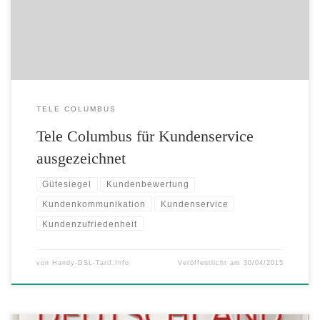
renommierte Gütesiegel wird jährlich von der ServiceRating GmbH in
Kooperation mit der Universität St. Gallen und dem Handelsblatt
verliehen. In […]
TELE COLUMBUS
Tele Columbus für Kundenservice
ausgezeichnet
Gütesiegel
Kundenbewertung
Kundenkommunikation
Kundenservice
Kundenzufriedenheit
von
Handy-DSL-Tarif.Info
Veröffentlicht am
30/04/2015