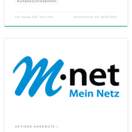
Kundenzufriedenheit
von
Handy-DSL-Tarif.Info
Veröffentlicht am
29/04/2015
Internetanbieter M-net startet neue Service-Offensive Mit einer
kostenlosen Komplett-Installation macht M-net den Wechsel auf einen
leistungsfähigen Glasfaser-Internetanschluss einfacher denn je. Kein
Warten auf den Telekom-Techniker, kein Ärger mit der Hardware. Wer
den Service nutzt, lässt machen – vom Anschluss der FRITZ!Box bis
zur Einrichtung der Endgeräte. „Mit unserem neuen, kostenlosen […]
AKTIONS-ANGEBOTE