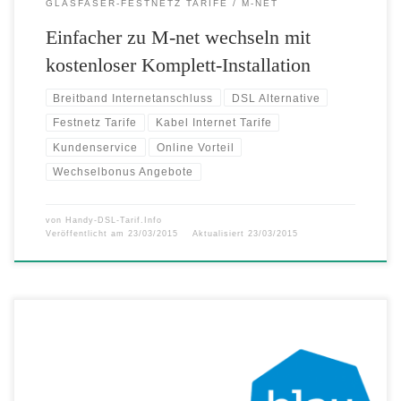
GLASFASER-FESTNETZ TARIFE
M-NET
Einfacher zu M-net wechseln mit
kostenloser Komplett-Installation
Breitband Internetanschluss
DSL Alternative
Festnetz Tarife
Kabel Internet Tarife
Kundenservice
Online Vorteil
Wechselbonus Angebote
von
Handy-DSL-Tarif.Info
Veröffentlicht am
23/03/2015
Aktualisiert
23/03/2015
In der Kundenbefragung durch das Sozialforschungsinstitut
ServiceValue wird blau als einziger der untersuchten Anbieter in fünf