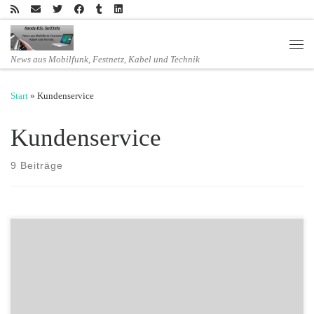
Zum Inhalt springen
Men
News aus Mobilfunk, Festnetz, Kabel und Technik
Start
»
Kundenservice
Kundenservice
9 Beiträge
– Neuer Service für schnelle und einfache Smartphone-Bestellung –
Ort und Zeit für Hardware-Lieferung flexibel online festlegen
Vodafone führt als erster Telekommunikationsanbieter in Kooperation
mit der Deutschen Post DHL Group den digitalen Vertragsabschluss