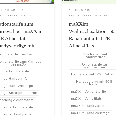
n enthalten nicht nur eine Allnet-
– und das über die gesamte Laufzei
für Telefonie und SMS in alle
Einstiegstarif ist damit bereits für
TIONSTARIFE
AKTIONSTARIFE
schen Netze, sondern bringen auch
sensationelle 6,49 Euro pro Monat
NDYTARIFE
MAXXIM
HANDYTARIFE
MAXXIM
[…]
haben. […]
tionstarife zum
maXXim
arneval bei maXXim –
Weihnachtsaktion: 50
E Allnetflat
Rabatt auf alle LTE
andyverträge mit …
Allnet-Flats – …
ktionstarife zum Fasching
50% Rabatt auf
Handyvertrag
Aktionstarife zum Karneval
bei maXXim
Aktionstarife zu
Weihnachten
illige Aktionstarife
Handytarif mit 50% Rabatt
illige Handytarife
Handyvertrag mit 50%
Rabatt
illige Handyverträge
maXXim Aktionstarife
illige Smartphonetarife
maXXim Allnetflats
asching Aktionstarife
maXXim Handytarife
ünstige Aktionstarife
maXXim Handyverträge
ünstige Handytarife