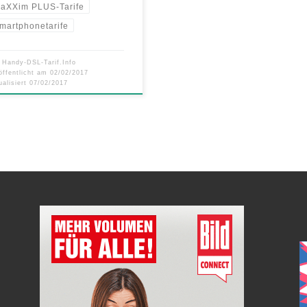
aXXim PLUS-Tarife
martphonetarife
n
Handy-DSL-Tarif.Info
öffentlicht am
02/02/2017
ualisiert
07/02/2017