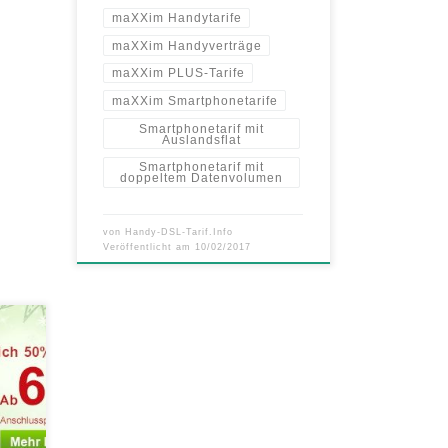
maXXim Handytarife
maXXim Handyverträge
maXXim PLUS-Tarife
maXXim Smartphonetarife
Smartphonetarif mit
Auslandsflat
Smartphonetarif mit
doppeltem Datenvolumen
von
Handy-DSL-Tarif.Info
Veröffentlicht am
10/02/2017
net-
ch-
ats
enkt