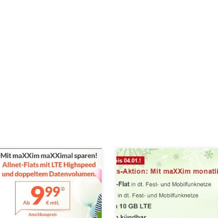
evalskracher bei maXXim – LTE
Xmas-Aktion bei maXXim: LTE All
etflat Handyverträge mit doppeltem
Flats 50% günstiger Bei der Drillis
nvolumen Diese beiden Tarife
Marke maXXim ist schon jetzt
n sich nicht verkleiden, sie
Bescherung. Ab sofort gibt es für
en auch so eine gute Figur: LTE
Neukunden bei allen LTE Allnet-Fl
PLUS und LTE 1500 PLUS. Die
die Hälfte des Monatspreises gesch