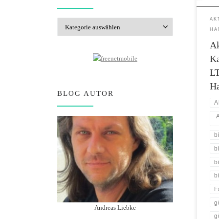
beide
Flat 
AK
Kategorien
deut
HA
ein 
Ak
K
LT
H
BLOG AUTOR
A
b
b
b
b
F
g
Andreas Liebke
g