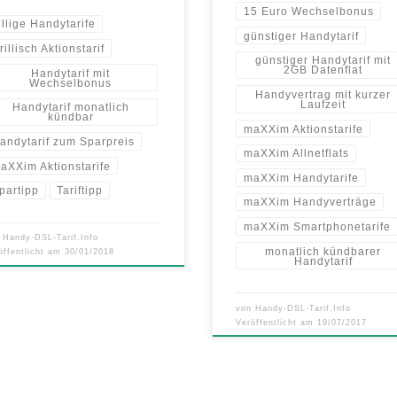
15 Euro Wechselbonus
illige Handytarife
günstiger Handytarif
rillisch Aktionstarif
günstiger Handytarif mit
2GB Datenflat
Handytarif mit
Wechselbonus
Handyvertrag mit kurzer
Laufzeit
Handytarif monatlich
kündbar
maXXim Aktionstarife
andytarif zum Sparpreis
maXXim Allnetflats
aXXim Aktionstarife
maXXim Handytarife
partipp
Tariftipp
maXXim Handyverträge
maXXim Smartphonetarife
n
Handy-DSL-Tarif.Info
monatlich kündbarer
öffentlicht am
30/01/2018
Handytarif
von
Handy-DSL-Tarif.Info
Veröffentlicht am
19/07/2017