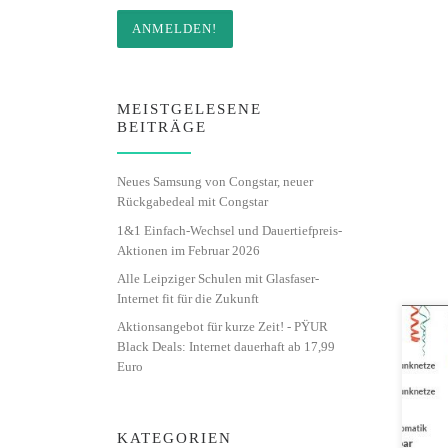
MEISTGELESENE
BEITRÄGE
Neues Samsung von Congstar, neuer
Rückgabedeal mit Congstar
1&1 Einfach-Wechsel und Dauertiefpreis-
Aktionen im Februar 2026
Alle Leipziger Schulen mit Glasfaser-
Internet fit für die Zukunft
Aktionsangebot für kurze Zeit! - PŸUR
Karn
Black Deals: Internet dauerhaft ab 17,99
Alln
Euro
Date
müsse
mach
KATEGORIEN
500 