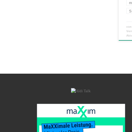
m
S
vo
Ver
Akt