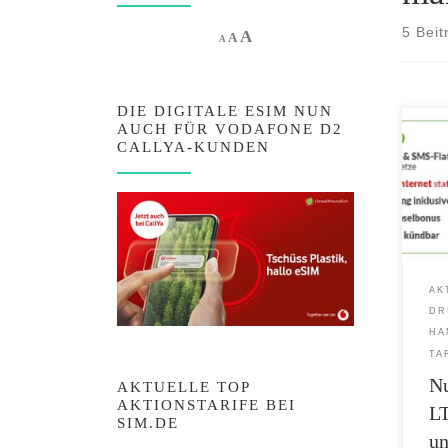
5 Beit
Increase font size.
A
Reset font size.
Decrease font size.
A
A
DIE DIGITALE ESIM NUN
AUCH FÜR VODAFONE D2
Jetzt
CALLYA-KUNDEN
einsc
Allne
maXX
für n
Der L
Date
Date
AK
verfü
DR
[…]
HA
TA
Nu
AKTUELLE TOP
AKTIONSTARIFE BEI
LT
SIM.DE
u