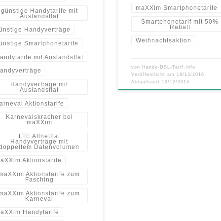
maXXim Smartphonetarife
günstige Handytarife mit
Auslandsflat
Smartphonetarif mit 50%
Rabatt
ünstige Handyverträge
Weihnachtsaktion
ünstige Smartphonetarife
andytarife mit Auslandsflat
von
Handy-DSL-Tarif.Info
andyverträge
Veröffentlicht am
19/12/2016
Aktualisiert
19/12/2016
Handyverträge mit
Auslandsflat
arneval Aktionstarife
Karnevalskracher bei
maXXim
LTE Allnetflat
Handyverträge mit
doppeltem Datenvolumen
aXXim Aktionstarife
maXXim Aktionstarife zum
Fasching
maXXim Aktionstarife zum
Karneval
aXXim Handytarife