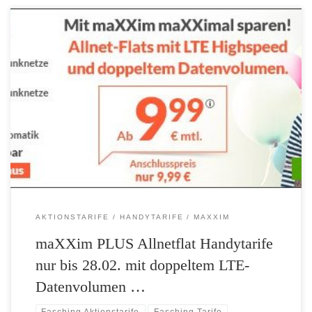
Maximale Leistung, minimaler Preis – Nur bis 28.02.: maXXim PLUS
Allnetflat Handytarife mit doppeltem LTE-Datenvolumen und
Wechselbonus Telefonie- und SMS-Flat in alle deutschen Netze (Fest-
und Handynetze) Doppeltes Highspeed-Datenvolumen mit bis zu 50
MBit/s einmalig 10 Euro Wechselbonus Doppelt so viel drin für
kleines Geld: Mit den maXXim-Handytarifen LTE 500 […]
AKTIONSTARIFE
HANDYTARIFE
MAXXIM
maXXim PLUS Allnetflat Handytarife
nur bis 28.02. mit doppeltem LTE-
Datenvolumen …
Fasching Aktionstarife
Fasching Tarife