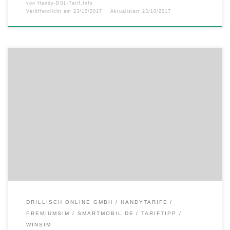
von
Handy-DSL-Tarif.Info
Veröffentlicht am
23/10/2017
Aktualisiert
23/10/2017
Ab sofort beinhalten sämtliche Allnetflats mit LTE nachfolgender
Drillisch-Marken zusätzlich ein Europa-Paket, das neben
Datenvolumen für die Nutzung in den 27 weiteren EU-Ländern auch
eine Telefonie- und SMS-Flat nach Deutschland und im Reiseland
enthält. Das Europa-Paket gilt in den Weltzonen 1 und 2 sowie auch in
Andorra und der Schweiz. […]
DRILLISCH ONLINE GMBH
HANDYTARIFE
PREMIUMSIM
SMARTMOBIL.DE
TARIFTIPP
WINSIM