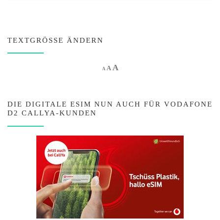
TEXTGRÖSSE ÄNDERN
Increase font size.
A
Reset font size.
Decrease font size.
A
A
DIE DIGITALE ESIM NUN AUCH FÜR VODAFONE
D2 CALLYA-KUNDEN