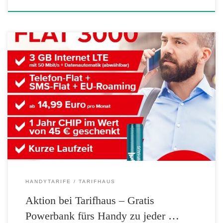
Bei Abschluss des Flat 3000 oder Flat 4000 Allnetflat Handytarifs von
Tarifhaus.de erhalten Sie jetzt eine Powerbank für Ihr Smartphone im
Wert von 20 Euro gratis on Top. Diese Aktion ist gültig bis zum 28.
Februar 2017. Tarifhaus Flat 3000 Handytarif Details: 3 GB LTE
Datenvolumen mit maximal 50 Mbit/s […]
HANDYTARIFE
TARIFHAUS
Aktion bei Tarifhaus – Gratis
Powerbank fürs Handy zu jeder …