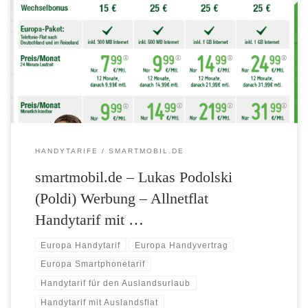
zusätzlichen Europa Auslands-Leistungen aus. Damit sind Telefonie
und mobiles Surfen auch bequem im EU-Ausland möglich.
Zusätzliches Datenvolumen: gibt es ab sofort bei den LTE Special und
LTE Starter Handyverträgen. Ab nur 7,99 Euro monatlich sind beim
LTE Special nun 1 GB LTE-Datenvolumen […]
HANDYTARIFE
SMARTMOBIL.DE
smartmobil.de – Lukas Podolski
(Poldi) Werbung – Allnetflat
Handytarif mit …
Europa Handytarif
Europa Handyvertrag
Europa Smartphonetarif
Handytarif für den Auslandsurlaub
Handytarif mit Auslandsflat