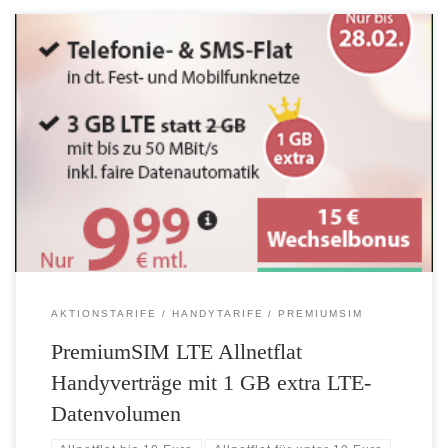
Nur bis 28.02.: 1 GB LTE-Datenvolumen on top – LTE Allnetflat
Handytarife mit EU Auslandsflat schon für 9,99 Euro 3 GB bzw. 4 GB
LTE-Highspeed Datenvolumen Telefonie- und SMS-Flat in alle
deutschen Netze (Festnetz und Handynetze) EU-Ausland Roaming-
Paket mit Telefonie-Flat und 1 GB Daten Anschlusspreis nur 9,99 Euro
Zum Karnevalsendspurt […]
AKTIONSTARIFE
HANDYTARIFE
PREMIUMSIM
PremiumSIM LTE Allnetflat
Handyverträge mit 1 GB extra LTE-
Datenvolumen