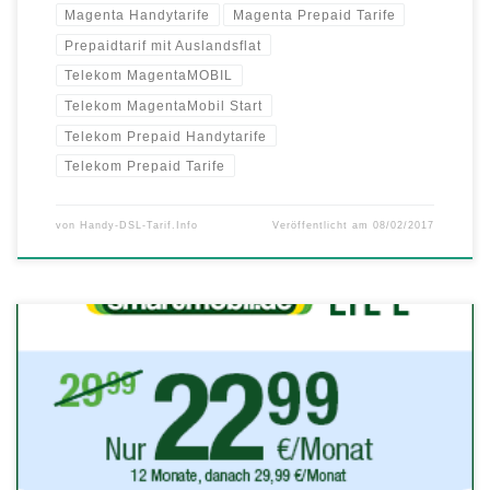
Magenta Handytarife
Magenta Prepaid Tarife
Prepaidtarif mit Auslandsflat
Telekom MagentaMOBIL
Telekom MagentaMobil Start
Telekom Prepaid Handytarife
Telekom Prepaid Tarife
von
Handy-DSL-Tarif.Info
Veröffentlicht am
08/02/2017
Mit smartmobil.de durch den Sommer und in den Urlaub: Allnetflat
Handyvertrag mit 6 GB LTE Datenflat inklusive EU Roaming Flat ab
nur 22,99 Euro monatlich Pünktlich zur Urlaubszeit stattet
smartmobil.de den riesigen 6 GB LTE Allnetflat Handytarif mit
zusätzlicher EU-Roaming Flat aus. Für nur 22,99 Euro in den ersten 12