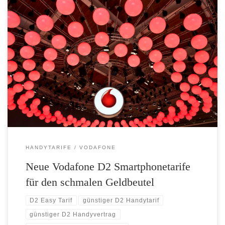
Neue Vodafone D2 Smartphonetarife für Einsteiger Für den Alltag:
Surfen und Telefonieren – auch im EU-Ausland Für den schmalen
Geldbeutel: Zwei Gigabyte Daten und Sprach-Flat schon ab 19,99
Euro Vodafone ergänzt zum 25. April sein bestehendes Tarifangebot
um zwei neue Smartphone-Tarife für Einsteiger. Vodafone Easy S und
Easy M richten […]
HANDYTARIFE
VODAFONE
Neue Vodafone D2 Smartphonetarife
für den schmalen Geldbeutel
D2 Easy Tarif
günstiger D2 Handytarif
günstiger D2 Handyvertrag