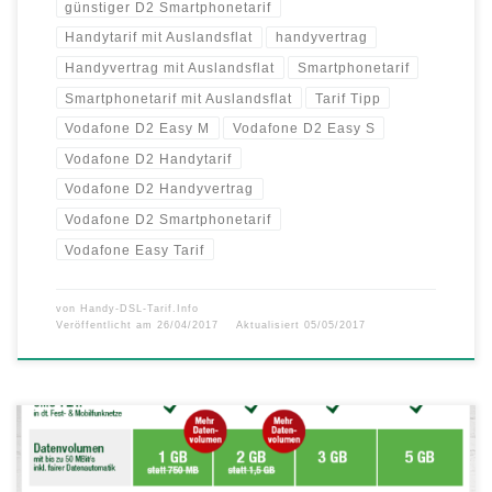
günstiger D2 Smartphonetarif
Handytarif mit Auslandsflat
handyvertrag
Handyvertrag mit Auslandsflat
Smartphonetarif
Smartphonetarif mit Auslandsflat
Tarif Tipp
Vodafone D2 Easy M
Vodafone D2 Easy S
Vodafone D2 Handytarif
Vodafone D2 Handyvertrag
Vodafone D2 Smartphonetarif
Vodafone Easy Tarif
von
Handy-DSL-Tarif.Info
Veröffentlicht am
26/04/2017
Aktualisiert
05/05/2017
Ab sofort stattet smartmobil.de alle LTE Handyverträge mit