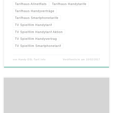
Tarifhaus Allnetflats
Tarifhaus Handytarife
Tarifhaus Handyverträge
Tarifhaus Smartphonetarife
TV Spielfilm Handytarif
TV Spielfilm Handytarif Aktion
TV Spielfilm Handyvertrag
TV Spielfilm Smartphonetarif
von
Handy-DSL-Tarif.Info
Veröffentlicht am
10/02/2017
Erhöhung des Datenvolumens bei Prepaid – Telekom D1 Mobilfunk
Prepaid-Kunden können sich ab sofort über ein größeres
Datenvolumen freuen. Die Telekom D1 MagentaMobil Start Prepaid-
Handytarife bieten schnelles LTE Internet zum kleinen Preis. Und seit