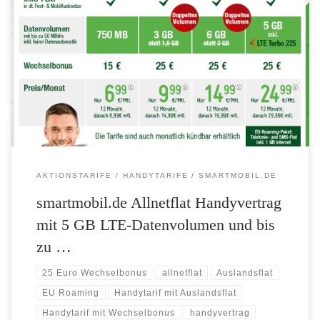
Neu und nur bis 31.03: smartmobil.de Allnetflat LTE Pro Handyvertrag
mit 5 GB LTE-Turbo von bis zu 225 MBit/s 5 GB LTE Datenvolumen
mit bis zu 225 MBit/s Flat für Telefonie und SMS in Deutschland und
in der EU 1 GB Datenvolumen im EU-Ausland inklusive 25 Euro
Wechselbonus Bereits 50 […]
AKTIONSTARIFE
HANDYTARIFE
SMARTMOBIL.DE
smartmobil.de Allnetflat Handyvertrag
mit 5 GB LTE-Datenvolumen und bis
zu …
25 Euro Wechselbonus
allnetflat
Auslandsflat
EU Roaming
Handytarif mit Auslandsflat
Handytarif mit Wechselbonus
handyvertrag