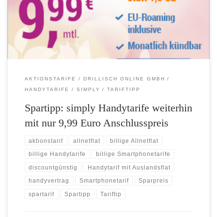
Europa-Paket auf Wunsch ganz einfach und ohne Aufpreis direkt im
Bestellprozess hinzugebucht werden, bei nachträglicher Buchung in
der Servicewelt […]
AKTIONSTARIFE
DRILLISCH ONLINE GMBH
HANDYTARIFE
SIMPLY
TARIFTIPP
Spartipp: simply Handytarife weiterhin
mit nur 9,99 Euro Anschlusspreis
aktionstarif
allnetflat
billige Allnetflat
billige Handytarife
billige Smartphonetarife
discountgünstig
Handytarif mit Auslandsflat
handyvertrag
Smartphonetarif
Sparpreis
spartarif
Spartipp
Tariftip