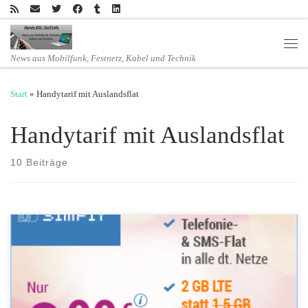
Zum Inhalt springen
Men
News aus Mobilfunk, Festnetz, Kabel und Technik
Start
»
Handytarif mit Auslandsflat
Handytarif mit Auslandsflat
10 Beiträge
Ab sofort sind die simply Handytarife mit reguliertem EU-
Roamingtarif vorausgewählt Aktionsverlängerung bis 06.11.2017:
Anschlusspreis weiterhin nur 9,99 Euro Um auch weiterhin von den
Vorteilen des alternativen Roamingtarifes zu profitieren, kann das