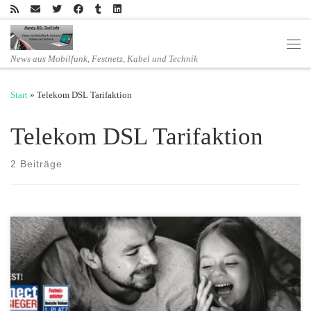
Zum Inhalt springen
Men
News aus Mobilfunk, Festnetz, Kabel und Technik
Start
»
Telekom DSL Tarifaktion
Telekom DSL Tarifaktion
2 Beiträge
Maximale Geschwindigkeit im ersten Jahr ohne Aufpreis Danach freie
Tarifwahl: MagentaZuhause S, M, oder L Neu: EntertainTV für nur
9,95 Euro im Monat buchbar Alle Geschwindigkeiten zum gleichen