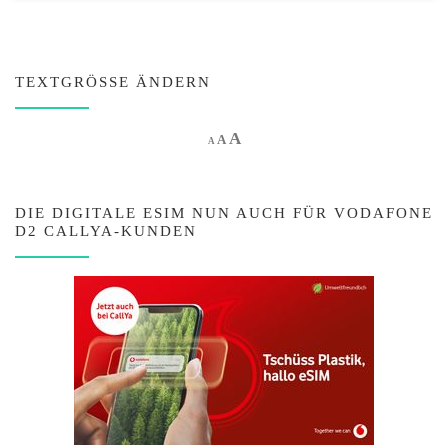
TEXTGRÖSSE ÄNDERN
Increase font size.
A
Reset font size.
Decrease font size.
A
A
DIE DIGITALE ESIM NUN AUCH FÜR VODAFONE
D2 CALLYA-KUNDEN