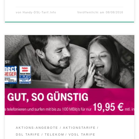
von
Handy-DSL-Tarif.Info
Veröffentlicht am
08/08/2016
So gut war das Original noch nie – so günstig auch nicht Ab heute
können Neukunden den Telekom MagentaZuhause L VDSL-Tarif mit
bis zu 100 MBit/s für nur 19,95 Euro* monatlich in den ersten 12
Monaten nutzen. Die Telekom MagentsZuhause Aktion im Detail:
Gültig vom 01.08.2016 – 31.01.2017 Für Breitband-Neukunden […]
AKTIONS-ANGEBOTE
AKTIONSTARIFE
DSL TARIFE
TELEKOM
VDSL TARIFE