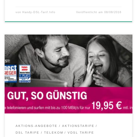
von
Handy-DSL-Tarif.Info
Veröffentlicht am
08/08/2016
So gut war das Original noch nie – so günstig auch nicht Ab heute
können Neukunden den Telekom MagentaZuhause L VDSL-Tarif mit
bis zu 100 MBit/s für nur 19,95 Euro* monatlich in den ersten 12
Monaten nutzen. Die Telekom MagentsZuhause Aktion im Detail:
Gültig vom 01.08.2016 – 31.01.2017 Für Breitband-Neukunden […]
AKTIONS-ANGEBOTE
AKTIONSTARIFE
DSL TARIFE
TELEKOM
VDSL TARIFE