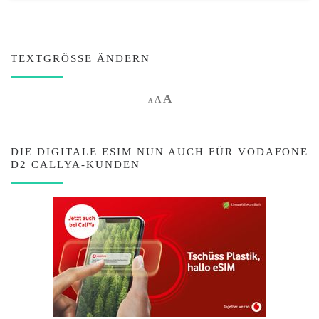
TEXTGRÖSSE ÄNDERN
Increase font size.
A
Reset font size.
Decrease font size.
A
A
DIE DIGITALE ESIM NUN AUCH FÜR VODAFONE
D2 CALLYA-KUNDEN