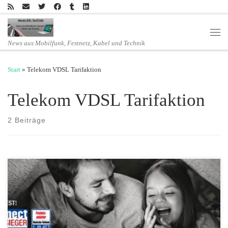
Zum Inhalt springen
Men
News aus Mobilfunk, Festnetz, Kabel und Technik
Start
»
Telekom VDSL Tarifaktion
Telekom VDSL Tarifaktion
2 Beiträge
Maximale Geschwindigkeit im ersten Jahr ohne Aufpreis Danach freie
Tarifwahl: MagentaZuhause S, M, oder L Neu: EntertainTV für nur
9,95 Euro im Monat buchbar Alle Geschwindigkeiten zum gleichen