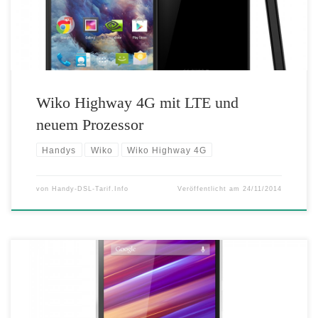
Angetrieben wird das neue Highway 4G vom 2-GHz-Quadcore-
Prozessor NVIDIA® Tegra® 4i. Als Betriebssystem kommt […]
Wiko Highway 4G mit LTE und
neuem Prozessor
Handys
Wiko
Wiko Highway 4G
von
Handy-DSL-Tarif.Info
Veröffentlicht am
24/11/2014
Der Smartphone-Hersteller Wiko präsentiert mit dem Jimmy ein
günstiges aber dennoch gut ausgestattetes Dual-Sim-Modell für
Smartphone-Einsteiger. Neben dem 1,3 GHz Quad-Core-Prozessor und