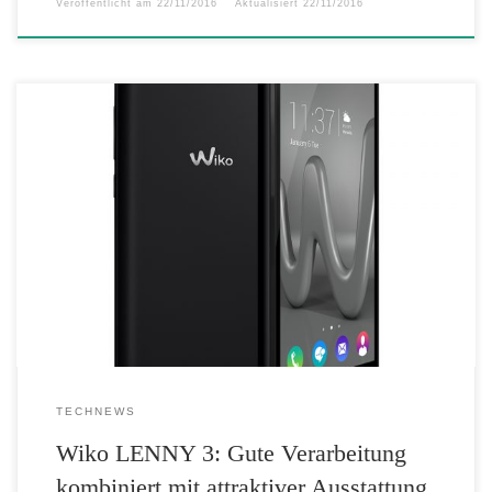
Veröffentlicht am
22/11/2016
Aktualisiert
22/11/2016
Der Smartphone-Hersteller Wiko präsentiert mit dem LENNY 3 ein
attraktives Highlight-Modell, das sich in die junge Y-Serie einreiht.
Ein buntes Design in Kombination mit hochwertigen Materialien und
leistungsfähiger Hardware zeichnen das Einsteiger-Gerät aus. Damit
bietet Wiko ein optimales Einsteiger-Smartphone zum günstigen
Preispunkt an. LENNY 3 mit Quad-Core-CPU und großem HD-Display
[…]
TECHNEWS
Wiko LENNY 3: Gute Verarbeitung
kombiniert mit attraktiver Ausstattung