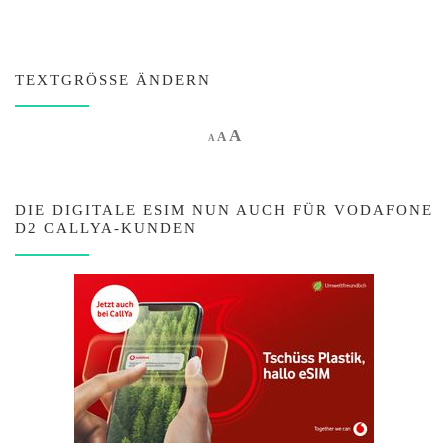
TEXTGRÖSSE ÄNDERN
Increase font size.
A
Reset font size.
Decrease font size.
A
A
DIE DIGITALE ESIM NUN AUCH FÜR VODAFONE
D2 CALLYA-KUNDEN