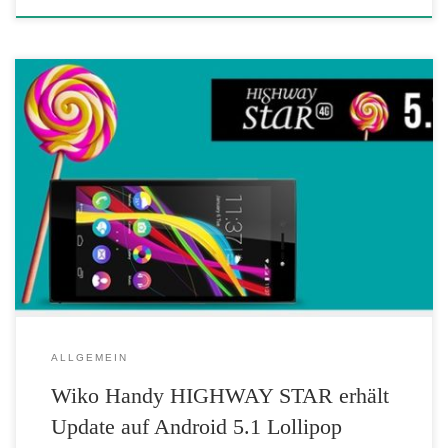
Der französische Smartphone-Hersteller Wiko stellt ab sofort das
langersehnte Update auf Android 5.1 Lollipop für das HIGHWAY
STAR bereit. Damit erhält das aktuelle Top-Smartphone die neuste
Version des Mobile-Betriebssystems, welches jetzt als Download-
Paket ausgerollt wird. Wiko liefert ab heute Android 5.1 Lollipop für
das aktuelle Flaggschiff HIGHWAY STAR aus und […]
ALLGEMEIN
Wiko Handy HIGHWAY STAR erhält
Update auf Android 5.1 Lollipop