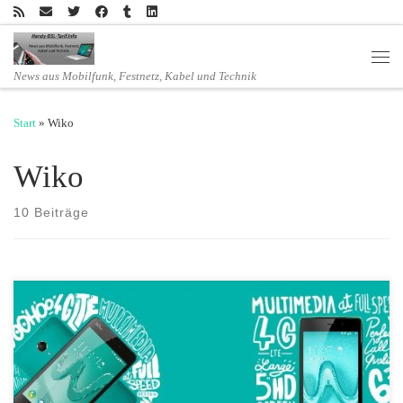
Zum Inhalt springen
Men
News aus Mobilfunk, Festnetz, Kabel und Technik
Start
»
Wiko
Wiko
10 Beiträge
Wiko Freddy und Tommy: Voll ausgestattete LTE-Smartphones zu
Einsteiger-Preisen Wiko, unter den TOP 5 der beliebtesten
Smartphone-Hersteller in Westeuropa*, ergänzt die Y-Serie um die