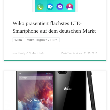
Wiko präsentiert flachstes LTE-
Smartphone auf dem deutschen Markt
Wiko
Wiko Highway Pure
von
Handy-DSL-Tarif.Info
Veröffentlicht am
21/05/2015
Der Smartphone-Hersteller Wiko rüstet sein aktuelles Flaggschiff
Highway weiter auf. Nachdem das 5-Zoll-Smartphone bereits ein
Update auf Android 4.4 KitKat erhalten hat, präsentiert Wiko nun mit
dem Highway 4G ein Modell mit LTE-Modul und neuem Prozessor.