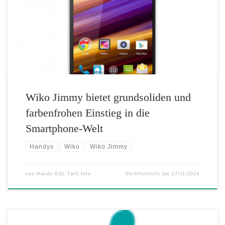
der 5-Megapixel-Hauptkamera punktet das 4,5 Zoll große Jimmy mit
ungewöhnlichem Design. Die Grundfarben Weiß, Türkis, Koralle, Lila
und Schwarz sind am äußeren Rahmen jeweils mit einer Akzentfarbe
abgesetzt. […]
Wiko Jimmy bietet grundsoliden und
farbenfrohen Einstieg in die
Smartphone-Welt
Handys
Wiko
Wiko Jimmy
von
Handy-DSL-Tarif.Info
Veröffentlicht am
17/11/2014