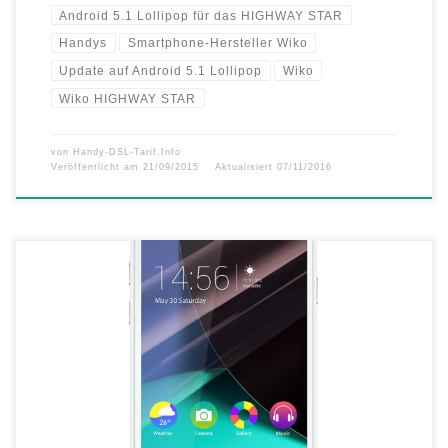
Android 5.1 Lollipop für das HIGHWAY STAR
Handys
Smartphone-Hersteller Wiko
Update auf Android 5.1 Lollipop
Wiko
Wiko HIGHWAY STAR
von
Handy-DSL-Tarif.Info
Veröffentlicht am
21/09/2015
Aktualisiert
07/11/2016
HIGHWAY PURE überzeugt mit edlem Design und hoher Leistung
„Beeindruckend leicht und unglaublich dünn!“, so präsentiert sich das
neue HIGHWAY PURE. Mit nur 5,1 Millimetern Höhe und einem
Gewicht von lediglich 98 Gramm, bietet das neue Wiko-Modell eine
nie gesehene Mischung aus Eleganz und Design. Trotz der schlanken
und leichten […]