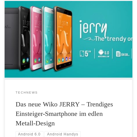
Der Smartphone-Hersteller Wiko präsentiert mit dem trendigen JERRY
ein weiteres Mitglied der hippen Y-Serie. Das neue fünf Zoll große
Gerät zeichnet sich durch ein schickes Metall-Design in frischen
Farben sowie ein IPS-Display und einen Quad-Core-Prozessor aus.
Außerdem ist das Wiko JERRY mit dem aktuellen Android 6.0 und
zwei Kameras ausgestattet. […]
TECHNEWS
Das neue Wiko JERRY – Trendiges
Einsteiger-Smartphone im edlen
Metall-Design
Android 6.0
Android Handys