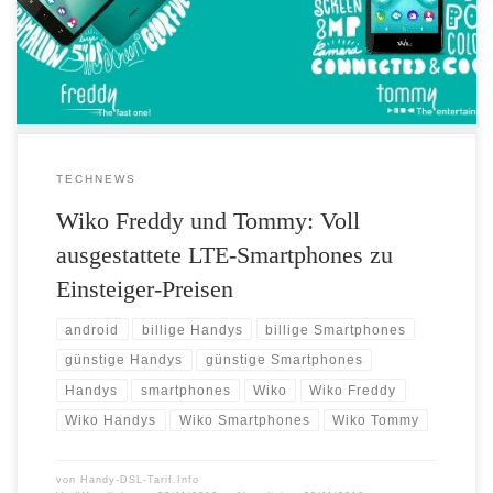
beiden neuen Smartphones Freddy und Tommy. Die beiden Geräte
erzeugten bereits auf der IFA 2016 reges Interesse bei den Besuchern,
da es sich dabei um voll […]
TECHNEWS
Wiko Freddy und Tommy: Voll
ausgestattete LTE-Smartphones zu
Einsteiger-Preisen
android
billige Handys
billige Smartphones
günstige Handys
günstige Smartphones
Handys
smartphones
Wiko
Wiko Freddy
Wiko Handys
Wiko Smartphones
Wiko Tommy
von
Handy-DSL-Tarif.Info