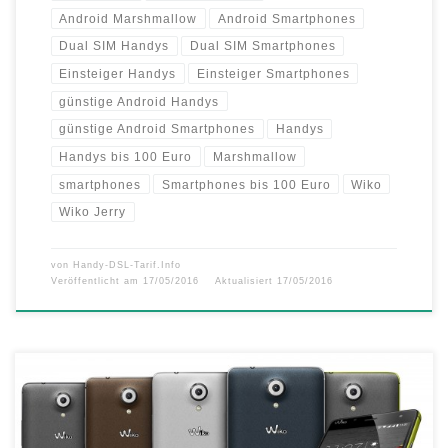
Android Marshmallow
Android Smartphones
Dual SIM Handys
Dual SIM Smartphones
Einsteiger Handys
Einsteiger Smartphones
günstige Android Handys
günstige Android Smartphones
Handys
Handys bis 100 Euro
Marshmallow
smartphones
Smartphones bis 100 Euro
Wiko
Wiko Jerry
von
Handy-DSL-Tarif.Info
Veröffentlicht am
17/05/2016
Aktualisiert
17/05/2016
MWC 2016: Wiko stellt das U Feel und U Feel Lite mit Fingerprint-