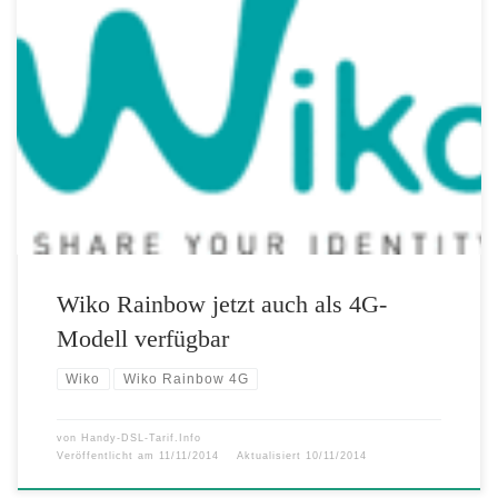
Der französische Smartphone-Hersteller Wiko spendiert seinem
Verkaufsschlager Rainbow ein weiteres Upgrade. Ab sofort ist das gut
ausgestattete Einstiegsmodell, das in sieben Farbvarianten verfügbar
ist, auch als 4G-Modell erhältlich. Gleichzeitig stattet Wiko das
Rainbow 4G auch mit einem leistungsfähigeren Akku und mehr
Speicher aus. Das Rainbow 4G besitzt ein fünf Zoll […]
Wiko Rainbow jetzt auch als 4G-
Modell verfügbar
Wiko
Wiko Rainbow 4G
von
Handy-DSL-Tarif.Info
Veröffentlicht am
11/11/2014
Aktualisiert
10/11/2014