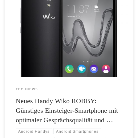
Der Smartphone-Hersteller Wiko erweitert die Y-Serie mit dem
ROBBY. Das günstige Einsteigergerät verfügt über ein hochwertiges
HD-Display und bringt als Highlight ein Dual-Mikrofon sowie Dual-
Lautsprecher mit, welche für ein herausragendes Sounderlebnis sorgen.
Ein Quad-Core-Prozessor und die Dual-SIM-Funktion runden das
Feature-Set zusammen mit dem hochwertigen Erscheinungsbild ab.
Perfekte Sprachqualität und hochwertige […]
TECHNEWS
Neues Handy Wiko ROBBY:
Günstiges Einsteiger-Smartphone mit
optimaler Gesprächsqualität und …
Android Handys
Android Smartphones