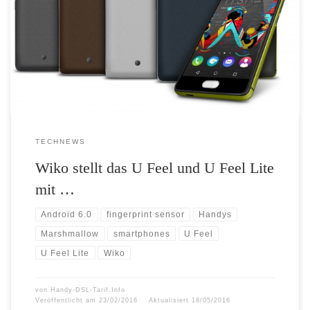
Sensor vor und feiert sein fünfjähriges Jubiläum Der Smartphone-
Hersteller Wiko feiert dieses Jahr auf dem MWC 2016 sein fünfjähriges
Bestehen und zeigt in Barcelona auch gleich zwei Geräte aus der
brandneuen U-Serie. Beide Modelle zeichnen sich durch ein […]
TECHNEWS
Wiko stellt das U Feel und U Feel Lite
mit …
Android 6.0
fingerprint sensor
Handys
Marshmallow
smartphones
U Feel
U Feel Lite
Wiko
von
Handy-DSL-Tarif.Info
Veröffentlicht am
23/02/2016
Aktualisiert
18/05/2016