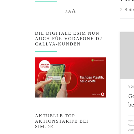
2 Beit
Increase font size.
A
Reset font size.
Decrease font size.
A
A
DIE DIGITALE ESIM NUN
AUCH FÜR VODAFONE D2
Der 
CALLYA-KUNDEN
Noch 
alle 
Smart
monat
deuts
Mobil
surfe
VO
Minu
Go
be
AKTUELLE TOP
AKTIONSTARIFE BEI
vo
Ver
SIM.DE
Akt