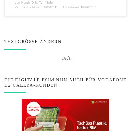
von
Handy-DSL-Tarif.Info
Veröffentlicht am
03/09/2011
Aktualisiert
10/09/2011
TEXTGRÖSSE ÄNDERN
Increase font size.
A
Reset font size.
Decrease font size.
A
A
DIE DIGITALE ESIM NUN AUCH FÜR VODAFONE
D2 CALLYA-KUNDEN