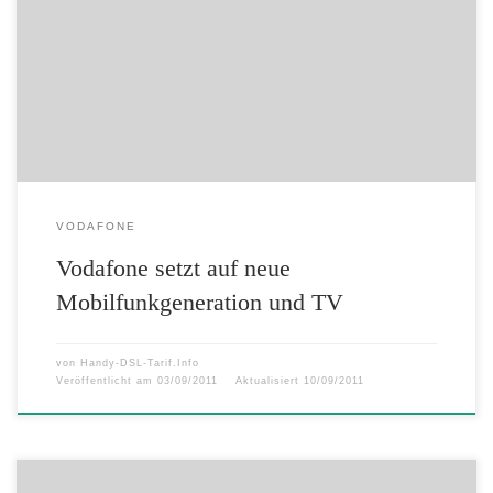
Offizieller Vermarktungsstart von hybrider Vodafone TV Set-Top-Box
Düsseldorf, 1. September 2011. Vodafone Deutschland hat mit dem
flächendeckenden Ausbau und dem Fokus auf die
Mobilfunktechnologie der vierten Generation LTE (Long Term
Evolution) die strategische Stoßrichtung für die […]
VODAFONE
Vodafone setzt auf neue
Mobilfunkgeneration und TV
von
Handy-DSL-Tarif.Info
Veröffentlicht am
03/09/2011
Aktualisiert
10/09/2011