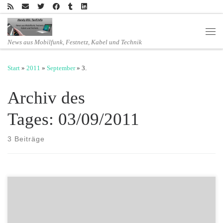
Zum Inhalt springen
Men
News aus Mobilfunk, Festnetz, Kabel und Technik
Start
»
2011
»
September
»
3.
Archiv des
Tages:
03/09/2011
3 Beiträge
Vodafone setzt auf neue Mobilfunkgeneration und TV
Flächendeckender Ausbau von LTE wird strategische Stoßrichtung