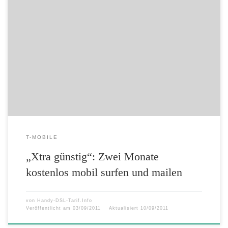
„Xtra günstig“: Zwei Monate kostenlos mobil surfen und mailen
01.09.2011 In ausgewählten Xtra Pacs ist die Datenoption Xtra Handy
Flat inklusive zweimonatiger Gratis-Nutzung voreingestellt
Aktionsangebot gilt ab dem 8. September 2011 und ist bis zum 31.
Dezember 2011 verfügbar Ideal für Einsteiger ins mobile Internet: Mit
dem Angebot zur Datenoption […]
T-MOBILE
„Xtra günstig“: Zwei Monate
kostenlos mobil surfen und mailen
von
Handy-DSL-Tarif.Info
Veröffentlicht am
03/09/2011
Aktualisiert
10/09/2011