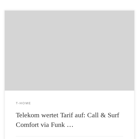
Neu: Leistungsaufwertung bei Call & Surf Comfort via Funk Telekom
wertet Tarif auf: Call & Surf Comfort via Funk jetzt deutlich schneller
01.09.2011 Mehr als doppelt so viel Tempo im Download
Bestandskunden profitieren automatisch Mehr Leistung bei gleichem
Preis Der Tarif Call & Surf Comfort via Funk wird deutlich […]
T-HOME
Telekom wertet Tarif auf: Call & Surf
Comfort via Funk …