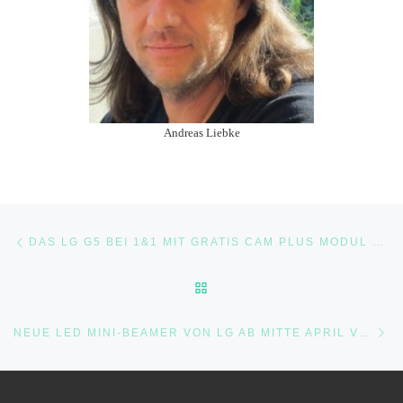
Andreas Liebke
Beitragsnavigation
Vorheriger Beitrag
DAS LG G5 BEI 1&1 MIT GRATIS CAM PLUS MODUL BEI VORBESTELLUNG
ZURÜCK ZUR BEITRAGSLI
Nä
NEUE LED MINI-BEAMER VON LG AB MITTE APRIL VERFÜGBAR