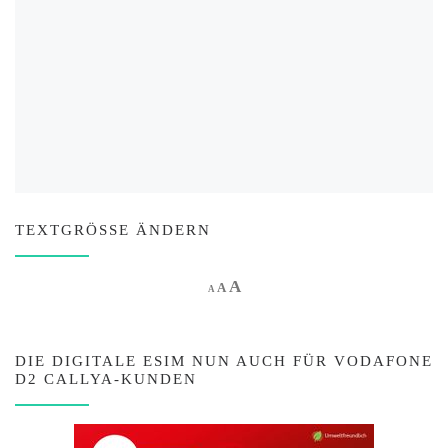
TEXTGRÖSSE ÄNDERN
Increase font size.
A
Reset font size.
Decrease font size.
A
A
DIE DIGITALE ESIM NUN AUCH FÜR VODAFONE
D2 CALLYA-KUNDEN