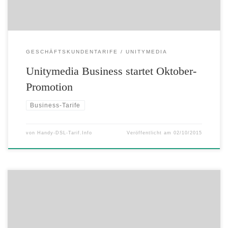
GESCHÄFTSKUNDENTARIFE
UNITYMEDIA
Unitymedia Business startet Oktober-
Promotion
Business-Tarife
von
Handy-DSL-Tarif.Info
Veröffentlicht am
02/10/2015
Gute Neuigkeiten für Geschäftskunden bei NetCologne: Ab sofort
stellt das Unternehmen ein neues, kostenfreies Upgrade für die Red
Mobilfunktarife zur Verfügung. Dabei wird nicht nur die