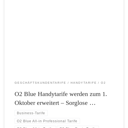
Telefónica Deutschland optimiert sein O2 Blue Tarifportfolio. Ab 1.
Oktober profitieren O2 Vertragskunden insbesondere von attraktiven
Konditionen bei Telefonaten ins Ausland sowie von einem
vereinfachten Roamingangebot. Kunden in den Einsteigertarifen O2
Blue Basic und O2 Blue Smart profitieren zudem von einer Flatrate in
das O2 und das E-Plus Netz inklusive […]
GESCHÄFTSKUNDENTARIFE
HANDYTARIFE
O2
O2 Blue Handytarife werden zum 1.
Oktober erweitert – Sorglose …
Business-Tarife
O2 Blue All-in Professional Tarife