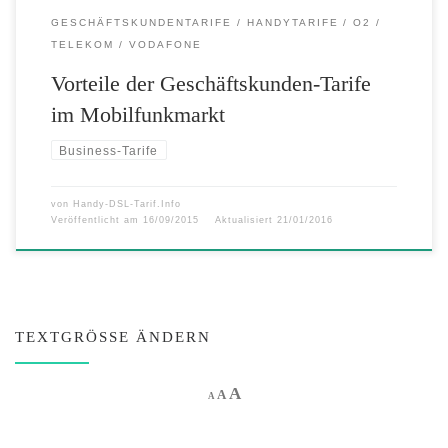
GESCHÄFTSKUNDENTARIFE
HANDYTARIFE
O2
TELEKOM
VODAFONE
Vorteile der Geschäftskunden-Tarife
im Mobilfunkmarkt
Business-Tarife
von
Handy-DSL-Tarif.Info
Veröffentlicht am
16/09/2015
Aktualisiert
21/01/2016
TEXTGRÖSSE ÄNDERN
Increase font size.
A
Reset font size.
Decrease font size.
A
A