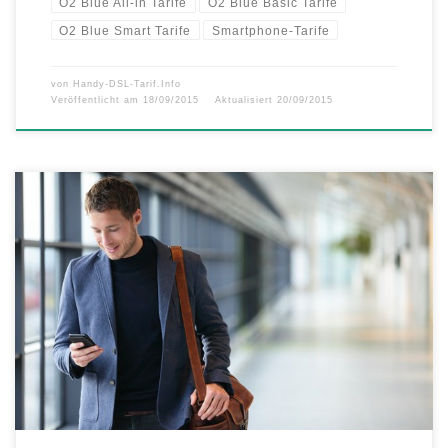
O2 Blue All-in Tarife
O2 Blue Basic Tarife
O2 Blue Smart Tarife
Smartphone-Tarife
von
Handy-DSL-Tarif.Info
Veröffentlicht am
18/09/2015
Aktualisiert
20/09/2015
Neben den Mobilfunk-Angeboten für Privatkunden haben die
deutschen Netzbetreiber Telekom, Vodafone und Telefonica auch
Geschäftskunden-Angebote, Business-Tarife genannt, im Sortiment.
Die Netzbetreiber bieten neben ihren Angeboten für Privat-Kunden
auch Business-Tarife an, die sich speziell an Firmenkunden, Behörden
und Selbständige richten. Die Konditionen bei Business-Tarifen
unterscheiden sich von den Privatkunden-Tarifen nicht nur […]