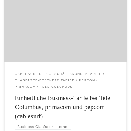
Zuverlässig, schnell und sicher ins Internet Tele Columbus, primacom
und pepcom (cablesurf) starten neues, einheitliches Internet-Angebot
für Gewerbekunden Gewerbetarife für bis zu 400 Mbit/s im
Downstream und schnellen Uploads Zuverlässige Internet- und
Telefondienste für professionelle Anwender Höchstleistung, jetzt auch
für Kleingewerbe und Homeoffice erschwinglich Die Tele Columbus
Gruppe, der drittgrößte […]
CABLESURF.DE
GESCHÄFTSKUNDENTARIFE
GLASFASER-FESTNETZ TARIFE
PEPCOM
PRIMACOM
TELE COLUMBUS
Einheitliche Business-Tarife bei Tele
Columbus, primacom und pepcom
(cablesurf)
Business Glasfaser Internet