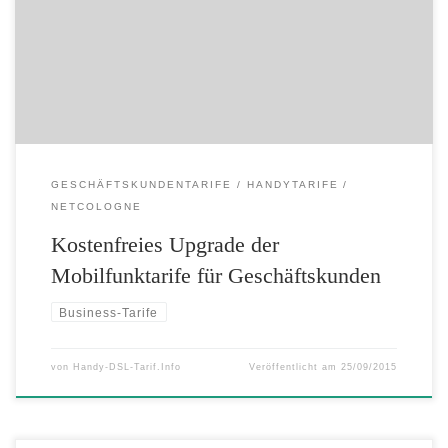
Surfgeschwindigkeit mehr als verdoppelt, auch das verfügbare
Datenvolumen steigt deutlich an. Der Kölner Anbieter arbeitet im
Mobilfunkbereich für Geschäftskunden seit Jahren mit Premium-
Netzbetreiber Vodafone […]
GESCHÄFTSKUNDENTARIFE
HANDYTARIFE
NETCOLOGNE
Kostenfreies Upgrade der
Mobilfunktarife für Geschäftskunden
Business-Tarife
von
Handy-DSL-Tarif.Info
Veröffentlicht am
25/09/2015