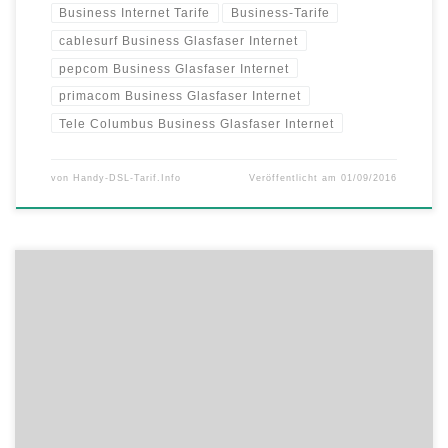
Business Internet Tarife
Business-Tarife
cablesurf Business Glasfaser Internet
pepcom Business Glasfaser Internet
primacom Business Glasfaser Internet
Tele Columbus Business Glasfaser Internet
von
Handy-DSL-Tarif.Info
Veröffentlicht am
01/09/2016
Große Bandbreite zum kleinen Preis – Unitymedia Business startet
Oktober-Promotion • Office Internet & Phone Pakete mit bis zu 40
Prozent Aktionsrabatt • Vorteilspreise gelten für die gesamte
Mindestvertragslaufzeit Der Kabelnetzbetreiber Unitymedia bietet ab
sofort im Rahmen einer Promotion Geschäftskunden in Nordrhein-
Westfalen, Hessen und Baden-Württemberg besonders attraktive
Promotionspreise für seine […]