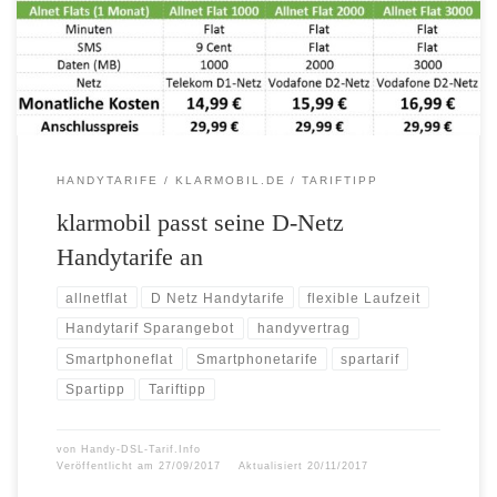
Handytarife gibt es ab sofort mit bis zu 3 GB Datenvolumen und die
Smartphone Flats mit bis zu 2 GB. […]
HANDYTARIFE
KLARMOBIL.DE
TARIFTIPP
klarmobil passt seine D-Netz
Handytarife an
allnetflat
D Netz Handytarife
flexible Laufzeit
Handytarif Sparangebot
handyvertrag
Smartphoneflat
Smartphonetarife
spartarif
Spartipp
Tariftipp
von
Handy-DSL-Tarif.Info
Veröffentlicht am
27/09/2017
Aktualisiert
20/11/2017