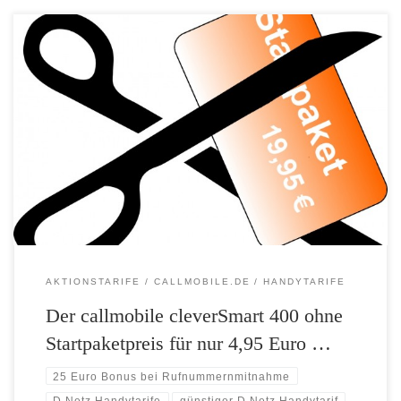
Kein Startpaketpreis! Keine Vertragslaufzeit! Der monatlich kündbare
callmobile cleverSmart 400 Handytarif für nur 4,95 Euro monatlich bis
25.04. ohne Startpaketpreis Von heute bis einschließlich 25.04.2016
bietet callmobile sein unschlagbares D-Netz Angebot den
cleverSMART 400 Handytarif ohne Startpaketpreis an. Den
Smartphone-Tarif gibt es weiterhin ohne Vertragslaufzeit. Mit dem
callmobile cleverSMART 400 […]
AKTIONSTARIFE
CALLMOBILE.DE
HANDYTARIFE
Der callmobile cleverSmart 400 ohne
Startpaketpreis für nur 4,95 Euro …
25 Euro Bonus bei Rufnummernmitnahme
D Netz Handytarife
günstiger D Netz Handytarif