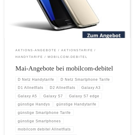
Samsung Galaxy S7 und Samsung S7 edge + jetzt mit leistungsstarker
Allnet-Flat im Vodafone-Red Tarif mit doppeltem Datenvolumen oder
in […]
AKTIONS-ANGEBOTE
AKTIONSTARIFE
HANDYTARIFE
MOBILCOM-DEBITEL
Mai-Angebote bei mobilcom-debitel
D Netz Handytarife
D Netz Smartphone Tarife
D1 Allnetflats
D2 Allnetflats
Galaxy A3
Galaxy A5
Galaxy S7
Galaxy S7 edge
günstige Handys
günstige Handytarife
günstige Smartphone Tarife
günstige Smartphones
mobilcom debitel Allnetflats