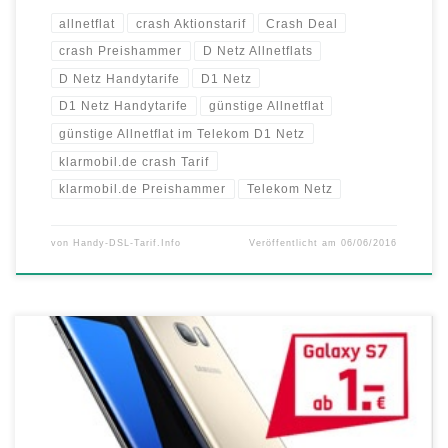
allnetflat
crash Aktionstarif
Crash Deal
crash Preishammer
D Netz Allnetflats
D Netz Handytarife
D1 Netz
D1 Netz Handytarife
günstige Allnetflat
günstige Allnetflat im Telekom D1 Netz
klarmobil.de crash Tarif
klarmobil.de Preishammer
Telekom Netz
von
Handy-DSL-Tarif.Info
Veröffentlicht am
06/06/2016
Bei mobilcom-debitel im Mai die Handys Samsung Galaxy S7 und S7
edge und Allnetflats mit bis zu 6 GB LTE Datenflats im Telekom D1-
Netz oder Vodafone D2-Netz Die brandneuen Luxus-Smartphones