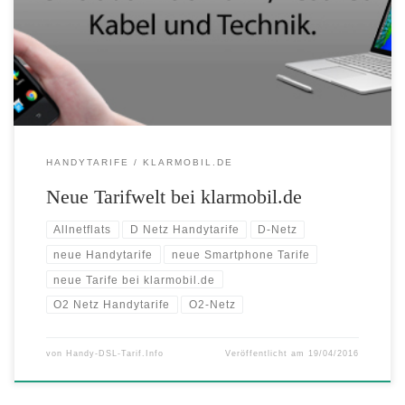
Monat im besten D-Netz FLAT ins Internet FLAT telefonieren ins
deutsche Festnetz FLAT telefonieren in alle deutschen Handynetze
Highspeed-Internet bis 500 MB mit bis zu 14 Mbit/s 9 Cent […]
HANDYTARIFE
KLARMOBIL.DE
Neue Tarifwelt bei klarmobil.de
Allnetflats
D Netz Handytarife
D-Netz
neue Handytarife
neue Smartphone Tarife
neue Tarife bei klarmobil.de
O2 Netz Handytarife
O2-Netz
von
Handy-DSL-Tarif.Info
Veröffentlicht am
19/04/2016