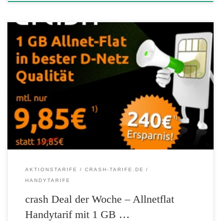
Ab heute, den 06.06.2016 startet der neue crash-tarife.de Preishammer!
Kleiner Preis und hohes Datenvolumen mit dem Allnetflat Handytarif
inklusive 1 GB Datenflat in Telekom D1-Netz-Qualität für nur 9,85
Euro im Monat. Der perfekte Deal für Internet-Surfer und Viel-
Telefonierer Mit dem Rundum-Sorglos-Tarif ist für Sie Telefonie- und
Surf-Spaß mit 1GB Datenvolumen […]
AKTIONSTARIFE
CRASH-TARIFE.DE
HANDYTARIFE
crash Deal der Woche – Allnetflat
Handytarif mit 1 GB …