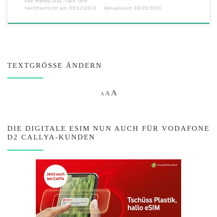
von
Handy-DSL-Tarif.Info
Veröffentlicht am
03/12/2014
Aktualisiert
03/05/2016
TEXTGRÖSSE ÄNDERN
Increase font size.
A
Reset font size.
Decrease font size.
A
A
DIE DIGITALE ESIM NUN AUCH FÜR VODAFONE
D2 CALLYA-KUNDEN