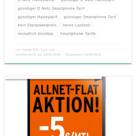
günstiger D Netz Smartphone Tarif
günstiger Handytarif
günstiger Smartphone Tarif
kein Startpaketpreis
keine Laufzeit
monatlich kündbar
Smartphone-Tarife
von
Handy-DSL-Tarif.Info
Veröffentlicht am
18/04/2016
Aktualisiert
19/04/2016
otelo Allnet-Flat Aktion: 5 Euro Rabatt auf die monatliche
Grundgebühr und zusätzlich 10 Prozent Online-Vorteil bei den otelo
Allnet-Flats M, L und XL! otelo Allnet-Flat M, L und XL Tarife: Sie
können bereits ab 17,99 Euro monatlich Flat in alle deutschen Netze
telefonieren und mit bis zu 1 GB Datenvolumen […]