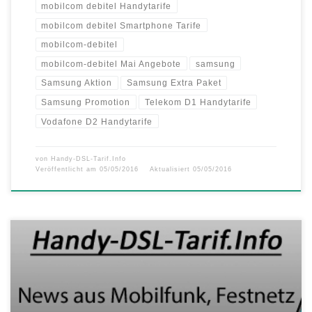
mobilcom debitel Handytarife
mobilcom debitel Smartphone Tarife
mobilcom-debitel
mobilcom-debitel Mai Angebote
samsung
Samsung Aktion
Samsung Extra Paket
Samsung Promotion
Telekom D1 Handytarife
Vodafone D2 Handytarife
von
Handy-DSL-Tarif.Info
Veröffentlicht am
05/05/2016
Aktualisiert
05/05/2016
Aktuell bietet klarmobil.de seine Handytarife „Smartphone Flat“ bis
30.06.2016 bereits ab 2,95 Euro monatlich mit 300MB, 500MB oder
1000MB Datenflat im Telekom D1 Netz an. Aktion verlängert bis zum