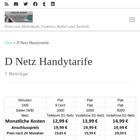
Zum Inhalt springen
Men
News aus Mobilfunk, Festnetz, Kabel und Technik
Start
»
D Netz Handytarife
D Netz Handytarife
7 Beiträge
Ab heute, den 27.09.2017, geht klarmobil mit angepassten
Handytarifen live. Die Tarife funken im D1- und D2-Netz und haben
eine flexible Laufzeit von 1 Monat oder 24 Monaten. Die Allnetflat